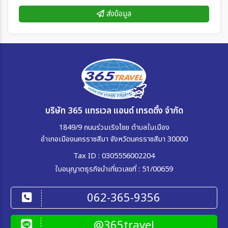
ส่งข้อมูล
บริษัท 365 แทรเวล แอนด์ เทรดดิ้ง จำกัด
1849/9 ถนนร่วมเริงไชย ตำบลในเมือง
อำเภอเมืองนครราชสีมา จังหวัดนครราชสีมา 30000
Tax ID : 0305556002204
ใบอนุญาตธุรกิจนำเที่ยวเลขที่ : 51/00659
062-365-9356
@365travel