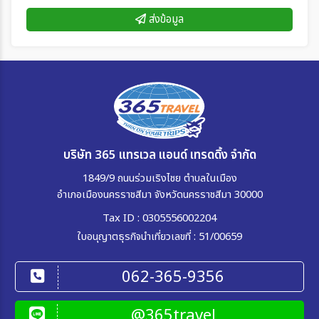
ส่งข้อมูล
บริษัท 365 แทรเวล แอนด์ เทรดดิ้ง จำกัด
1849/9 ถนนร่วมเริงไชย ตำบลในเมือง
อำเภอเมืองนครราชสีมา จังหวัดนครราชสีมา 30000
Tax ID : 0305556002204
ใบอนุญาตธุรกิจนำเที่ยวเลขที่ : 51/00659
062-365-9356
@365travel