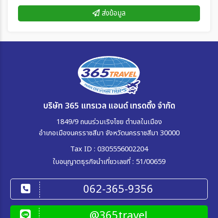
ส่งข้อมูล
บริษัท 365 แทรเวล แอนด์ เทรดดิ้ง จำกัด
1849/9 ถนนร่วมเริงไชย ตำบลในเมือง
อำเภอเมืองนครราชสีมา จังหวัดนครราชสีมา 30000
Tax ID : 0305556002204
ใบอนุญาตธุรกิจนำเที่ยวเลขที่ : 51/00659
062-365-9356
@365travel