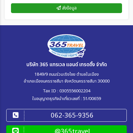
ส่งข้อมูล
บริษัท 365 แทรเวล แอนด์ เทรดดิ้ง จำกัด
1849/9 ถนนร่วมเริงไชย ตำบลในเมือง
อำเภอเมืองนครราชสีมา จังหวัดนครราชสีมา 30000
Tax ID : 0305556002204
ใบอนุญาตธุรกิจนำเที่ยวเลขที่ : 51/00659
062-365-9356
@365travel