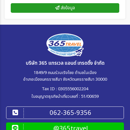
ส่งข้อมูล
บริษัท 365 แทรเวล แอนด์ เทรดดิ้ง จำกัด
1849/9 ถนนร่วมเริงไชย ตำบลในเมือง
อำเภอเมืองนครราชสีมา จังหวัดนครราชสีมา 30000
Tax ID : 0305556002204
ใบอนุญาตธุรกิจนำเที่ยวเลขที่ : 51/00659
062-365-9356
@365travel