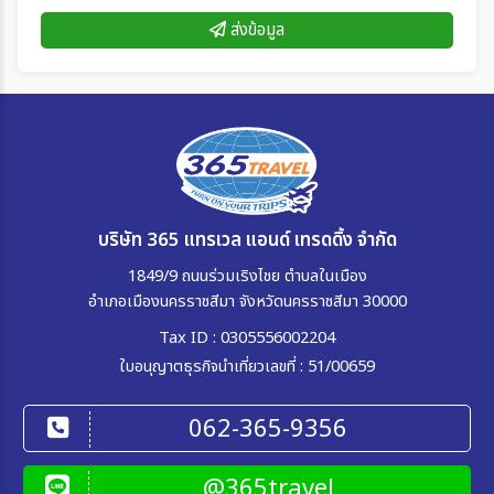
ส่งข้อมูล
บริษัท 365 แทรเวล แอนด์ เทรดดิ้ง จำกัด
1849/9 ถนนร่วมเริงไชย ตำบลในเมือง
อำเภอเมืองนครราชสีมา จังหวัดนครราชสีมา 30000
Tax ID : 0305556002204
ใบอนุญาตธุรกิจนำเที่ยวเลขที่ : 51/00659
062-365-9356
@365travel