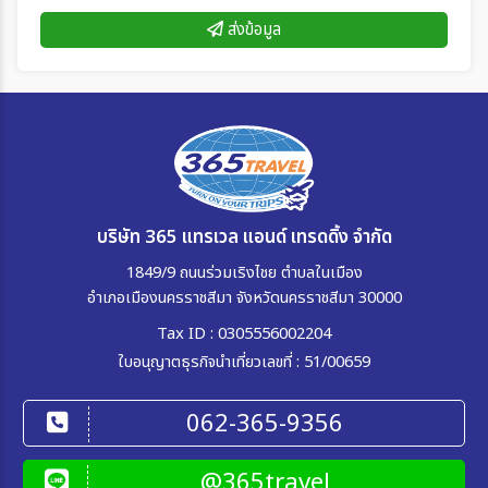
ส่งข้อมูล
บริษัท 365 แทรเวล แอนด์ เทรดดิ้ง จำกัด
1849/9 ถนนร่วมเริงไชย ตำบลในเมือง
อำเภอเมืองนครราชสีมา จังหวัดนครราชสีมา 30000
Tax ID : 0305556002204
ใบอนุญาตธุรกิจนำเที่ยวเลขที่ : 51/00659
062-365-9356
@365travel