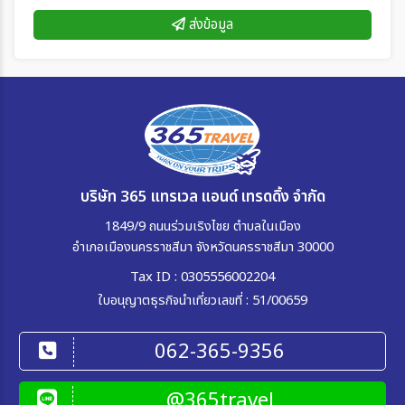
ส่งข้อมูล
บริษัท 365 แทรเวล แอนด์ เทรดดิ้ง จำกัด
1849/9 ถนนร่วมเริงไชย ตำบลในเมือง
อำเภอเมืองนครราชสีมา จังหวัดนครราชสีมา 30000
Tax ID : 0305556002204
ใบอนุญาตธุรกิจนำเที่ยวเลขที่ : 51/00659
062-365-9356
@365travel