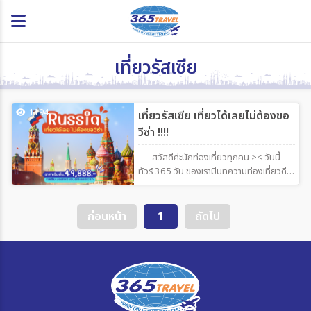
เที่ยวรัสเซีย
1194
เที่ยวรัสเซีย เที่ยวได้เลยไม่ต้องขอ
วีซ่า !!!!
สวัสดีค่ะนักท่องเที่ยวทุกคน >< วันนี้
ทัวร์ 365 วัน ของเรามีบทความท่องเที่ยวดีๆ
มาฝากกันอีกแล้ว วันนี้เราจะไปเที่ยวรัสเซียกัน
ค่าา เราจึงอยากจะเชิญชวนนักท่องเที่ยวทุก
คนเปิดหูเปิดตาไปเที่ยวรัสเซียด้วยกันสักครั้ง
ก่อนหน้า
1
ถัดไป
พบกับความงามอันหลากลายสถาปัตยกรรม
เลื่องชื่อแปลกตา และประวัติศาสตร์ที่มีมา
ยาวนาน ของแบบนี้ดูในรูปให้สวยยังไงก็ไม่สู้ดู
ของจริง แถมยังเที่ยวได้เลยไม่ต้องขอวีซ่า
อย่ามัวแต่คิดมาก ป่ะ ! ไปเที่ยวกันค่ะ !