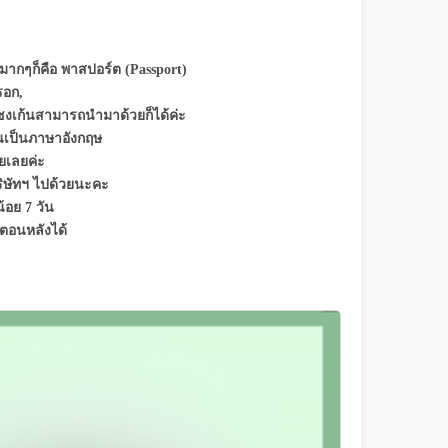
มากๆก็คือ พาสปอร์ต (Passport)
รอก,
าเชงเก้นสามารถนำมาด้วยก็ได้ค่ะ
านเป็นภาษาอังกฤษ
ยเลยค่ะ
ริษัทฯ ไปด้วยนะคะ
้อย 7 วัน
นตอนหลังได้