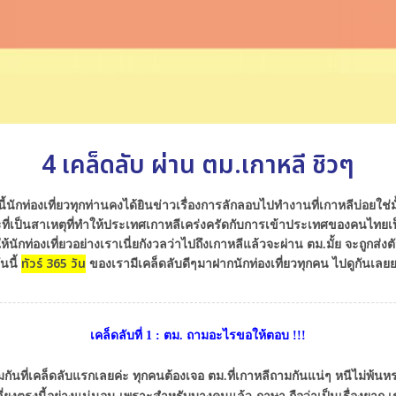
4 เคล็ดลับ ผ่าน ตม.เกาหลี ชิวๆ
นี้นักท่องเที่ยวทุกท่านคงได้ยินข่าวเรื่องการลักลอบไปทำงานที่เกาหลีบ่อยใช่ม
ะที่เป็นสาเหตุที่ทำให้ประเทศเกาหลีเคร่งครัดกับการเข้าประเทศของคนไทยเ
นักท่องเที่ยวอย่างเราเนี่ยกังวลว่าไปถึงเกาหลีแล้วจะผ่าน ตม.มั้ย จะถูกส่งตั
ทัวร์ 365 วัน
ันนี้
ของเรามีเคล็ดลับดีๆมาฝากนักท่องเที่ยวทุกคน ไปดูกันเลย
เคล็ดลับที่ 1 : ตม. ถามอะไรขอให้ตอบ !!!
่มกันที่เคล็ดลับแรกเลยค่ะ ทุกคนต้องเจอ ตม.ที่เกาหลีถามกันแน่ๆ หนีไม่พ้นห