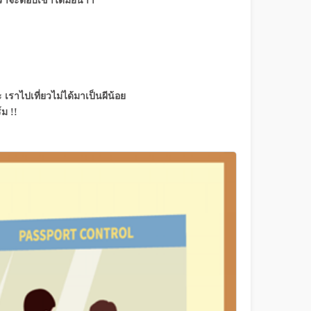
าจะตอบเขาได้มั้้ยน้าา
เราไปเที่ยวไม่ได้มาเป็นผีน้อย
์ม !!