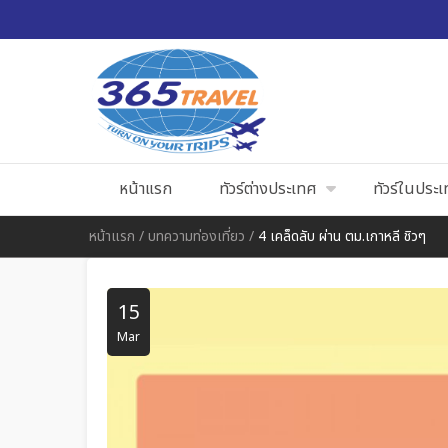
หน้าแรก
ทัวร์ต่างประเทศ
ทัวร์ในประ
หน้าแรก
/
บทความท่องเที่ยว
/
4 เคล็ดลับ ผ่าน ตม.เกาหลี ชิวๆ
15
Mar