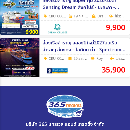
ล่องเรือสำราญ Super คุ้ม 2026-2027
Genting Dream สิงคโปร์ - มะละกา -
สิงคโปร์ SUN เดินทางวันอาทิตย์ 3วัน 2คืน
CRU_0064
|
19 ก.ค. 69 - 27 ธ.ค. 69
3วัน 2คืน
Dream Cruise
ไม่รวมตั๋วเครื่องบิน
9,900
ล่องเรือสำราญ ฉลองปีใหม่2027บนเรือ
สำราญ ฮ่กงกง - โอกินนาว่า - Spectrum
of The seas / 29 ธ.ค 26 - 3 ม.ค 27 - 6 วัน
CRU_0086
|
29 ธ.ค. 69 - 03 ม.ค. 70
6วัน 5คืน
RoyalCaribbean
ไม่รวมตั๋วเครื่องบิน
5 คืน (Cruise Only)
35,900
บริษัท 365 แทรเวล แอนด์ เทรดดิ้ง จำกัด