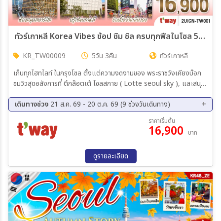
ทัวร์เกาหลี Korea Vibes ช้อป ชิม ชิล ครบทุกฟีลในโซล 5วัน 3คืน (TW)
KR_TW00009
5วัน 3คืน
ทัวร์เกาหลี
เก็บทุกไฮทไลท์ ในกรุงโซล ตั้งแต่ความงดงามของ พระราชวังเคียงบ๊อก
ชมวิวสุดอลังการที่ ตึกล๊อตเต้ โซลสกาย ( Lotte seoul sky ), และสนุก
สุดมันส์ที่ สวนสนุกล๊อตเต้ เวิร์ล Lotte adventure world พิพิธภัณ์
สัตว์น้ำ ล๊อตเต้อควาเรียม เช็กอินแลนด์มาร์กสุดฮิตอย่างห้องสมุดส
เดินทางช่วง
21 ส.ค. 69 - 20 ต.ค. 69 (9 ช่วงวันเดินทาง)
ตาร์ฟิล โคเอกมอลล์ เดินเล่นย่านฮิป บรู๊กลินเกาหลี ซองซูดง และช้อปปิ้ง
21 ส.ค. 69 - 25 ส.ค. 69
04 ก.ย. 69 - 08 ก.ย. 69
ราคาเริ่มต้น
ซัมเมอร์เซล สุดฟิน ย่านเมียงดง
16,900
09 ก.ย. 69 - 13 ก.ย. 69
10 ก.ย. 69 - 14 ก.ย. 69
บาท
11 ก.ย. 69 - 15 ก.ย. 69
17 ก.ย. 69 - 21 ก.ย. 69
23 ก.ย. 69 - 27 ก.ย. 69
09 ต.ค. 69 - 13 ต.ค. 69
ดูรายละเอียด
16 ต.ค. 69 - 20 ต.ค. 69