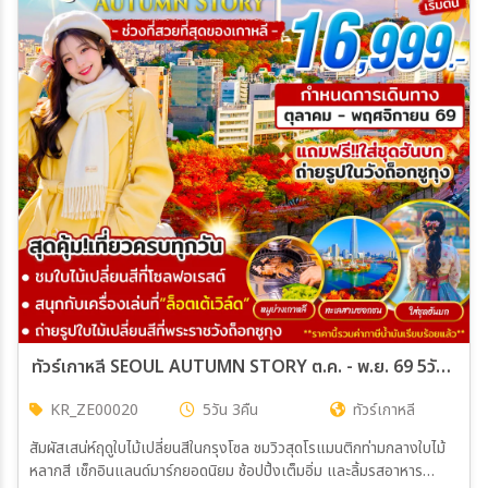
ทัวร์เกาหลี SEOUL AUTUMN STORY ต.ค. - พ.ย. 69 5วัน 3คืน บิน ZE
KR_ZE00020
5วัน 3คืน
ทัวร์เกาหลี
สัมผัสเสน่ห์ฤดูใบไม้เปลี่ยนสีในกรุงโซล ชมวิวสุดโรแมนติกท่ามกลางใบไม้
หลากสี เช็กอินแลนด์มาร์กยอดนิยม ช้อปปิ้งเต็มอิ่ม และลิ้มรสอาหาร