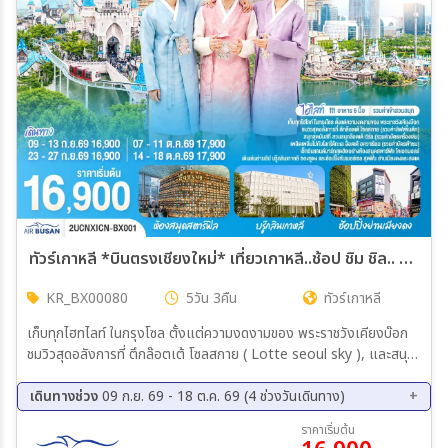
ทัวร์เกาหลี *บินตรงเชียงใหม่* เที่ยวเกาหลี..ช้อป ชิม ชิล.. Seoul My Seoul 5วัน 3คืน (BX)
KR_BX00080
5วัน 3คืน
ทัวร์เกาหลี
เก็บทุกไฮทไลท์ ในกรุงโซล ตั้งแต่ความงดงามของ พระราชวังเคียงบ๊อก
ชมวิวสุดอลังการที่ ตึกล๊อตเต้ โซลสกาย ( Lotte seoul sky ), และสนุก
สุดมันส์ที่ สวนสนุกล๊อตเต้ เวิร์ล Lotte adventure world พิพิธภัณ์
สัตว์น้ำ ล๊อตเต้อควาเรียม เช็กอินแลนด์มาร์กสุดฮิตอย่างห้องสมุดส
เดินทางช่วง
09 ก.ย. 69 - 18 ต.ค. 69 (4 ช่วงวันเดินทาง)
ตาร์ฟิล โคเอกมอลล์ เดินเล่นย่านฮิป บรู๊กลินเกาหลี ซองซูดง และช้อปปิ้ง
09 ก.ย. 69 - 13 ก.ย. 69
23 ก.ย. 69 - 27 ก.ย. 69
ราคาเริ่มต้น
ซัมเมอร์เซล สุดฟิน ย่านเมียงดง *** อาหาร 6 มื้อ *** ฟรีประกันการ
07 ต.ค. 69 - 11 ต.ค. 69
14 ต.ค. 69 - 18 ต.ค. 69