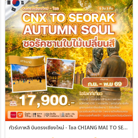
ทัวร์เกาหลี บินตรงเชียงใหม่ - โซล CHIANG MAI TO SEORAK AUTUMN SOUL 5วัน 3คืน (ZE,7C))