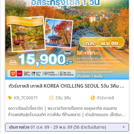
เมือง
สายการบิน
ตั้งแต่วันที่
ถึงวันที่
ทัวร์เกาหลี เกาหลี KOREA CHILLING SEOUL 5วัน 3คืน (7C,ZE)
KR_7C00071
5วัน 3คืน
ทัวร์เกาหลี
เฉพาะเดือน
อควาเรียมมีเดี๋ยอาร์ต | พระราชวังชางด๊อกกง ซอซุลลากิล ถนนสาย
กำแพงหินสุดโรแมนติก คาเฟ่ลับ ที่ห้ามพลาด | ย่านอิกซอนดง เช็กอินเขา
เฉพาะเทศกาล
วงกตแห่งความอร่อย ตลาดเมียงดง | ฮงแดวอร์คกิ้งสตรีท เที่ยวอิสระ
1 วันเต็ม
เดินทางช่วง
01 ต.ค. 69 - 29 พ.ย. 69 (56 ช่วงวันเดินทาง)