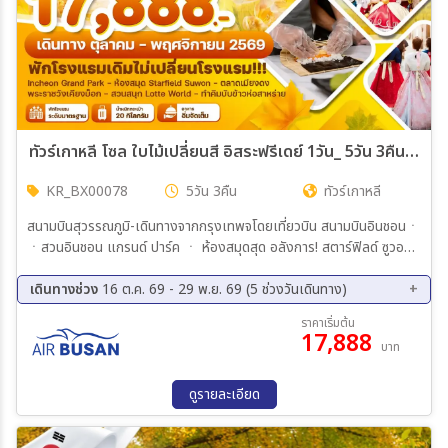
ทัวร์เกาหลี โซล ใบไม้เปลี่ยนสี อิสระฟรีเดย์ 1วัน_ 5วัน 3คืน (TW)
KR_BX00078
5วัน 3คืน
ทัวร์เกาหลี
สนามบินสุวรรณภูมิ-เดินทางจากกรุงเทพจโดยเที่ยวบิน สนามบินอินชอนㆍ
ㆍสวนอินชอน แกรนด์ ปาร์ค ㆍ ห้องสมุดสุด อลังการ! สตาร์ฟิลด์ ซูวอน
ㆍป้อมฮวาซอง COSMETIC SHOPㆍศูนย์โสมㆍสวนสนสนุกลอตเต้
เต้เวิล์ด พระราชวังเคียงบ็อคㆍช้อปปิ้งตลาดดังเมียงดง อิสระท่องเที่ยว
เดินทางช่วง
16 ต.ค. 69 - 29 พ.ย. 69 (5 ช่วงวันเดินทาง)
ตามอัธยาศัย (ไม่มีรถ/ไม่มีอาหาร/ไม่มีไกด์ บริการ) สมุนไพรฮอกเกตนาบู
16 ต.ค. 69 - 20 ต.ค. 69
28 ต.ค. 69 - 01 พ.ย. 69
ราคาเริ่มต้น
ㆍศูนย์น้ำมันสนเข็มแดง ㆍ โรงงาน สาหร่าย +กิจกรรมทำดิมบับ ซุปเปอร์
17,888
30 ต.ค. 69 - 03 พ.ย. 69
04 พ.ย. 69 - 08 พ.ย. 69
บาท
มาเก็ตละลายเงินวอน เดินทางกลับโดยเที่ยวบิน
25 พ.ย. 69 - 29 พ.ย. 69
ดูรายละเอียด