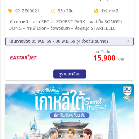
22 พ.ย. 69 - 26 พ.ย. 68
23 พ.ย. 69 - 27 พ.ย. 68
KR_ZE00021
5วัน 3คืน
ทัวร์เกาหลี
24 พ.ย. 69 - 28 พ.ย. 68
เที่ยวเกาหลี – สวน SEOUL FOREST PARK – ชอป ปิ้ง SONGSU
DONG – คาเฟ่ Dior – วัดพงอึนซา – ห้องสมุด STARFIELD
LIBRARY - ช้อปปิ้งห้าง COEX MALL ศูนย์เวชสำอาง – พระราชวัง
เคียงบกกุง – ดิวตี้ฟรี – เมียงดง เที่ยวกรุงโซลแบบอิสระ ศูนย์สมุนไพร
เดินทางช่วง
05 พ.ย. 69 - 30 พ.ย. 69 (4 ช่วงวันเดินทาง)
ทั้ง 3 ชนิด – พิพิธภัณฑ์สาหร่าย – ซุปเปอร์มาเก็ต
05 พ.ย. 69 - 09 พ.ย. 69
12 พ.ย. 69 - 16 พ.ย. 69
ราคาเริ่มต้น
15,900
17 พ.ย. 69 - 21 พ.ย. 69
26 พ.ย. 69 - 30 พ.ย. 69
บาท
ดูรายละเอียด