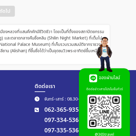
ถัดไป
 เมืองหลวงที่แสนคึกคักมีชีวิตชีวา โดยเป็นที่ตั้งของสถาปัตยกรรม
ing) และตลาดกลางคืนซื่อหลิน (Shilin Night Market) ที่เต็มไป
้กง (National Palace Museum) ที่เก็บรวบรวมสมบัติจากราชวงศ์
(Alishan) ที่ขึ้นชื่อได้ว่าเป็นจุดชมวิวพระอาทิตย์ขึ้นเหนือ
จองผ่านไลน์
ติดต่อเรา
ติดต่อข่าวสารโปรโมชั่นทัวร์
จันทร์-เสาร์ : 08.30-17.30 น.
062-365-9356
097-334-5365
097-335-5365
@365travel