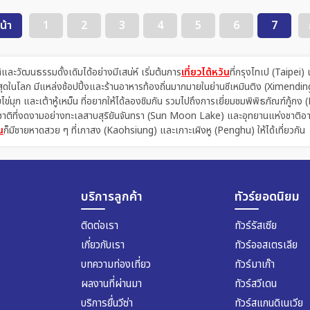
น้า
1
2
3
4
5
6
7
ละวัฒนธรรมดั้งเดิมได้อย่างมีเสน่ห์ เริ่มต้นการ
เที่ยวไต้หวัน
ที่กรุงไทเป (Taipei)
ที่สุดในโลก มีแหล่งช้อปปิ้งและร้านอาหารท้องถิ่นมากมายในย่านซีเหมินติง (Ximend
ข่มุก และเต้าหู้เหม็น ที่อยากให้ได้ลองชิมกัน รวมไปถึงการเยี่ยมชมพิพิธภัณฑ์กู
าติที่งดงามอย่างทะเลสาบสุริยันจันทรา (Sun Moon Lake) และอุทยานแห่งชาติอาลีซาน 
น
ก็มีชายหาดสวย ๆ ที่เกาสง (Kaohsiung) และเกาะเผิงหู (Penghu) ให้ได้เที่ยวกัน
บริการลูกค้า
ทัวร์ยอดนิยม
ติดต่อเรา
ทัวร์รัสเซีย
เกี่ยวกับเรา
ทัวร์ออสเตรเลีย
บทความท่องเที่ยว
ทัวร์มาเก๊า
ผลงานที่ผ่านมา
ทัวร์สวีเดน
บริการยื่นวีซ่า
ทัวร์สแกนดิเนเวีย