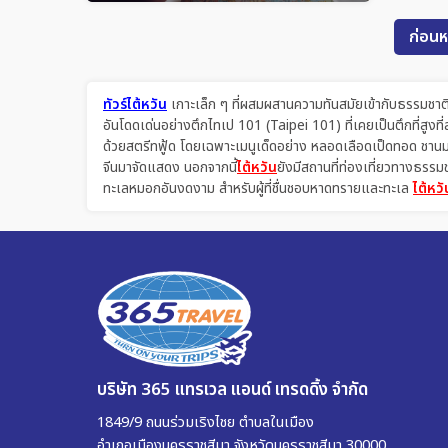
ก่อนห
ทัวร์ไต้หวัน
เกาะเล็ก ๆ ที่ผสมผสานความทันสมัยเข้ากับธรรมชาติแ
อันโดดเด่นอย่างตึกไทเป 101 (Taipei 101) ที่เคยเป็นตึกที่สูง
ด้วยสตรีทฟู้ด โดยเฉพาะเมนูเด็ดอย่าง หลอดเลือดเป็ดทอด ชานมไ
จีนมาจัดแสดง นอกจากนี้
ไต้หวัน
ยังมีสถานที่ท่องเที่ยวทางธรรมช
ทะเลหมอกอันงดงาม สำหรับผู้ที่ชื่นชอบหาดทรายและทะเล
ไต้หวั
บริษัท 365 แทรเวล แอนด์ เทรดดิ้ง จำกัด
1849/9 ถนนร่วมเริงไชย ตำบลในเมือง
อำเภอเมืองนครราชสีมา จังหวัดนครราชสีมา 30000