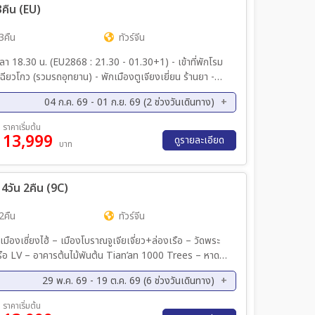
 3คืน (EU)
3คืน
ทัวร์จีน
30+1) - เข้าที่พักโรม
งเยี่ยน ร้านยา -
แพนด้าเซลฟี่ – เมืองโบราณก้วงเซี้ยน – ร้านผ้าไหม - พัก
04 ก.ค. 69 - 01 ก.ย. 69 (2 ช่วงวันเดินทาง)
ีลู่ - หมีแพนด้ายักษ์ปืนตึก ณ ตึก IFS - เข้าสนามบิน -ท่า
ค. 69 - 01 ก.ย. 69
อากาศยานนานาชาติเฉิงตูเทียนฟู่ -ท่าอากาศยานนานาชาติสุวรรณภูมิ (EU2867 : 18.20 – 20.30)
ราคาเริ่มต้น
13,999
ดูรายละเอียด
บาท
้ง 4วัน 2คืน (9C)
2คืน
ทัวร์จีน
เมืองเซี่ยงไฮ้ – เมืองโบราณจูเจียเจี่ยว+ล่องเรือ – วัดพระ
เรือ LV – อาคารต้นไม้พันต้น Tian’an 1000 Trees – หาด
งไฮ้ *** FREE DAY อิสระท่องเที่ยวด้วยตัว
29 พ.ค. 69 - 19 ต.ค. 69 (6 ช่วงวันเดินทาง)
นสุวรรณภูมิ
ย. 69 - 13 ก.ย. 69
17 ก.ย. 69 - 20 ก.ย. 69
ราคาเริ่มต้น