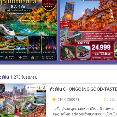
วร์จีน
1,273 โปรแกรม
ทัวร์จีน CHONGQING GOOD-TASTE ไม่ล
CN_CZ00071
5วัน 
ฉงชิ่ง อู่หลง อุทยานแห่งชาติหลุมฟ้า สะพานส
ราง) รถไฟทะลุตึก วัดเจ้าแม่กวนอิม หมู่บ้า