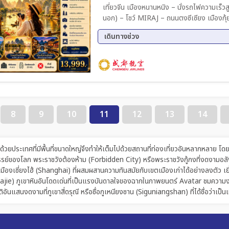
เที่ยวจีน เมืองหนานหนิง – นั่งรถไฟความเร็วสูง
นอก) – โชว์ MIRAJ – ถนนตงซีเซียง เมืองกุ้ยหลิน – เมืองซินหนิง – อุทยานมรดกโลกทางธรรมชาติปา
เจียวจ้าย(เขาแปดเหลี่ยม)+วัดโบราณหยุนไถ นั่งกระเช้าชมวิว – เ
เดินทางช่วง
– เมืองโบราณซิงผิง – ชมวิวแม่น้ำหลีเจียง
กระเช้า – ถนนซีเจีย เมืองหยางซั่ว – นั่งรถไฟความเร็วสูงสู่เมืองหนานหนิง – ช้อปปิ้ง ShanShan Outlet
01 ก.ย. 69 - 05 ก.ย. 69
08 ก.
– สนามบินหนานหนิงอู๋ซู – สนามบินสุวรรณภูมิ
16 ก.ย. 69 - 20 ก.ย. 69
22 ก.
13 ต.ค. 69 - 17 ต.ค. 69
20 ต.
27 ต.ค. 69 - 31 ต.ค. 69
29 ต.
09 พ.ย. 69 - 13 พ.ย. 69
16 พ.
8
9
10
11
12
13
14
25 พ.ย. 69 - 29 พ.ย. 69
30 พ.
09 ธ.ค. 69 - 13 ธ.ค. 69
14 ธ.
23 ธ.ค. 69 - 27 ธ.ค. 69
วยประเทศที่มีพื้นที่ขนาดใหญ่จึงทำให้เต็มไปด้วยสถานที่ท่องเที่ยวอันหลากหลาย โดย
หัศจรรย์ของโลก พระราชวังต้องห้าม (Forbidden City) หรือพระราชวังกู้กงที่งดงา
ืองเซี่ยงไฮ้ (Shanghai) ที่ผสมผสานความทันสมัยกับเขตเมืองเก่าได้อย่างลงตัว เยี
ajie) ภูเขาหินอันโดดเด่นที่เป็นแรงบันดาลใจของฉากในภาพยนตร์ Avatar ชมความงามขอ
ิอันแสนงดงามที่ภูเขาสี่ดรุณี หรือซื่อกูเหนียงซาน (Siguniangshan) ที่ได้ชื่อว่าเป็