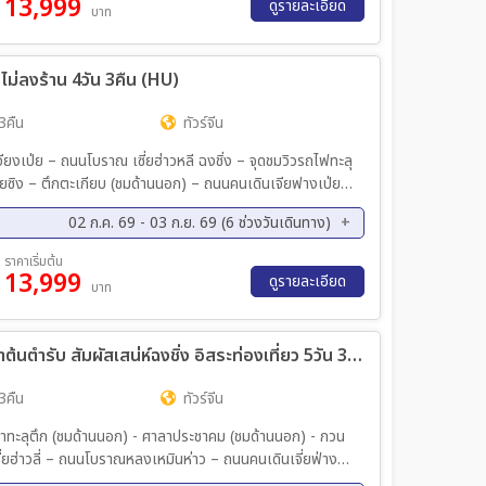
13,999
ค. 69 - 18 ต.ค. 69
16 ต.ค. 69 - 19 ต.ค. 69
ดูรายละเอียด
บาท
่ลงร้าน 4วัน 3คืน (HU)
3คืน
ทัวร์จีน
บราณ เซี่ยฮ่าวหลี ฉงชิ่ง – จุดชมวิวรถไฟทะลุ
ฟางเป่ย –
02 ก.ค. 69 - 03 ก.ย. 69 (6 ช่วงวันเดินทาง)
ฟ้าท่าอากาศยานฉงชิ่งเจียงเป่ย – กรุงเทพฯ(สุวรรณภูมิ)
ค. 69 - 18 ส.ค. 69
19 ส.ค. 69 - 22 ส.ค. 69
ราคาเริ่มต้น
13,999
ค. 69 - 30 ส.ค. 69
31 ส.ค. 69 - 03 ก.ย. 69
ดูรายละเอียด
บาท
ทัวร์จีน CHONGQING 5D3N ชิมหม่าล่าต้นตำรับ สัมผัสเสน่ห์ฉงชิ่ง อิสระท่องเที่ยว 5วัน 3คืน (CZ)
3คืน
ทัวร์จีน
ะลุตึก (ชมด้านนอก) - ศาลาประชาคม (ชมด้านนอก) - กวน
่ยฮ่าวลี่ – ถนนโบราณหลงเหมินห่าว – ถนนคนเดินเจี่ยฟ่าง
 THE RAFFLES - POPMART – หงหยาต้ง ล่องเรือ แม่น้ำเหลียงเจียง ชมวิวเมืองฉงชิ่ง