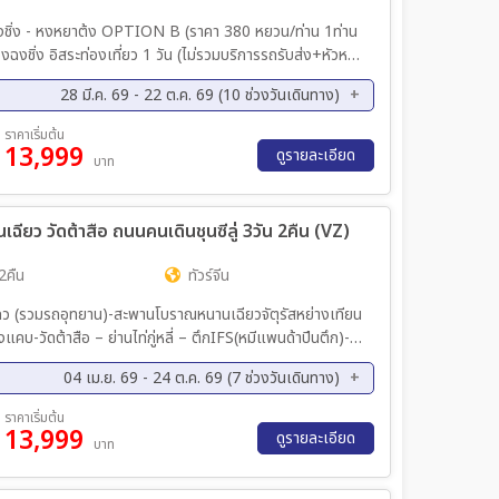
 (ราคา 380 หยวน/ท่าน 1ท่าน
28 มี.ค. 69 - 22 ต.ค. 69 (10 ช่วงวันเดินทาง)
มแม่น้ำแยงซี VIENNA HOTEL หรือเทียบเท่า RAFFLE CITY
ย. 69 - 14 ก.ย. 69
18 ก.ย. 69 - 22 ก.ย. 69
ราคาเริ่มต้น
MART – อนุสาวรีย์ปลดปล่อยประชาชน - ตึกตะเกียบ(ถ่าย
13,999
ย. 69 - 28 ก.ย. 69
28 ก.ย. 69 - 02 ต.ค. 69
ดูรายละเอียด
บาท
ภาพด้านนอก) - ถนนคนเดินฟู้ดคอร์ท บายยูว – ชมรถไฟฟ้าทะลุตึกสถานี Liziba - หมู่บ้านโบราณฉือชี่โข่ว
ค. 69 - 16 ต.ค. 69
16 ต.ค. 69 - 20 ต.ค. 69
เฉียว วัดต้าสือ ถนนคนเดินชุนซีลู่ 3วัน 2คืน (VZ)
2คืน
ทัวร์จีน
ยงโกว (รวมรถอุทยาน)-สะพานโบราณหนานเฉียวจัตุรัสหย่างเทียน
แคบ-วัดต้าสือ – ย่านไท่กู่หลี่ – ตึกIFS(หมีแพนด้าปีนตึก)-
กลับกรุงเทพ (TFU-BKK VZ3681/23.00-01.15)
04 เม.ย. 69 - 24 ต.ค. 69 (7 ช่วงวันเดินทาง)
ย. 69 - 19 ก.ย. 69
26 ก.ย. 69 - 28 ก.ย. 69
ราคาเริ่มต้น
13,999
ค. 69 - 13 ต.ค. 69
15 ต.ค. 69 - 17 ต.ค. 69
ดูรายละเอียด
บาท