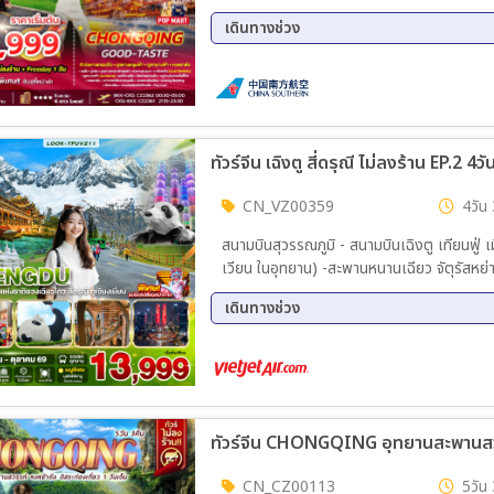
เฉียว Kuixing Building ตึกตะเกียบ ถนนคนเ
เดินทางช่วง
01 ก.ย. 69 - 05 ก.ย. 69
03 ก.
11 ก.ย. 69 - 15 ก.ย. 69
13 ก.
17 ก.ย. 69 - 21 ก.ย. 69
19 ก.
25 ก.ย. 69 - 29 ก.ย. 69
27 ก.
ทัวร์จีน เฉิงตู สี่ดรุณี ไม่ลงร้าน EP.2 4ว
11 ต.ค. 69 - 15 ต.ค. 69
13 ต.
19 ต.ค. 69 - 23 ต.ค. 69
CN_VZ00359
4วัน 
สนามบินสุวรรณภูมิ - สนามบินเฉิงตู เทียนฟู่ 
เวียน ในอุทยาน) -สะพานหนานเฉียว จัตุรัสหย
Memory - SPK Global Center - ชมแสงสีบนต
เดินทางช่วง
ถนนคนเดินชุนซีลู่ -IFSหมีแพนด้าปืนตึก - สนาม
08 ส.ค. 69 - 11 ส.ค. 69
15 ส.
26 ก.ย. 69 - 29 ก.ย. 69
16 ต.
CN_CZ00113
5วัน 