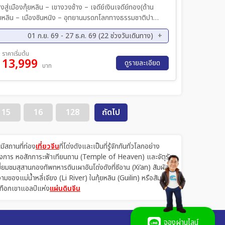
สู่เมืองกุ้ยหลิน – เขางวงช้าง – เจดีย์เงินเจดีย์ทอง(ด้าน
มืองกุ้ยหลิน เมืองซินหนิง – เมืองหยางซั่ว
01 ก.ย. 69 - 27 ธ.ค. 69 (22 ช่วงวันเดินทาง)
(ธนบัตร 20 หยวน) *OPTION เขาหลูยี่+ระเบียงกระจก+นั่ง
ย. 69 - 12 ก.ย. 69
15 ก.ย. 69 - 19 ก.ย. 69
ราคาเริ่มต้น
13,999
ย. 69 - 26 ก.ย. 69
24 ก.ย. 69 - 28 ก.ย. 69
ดูรายละเอียด
บาท
ค. 69 - 24 ต.ค. 69
21 ต.ค. 69 - 25 ต.ค. 69
ค. 69 - 02 พ.ย. 69
02 พ.ย. 69 - 06 พ.ย. 69
ย. 69 - 20 พ.ย. 69
23 พ.ย. 69 - 27 พ.ย. 69
15
16
128
ถัดไป
ย. 69 - 04 ธ.ค. 69
02 ธ.ค. 69 - 06 ธ.ค. 69
ค. 69 - 18 ธ.ค. 69
21 ธ.ค. 69 - 25 ธ.ค. 69
มีสถานที่ท่อง
เที่ยวจีน
ที่โด่งดังและเป็นที่รู้จักกันทั่วโลกอย่าง
มอลังการ หอสักการะฟ้าเทียนถาน (Temple of Heaven) และจัตุรัส
่ยมชมสุสานกองทัพทหารดินเผาอันโด่งดังที่ซีอาน (Xi’an) สัมผัส
งแม่น้ำหลี่เจียง (Li River) ในกุ้ยหลิน (Guilin) หรือสัมผัส
นเทือกเขาแอลป์แห่ง
แผ่นดินจีน
จองผ่านไลน์