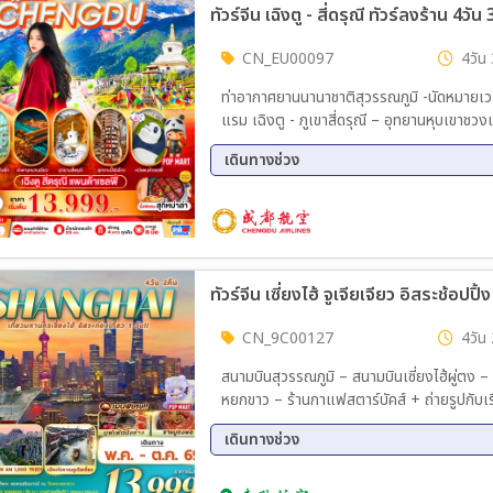
ทัวร์จีน เฉิงตู - สี่ดรุณี ทัวร์ลงร้าน 4วัน
CN_EU00097
4วัน 
ท่าอากาศยานนานาชาติสุวรรณภูมิ -นัดหมายเวลา 18.30 น. (EU2868 : 21.30 - 01.
แรม เฉิงตู - ภูเขาสี่ดรุณี – อุทยานหุบเขาชวงเฉียวโกว (รวมรถอุทยาน) - พักเมืองตูเจีย
ร้านหนังสือจงซูเก๋อ – สะพานหนานเฉียว – หมี
เดินทางช่วง
เมืองเฉิงตู ร้านหยก - ไท่กู่หลี่+ถนนคนเดินซุนซ
22 ส.ค. 69 - 25 ส.ค. 69
29 ส.
ทัวร์จีน เซี่ยงไฮ้ จูเจียเจียว อิสระช้อปปิ
CN_9C00127
4วัน 
สนามบินสุวรรณภูมิ – สนามบินเซี่ยงไฮ้ผู่ตง – 
หยกขาว – ร้านกาแฟสตาร์บัคส์ + ถ่ายรูปกับ
เจ้าพ่อเซี่ยงไฮ้(หาดไว่ทาน) – ถนนนานกิง+ POP MART เซี่ย
เดินทางช่วง
เองตามอัธยาศัย *** เซี่ยงไฮ้ – ถนนอันฟู – WUKANG MANSION – FLORENTIA VILLAGE
OUTLETS – สนามบินเซี่ยงไฮ้ผู่ตง – สนามบิ
03 ก.ย. 69 - 06 ก.ย. 69
10 ก.