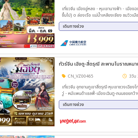
เที่ยวจีน เมืองอู่หลง - หุบเขานางฟ้า - เมืองฉงชิ่ง - หงหยาต้ง OPTION B
ขึ้นไป) o ล่องเรือ แม่น้ำเหลียงเจียง ชมวิวเมืองฉงชิ่ง อิสระท่องเที่ยว 1 วัน (ไม่รวมบริการรถรับส่ง+หัวหน้า
ทัวร์) OPTION C (ราคา 680 หยวน/ท่าน5ท่านขึ้นไป) o สวนสัตว์ฉงชิ่ง - หอชมวิว Cloud Top Eyes
เดินทางช่วง
Observatory + บุพเฟต์มื้อกลางวัน OPTION D (ราคา 598 หยวน/ท่าน5ท่านขึ้นไป) ถ่ายรูปซ้อนท้าย
มอเตอร์ไซต์ในฉงชิ่ง - ชมวิวถถนนนานปิงริ
04 ก.ย. 69 - 08 ก.ย. 69
10 ก.
– แหล่งช้อปปิ้ง เชาเทียนเหมิน เกต – POP 
20 ก.ย. 69 - 24 ก.ย. 69
24 ก.
08 ต.ค. 69 - 12 ต.ค. 69
12 ต.
18 ต.ค. 69 - 22 ต.ค. 69
ทัวร์จีน เฉิงตู-สี่ดรุณี สะพานโบราณหนาน
CN_VZ00465
3วัน 
เที่ยวจีน อุทยานภูเขาสี่ดรุณี-หุบเขาซวงเฉี
วู่ - หมีแพนด้าเซลฟี่-เมืองเฉินตู-ถนนซอยกว้าง
ถนนคนเดินชุนซีลู่-สนามบินเฉิงตู-เดินทาง
เดินทางช่วง
11 ส.ค. 69 - 13 ส.ค. 69
17 ก.
10 ต.ค. 69 - 12 ต.ค. 69
11 ต.
22 ต.ค. 69 - 24 ต.ค. 69