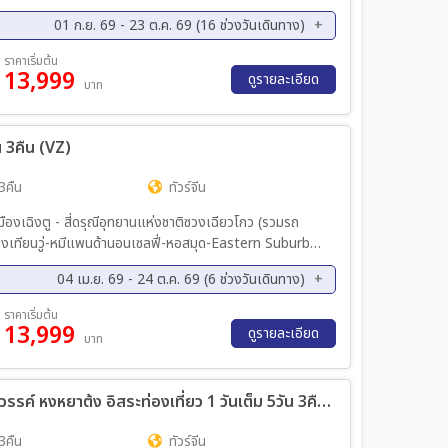
ดินเจี่ยฟ่างเป่ย Pop mart
01 ก.ย. 69 - 23 ต.ค. 69 (16 ช่วงวันเดินทาง)
ย. 69 - 07 ก.ย. 69
07 ก.ย. 69 - 11 ก.ย. 69
ราคาเริ่มต้น
13,999
ย. 69 - 17 ก.ย. 69
15 ก.ย. 69 - 19 ก.ย. 69
ดูรายละเอียด
บาท
ย. 69 - 23 ก.ย. 69
23 ก.ย. 69 - 27 ก.ย. 69
ย. 69 - 01 ต.ค. 69
09 ต.ค. 69 - 13 ต.ค. 69
ัน 3คืน (VZ)
ค. 69 - 17 ต.ค. 69
16 ต.ค. 69 - 19 ต.ค. 69
3คืน
ทัวร์จีน
เมืองเฉิงตู - สี่ดรุณีอุทยานแห่งชาติซวงเฉียวโกว (รวมรถ
่างเทียนวู่-หมีแพนด้านอนเซลฟี่-หอสมุด-Eastern Suburb
ึกแฝดเฉิงตู ซอยกว้างซอยแคบ-ย่านไท่กุหลี่-วัดต้าฉือ-
04 เม.ย. 69 - 24 ต.ค. 69 (6 ช่วงวันเดินทาง)
บินเฉิงตู เทียนฟู่
ค. 69 - 18 ส.ค. 69
19 ก.ย. 69 - 22 ก.ย. 69
ราคาเริ่มต้น
13,999
ค. 69 - 19 ต.ค. 69
22 ต.ค. 69 - 25 ต.ค. 69
ดูรายละเอียด
บาท
ทัวร์จีน CHONGQING อุทยานสะพานสวรรค์ หงหยาต้ง อิสระท่องเที่ยว 1 วันเต็ม 5วัน 3คืน (CZ)
3คืน
ทัวร์จีน