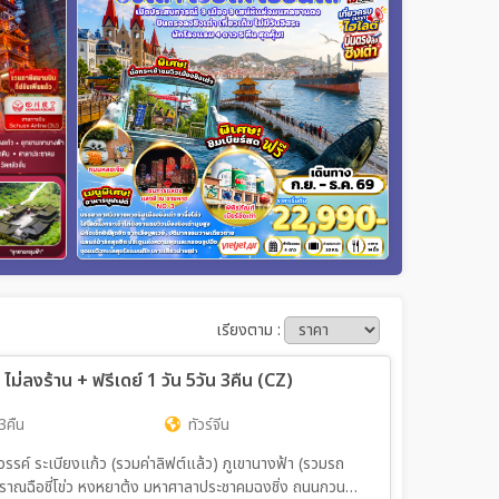
เรียงตาม :
งร้าน + ฟรีเดย์ 1 วัน 5วัน 3คืน (CZ)
3คืน
ทัวร์จีน
วรรค์ ระเบียงแก้ว (รวมค่าลิฟต์แล้ว) ภูเขานางฟ้า (รวมรถ
นโบราณฉือชี่โข่ว หงหยาต้ง มหาศาลาประชาคมฉงชิ่ง ถนนกวนอิน