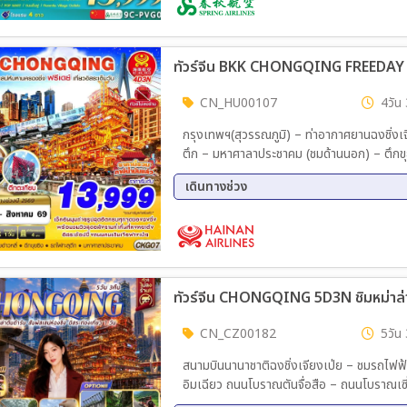
09 ต.ค. 69 - 12 ต.ค. 69
15 ต.
ทัวร์จีน BKK CHONGQING FREEDAY ไม
CN_HU00107
4วัน 
กรุงเทพฯ(สุวรรณภูมิ) – ท่าอากาศยานฉงชิ่งเจียงเป่ย – ถนนโ
ตึก – มหาศาลาประชาคม (ชมด้านนอก) – ตึกขุยซิง – ตึกตะเกียบ (ชมด้านนอก) – ถนนคนเดินเจีย
หงหยาต้ง FREE DAY อิสระท่องเที่ยวตามอธัยาศัย (ไม่มีรถบัสให้บริการ) – เลือกซื้อOPTION อุทยานแห่ง
เดินทางช่วง
ชาติหลุมฟ้าและสะพานสวรรค์ + อุทยานเขานาง
11 ส.ค. 69 - 14 ส.ค. 69
15 ส.
23 ส.ค. 69 - 26 ส.ค. 69
27 ส.
CN_CZ00182
5วัน 
สนามบินนานาชาติฉงชิ่งเจียงเป่ย – ชมรถไฟฟ้าท
อิมเฉียว ถนนโบราณตันจื่อสือ – ถนนโบราณเซี
เป่ย –