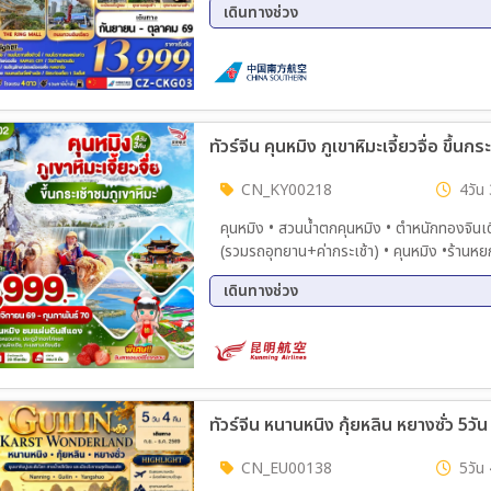
เดินทางช่วง
04 ก.ย. 69 - 08 ก.ย. 69
10 ก.
20 ก.ย. 69 - 24 ก.ย. 69
24 ก.
08 ต.ค. 69 - 12 ต.ค. 69
12 ต.
18 ต.ค. 69 - 22 ต.ค. 69
ทัวร์จีน คุนหมิง ภูเขาหิมะเจี้ยวจื่อ ขึ้นก
CN_KY00218
4วัน 
คุนหมิง • สวนน้ำตกคุนหมิง • ตำหนักทองจินเตี้ยน • เมืองตงชวน • แผ่นด
(รวมรถอุทยาน+ค่ากระเช้า) • คุนหมิง •ร้านหยก • ร้านยา• วัดหยวนทง • ประตูม้าทอ
หนานผิงเจีย • POP MART ทะเลสาบเตียนฉือ • ** OPTIONเล่นหิมะ SNOW WORLD SUNAC
เดินทางช่วง
KUNMING ** สนามบินคุนหมิงฉางสุ่ย
07 พ.ย. 69 - 10 พ.ย. 69
14 พ.
05 ธ.ค. 69 - 08 ธ.ค. 69
12 ธ.
09 ม.ค. 70 - 12 ม.ค. 70
16 ม.
18 ก.พ. 70 - 21 ก.พ. 70
24 ก.
ทัวร์จีน หนานหนิง กุ้ยหลิน หยางซั่ว 5วั
CN_EU00138
5วัน 