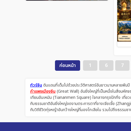
ก่อนหน้า
1
6
7
ทัวร์จีน
ดินแดนที่เต็มไปด้วยประวัติศาสตร์อันยาวนานหลายพันปี ด้
กำแพงเมืองจีน
(Great Wall) อันยิ่งใหญ่ที่เป็นหนึ่งในสิ่งม
เทียนอันเหมิน (Tiananmen Square) ใจกลางกรุงปักกิ่ง เที่ยวเม
กับธรรมชาติอันยิ่งใหญ่งดงามตระการตาที่จางเจียเจี้ย (Zhangji
กับวิถีชีวิตทุ่งหญ้าอันกว้างใหญ่ที่มองโกเลียใน รวมไปถึงธรรมชาต