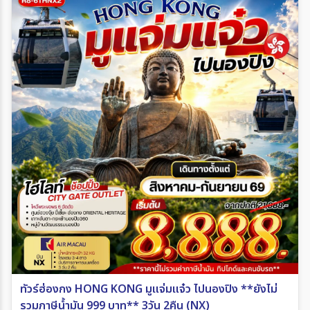
ทัวร์ฮ่องกง HONG KONG มูแจ่มแจ๋ว ไปนองปิง **ยังไม่
รวมภาษีน้ำมัน 999 บาท** 3วัน 2คืน (NX)