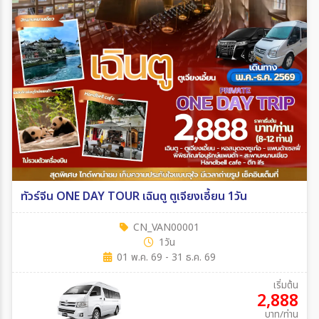
ทัวร์จีน ONE DAY TOUR เฉินตู ตูเจียงเอี้ยน 1วัน
CN_VAN00001
1วัน
01 พ.ค. 69 - 31 ธ.ค. 69
เริ่มต้น
2,888
บาท/ท่าน