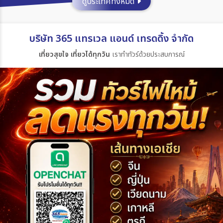
ดูประเทศทั้งหมด
ประเทศ
บริษัท 365 แทรเวล แอนด์ เทรดดิ้ง จำกัด
เที่ยวสุขใจ เที่ยวได้ทุกวัน
เราทำทัวร์ด้วยประสบการณ์
เมือง
สายการบิน
ตั้งแต่วันที่
ถึงวันที่
เฉพาะเดือน