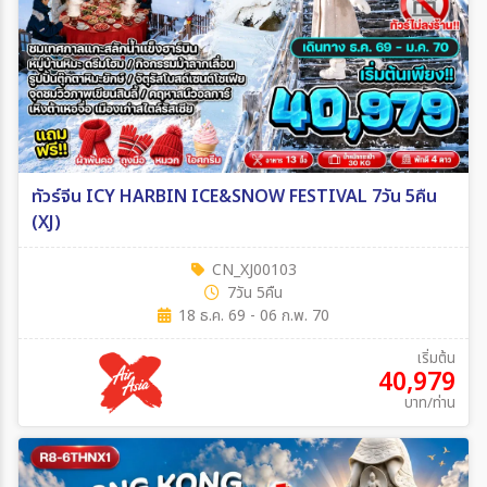
ทัวร์จีน ICY HARBIN ICE&SNOW FESTIVAL 7วัน 5คืน
(XJ)
CN_XJ00103
7วัน 5คืน
18 ธ.ค. 69 - 06 ก.พ. 70
เริ่มต้น
40,979
บาท/ท่าน