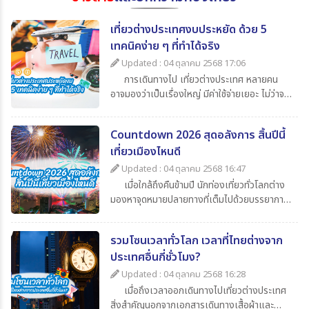
เที่ยวต่างประเทศงบประหยัด ด้วย 5
เทคนิคง่าย ๆ ที่ทำได้จริง
Updated : 04 ตุลาคม 2568 17:06
การเดินทางไป เที่ยวต่างประเทศ หลายคน
อาจมองว่าเป็นเรื่องใหญ่ มีค่าใช้จ่ายเยอะ ไม่ว่าจะ
เป็นค่าตั๋วเครื่องบิน ค่าเดินทาง ค่ากิน ค่าช้อปปิ้ง
และค่าใช้จ่ายจิปาถะอื่น ๆ แต่หากเรารู้จักวางแผน
Countdown 2026 สุดอลังการ สิ้นปีนี้
ดี ๆ ก็สามารถไป เที่ยวต่างประเทศในราคาสบาย
เที่ยวเมืองไหนดี
กระเป๋า วันนี้ 365Travel(ทัวร์ 365 วัน) ขอนำ
เสนอ 5 เทคนิคเที่ยวต่างประเทศแบบประหยัด ที่
Updated : 04 ตุลาคม 2568 16:47
จะช่วยให้นักท่องเที่ยวทุกคนสามารถไปเปิด
เมื่อใกล้ถึงคืนข้ามปี นักท่องเที่ยวทั่วโลกต่าง
ประสบการณ์ใหม่ ๆ ได้อย่างคุ้มค่า
มองหาจุดหมายปลายทางที่เต็มไปด้วยบรรยากาศ
แห่งการเฉลิมฉลอง แสง สี เสียง พลุสุดตระการ
ตา หากคุณกำลังวางแผนไปเที่ยวสิ้นปีนี้
รวมโซนเวลาทั่วโลก เวลาที่ไทยต่างจาก
365Travel(ทัวร์365วัน) มี 4 ประเทศน่าไป เคา
ประเทศอื่นกี่ชั่วโมง?
นต์ดาวน์ 2026 ที่ไม่ควรพลาดมาแนะนำ
Updated : 04 ตุลาคม 2568 16:28
เมื่อถึงเวลาออกเดินทางไปเที่ยวต่างประเทศ
สิ่งสำคัญนอกจากเอกสารเดินทางเสื้อผ้าและ