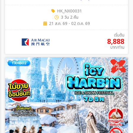
HK_NX00031
3 วัน 2 คืน
21 ส.ค. 69 - 02 ต.ค. 69
เริ่มต้น
8,888
บาท/ท่าน