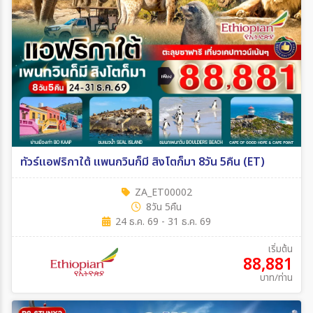
ทัวร์แอฟริกาใต้ แพนกวินก็มี สิงโตก็มา 8วัน 5คืน (ET)
ZA_ET00002
8วัน 5คืน
24 ธ.ค. 69 - 31 ธ.ค. 69
เริ่มต้น
88,881
บาท/ท่าน