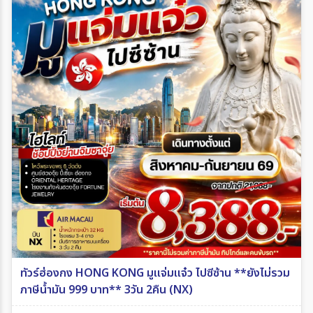
ทัวร์ฮ่องกง HONG KONG มูแจ่มแจ๋ว ไปซีซ้าน **ยังไม่รวม
ภาษีน้ำมัน 999 บาท** 3วัน 2คืน (NX)