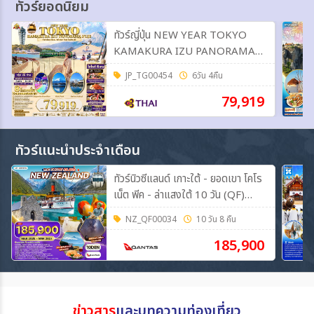
ทัวร์ยอดนิยม
ทัวร์ญี่ปุ่น NEW YEAR TOKYO
KAMAKURA IZU PANORAMA
FUJI 6วัน 4คืน (TG)
JP_TG00454
6วัน 4คืน
79,919
ทัวร์แนะนำประจำเดือน
ทัวร์นิวซีแลนด์ เกาะใต้ - ยอดเขา โคโร
เน็ต พีค - ล่าแสงใต้ 10 วัน (QF)
MAY - AUG 26
NZ_QF00034
10 วัน 8 คืน
185,900
ข่าวสาร
และบทความท่องเที่ยว