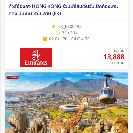
ทัวร์ฮ๋องกง HONG KONG ร่วมพิธียืมเงินวันเปิดท้องพระ
คลัง ปีมะแม 3วัน 2คืน (EK)
HK_EK00193
3วัน 2คืน
02 มี.ค. 70 - 04 มี.ค. 70
เริ่มต้น
13,888
บาท/ท่าน