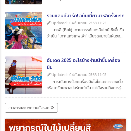
ของใช้ส่วนตัวแล้ว สิ่งที่นักท่องเที่ยวไม่ควรมอง
ข้ามก็คือความรู้เกี่ยวกับเวลาในประเทศปลายทาง
รวมแลนด์มาร์ก! ฉบับเที่ยวบาหลีครั้งแรก
ว่าต่างจากประเทศไทยกี่ชั่วโมงเพื่อจะได้ปรับ
นาฬิกาให้ตรงตามไทม์โซน และยังช่วยให้สื่อสาร
Updated : 04 กันยายน 2568 11:23
ตรงกับเมืองไทยโดยในบทความนี้ได้รวบรวมข้อมูล
บาหลี (Bali) เกาะสวรรค์แห่งอินโดนีเซียขึ้นชื่อ
น่าสนใจเกี่ยวกับเวลาที่ไทยต่างจากประเทศอื่น มา
ว่าเป็น “เกาะแห่งเทพเจ้า” เป็นจุดหมายในฝันของ
ให้ทุกท่าน เช็กกันง่าย ๆ ก่อนเดินทาง
นักท่องเที่ยวทั่วโลก เพราะมีครบทั้งทะเล หาด
ทราย วัดโบราณ ภูเขาไฟ และธรรมชาติที่งดงาม
สุด ๆ สำหรับใครที่กำลังจะไปบาหลีครั้งแรกและยัง
อัปเดต 2025 อะไรบ้างห้ามนำขึ้นเครื่อง
ไม่รู้จะเริ่มที่ไหน วันนี้ 365Travel(ทัวร์365วัน) ได้
รวม แลนด์มาร์กห้ามพลาด มาให้แล้ว
บิน
Updated : 04 กันยายน 2568 11:03
การเดินทางด้วยเครื่องบินไม่ใช่แค่การจองตั๋ว
หรือเตรียมพาสปอร์ตเท่านั้น แต่ยังรวมถึงการรู้
ข้อกำหนดเกี่ยวกับสิ่งของที่อนุญาตและห้ามนำขึ้น
เครื่องด้วย เพราะการพกของต้องห้ามอาจเสี่ยง
ต่อการถูกยึด ปรับ หรือถูกปฏิเสธการเดินทางได้
ข่าวสารและบทความทั้งหมด
บทความนี้รวบรวมรายการ ล่าสุดปี 2025 มาให้ได้
เช็กกันก่อนเก็บกระเป๋าเที่ยว เพื่อให้การเดินทาง
ราบรื่นและปลอดภัยที่สุด ไปกับ
365Travel(ทัวร์365วัน)