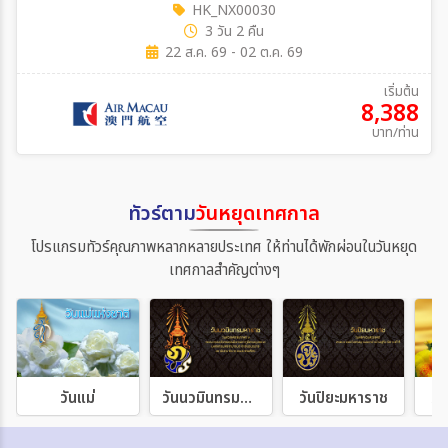
HK_NX00030
3 วัน 2 คืน
22 ส.ค. 69 - 02 ต.ค. 69
เริ่มต้น
8,388
บาท/ท่าน
ทัวร์ตาม
วันหยุดเทศกาล
โปรแกรมทัวร์คุณภาพหลากหลายประเทศ ให้ท่านได้พักผ่อนในวันหยุด
เทศกาลสำคัญต่างๆ
วันแม่
วันนวมินทรมหาราช
วันปิยะมหาราช
วั