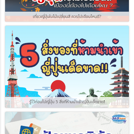
เที่ยวญี่ปุ่นใบไม้เปลี่ยนสี ควรไปเดือนไหนดี?
รู้ไว้ก่อนไปญี่ปุ่น 5 สิ่งที่ห้ามนำเข้าญี่ปุ่นเด็ดขาด❗️