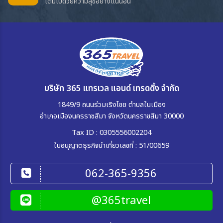
เต็มไปด้วยความสุขอย่างแน่นอน
บริษัท 365 แทรเวล แอนด์ เทรดดิ้ง จำกัด
1849/9 ถนนร่วมเริงไชย ตำบลในเมือง
อำเภอเมืองนครราชสีมา จังหวัดนครราชสีมา 30000
Tax ID : 0305556002204
ใบอนุญาตธุรกิจนำเที่ยวเลขที่ : 51/00659
062-365-9356
@365travel