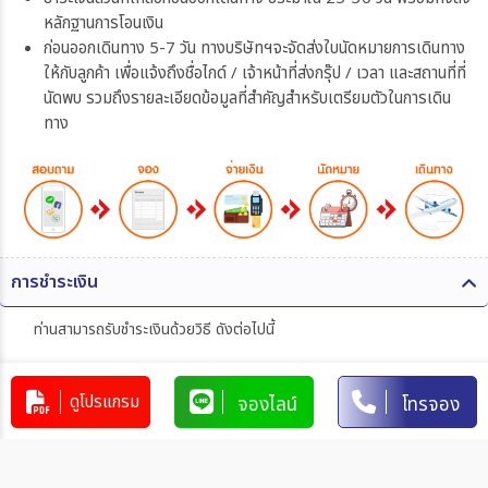
หลักฐานการโอนเงิน
ก่อนออกเดินทาง 5-7 วัน ทางบริษัทฯจะจัดส่งใบนัดหมายการเดินทาง
ให้กับลูกค้า เพื่อแจ้งถึงชื่อไกด์ / เจ้าหน้าที่ส่งกรุ๊ป / เวลา และสถานที่ที่
นัดพบ รวมถึงรายละเอียดข้อมูลที่สำคัญสำหรับเตรียมตัวในการเดิน
ทาง
การชำระเงิน
ท่านสามารถรับชำระเงินด้วยวิธี ดังต่อไปนี้
1. โอนผ่านบัญชีธนาคาร
ดูโปรแกรม
จองไลน์
โทรจอง
บริษัท 365 แทรเวล แอนด์ เทรดดิ้ง จำกัด
303-110264-7
บัญชีกระแสรายวัน
มิตรภาพ