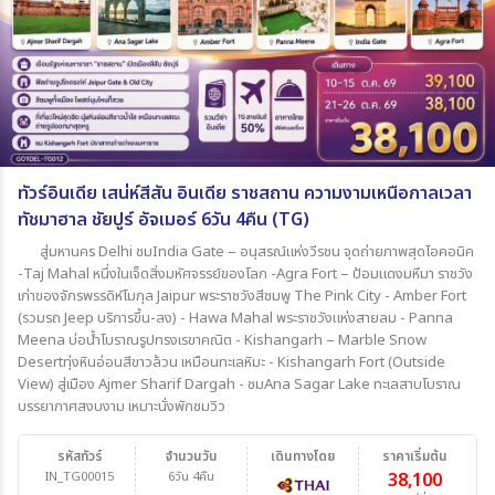
ทัวร์อินเดีย เสน่ห์สีสัน อินเดีย ราชสถาน ความงามเหนือกาลเวลา
ทัชมาฮาล ชัยปูร์ อัจเมอร์ 6วัน 4คืน (TG)
สู่มหานคร Delhi ชมIndia Gate – อนุสรณ์แห่งวีรชน จุดถ่ายภาพสุดไอคอนิค
-Taj Mahal หนึ่งในเจ็ดสิ่งมหัศจรรย์ของโลก -Agra Fort – ป้อมแดงมหึมา ราชวัง
เก่าของจักรพรรดิห์โมกุล Jaipur พระราชวังสีชมพู The Pink City - Amber Fort
(รวมรถ Jeep บริการขึ้น-ลง) - Hawa Mahal พระราชวังแห่งสายลม - Panna
Meena บ่อน้ำโบราณรูปทรงเรขาคณิต - Kishangarh – Marble Snow
Desertทุ่งหินอ่อนสีขาวล้วน เหมือนทะเลหิมะ - Kishangarh Fort (Outside
View) สู่เมือง Ajmer Sharif Dargah - ชมAna Sagar Lake ทะเลสาบโบราณ
บรรยากาศสงบงาม เหมาะนั่งพักชมวิว
รหัสทัวร์
จำนวนวัน
เดินทางโดย
ราคาเริ่มต้น
IN_TG00015
6วัน 4คืน
38,100