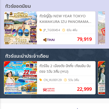
ทัวร์ยอดนิยม
ทัวร์ญี่ปุ่น NEW YEAR TOKYO
KAMAKURA IZU PANORAMA
FUJI 6วัน 4คืน (TG)
JP_TG00454
6วัน 4คืน
79,919
ทัวร์แนะนำประจำเดือน
ทัวร์จีน 2 เมืองดัง ปักกิ่ง เทียนจิน บิน
ตรง 5วัน 3คืน (HU)
CN_HU00129
5วัน 3คืน
22,999