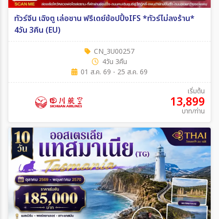
ทัวร์จีน เฉิงตู เล่อซาน ฟรีเดย์ช้อปปิ้งIFS *ทัวร์ไม่ลงร้าน*
4วัน 3คืน (EU)
CN_3U00257
4วัน 3คืน
01 ส.ค. 69 - 25 ส.ค. 69
เริ่มต้น
13,899
บาท/ท่าน