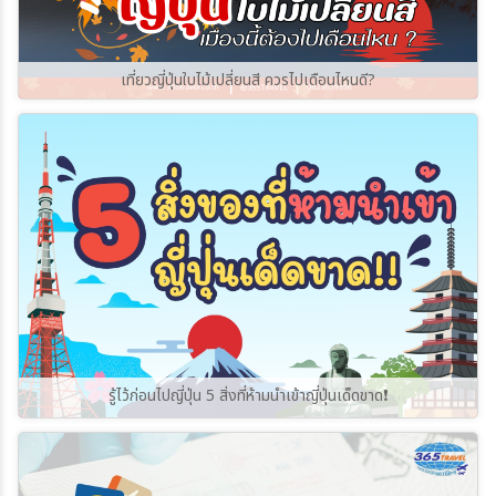
เที่ยวญี่ปุ่นใบไม้เปลี่ยนสี ควรไปเดือนไหนดี?
รู้ไว้ก่อนไปญี่ปุ่น 5 สิ่งที่ห้ามนำเข้าญี่ปุ่นเด็ดขาด❗️