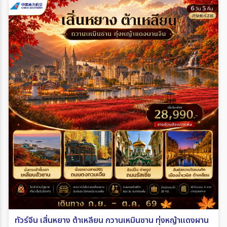
ทัวร์จีน เสิ่นหยาง ต้าเหลียน กวานเหมินซาน ทุ่งหญ้าแดงผาน