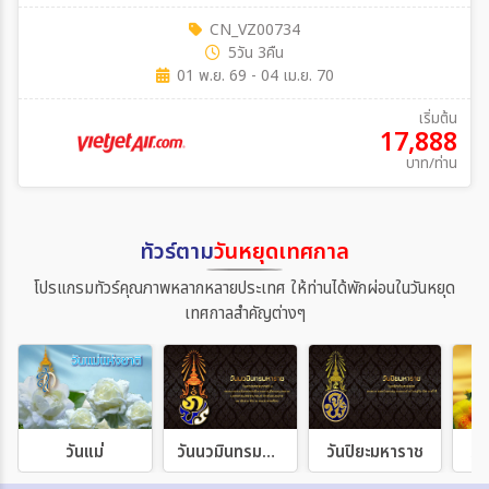
CN_VZ00734
5วัน 3คืน
01 พ.ย. 69 - 04 เม.ย. 70
เริ่มต้น
17,888
บาท/ท่าน
ทัวร์ตาม
วันหยุดเทศกาล
โปรแกรมทัวร์คุณภาพหลากหลายประเทศ ให้ท่านได้พักผ่อนในวันหยุด
เทศกาลสำคัญต่างๆ
วันแม่
วันนวมินทรมหาราช
วันปิยะมหาราช
วั