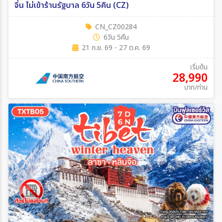
จิ่น ไม่เข้าร้านรัฐบาล 6วัน 5คืน (CZ)
CN_CZ00284
6วัน 5คืน
21 ก.ย. 69 - 27 ต.ค. 69
เริ่มต้น
28,990
บาท/ท่าน