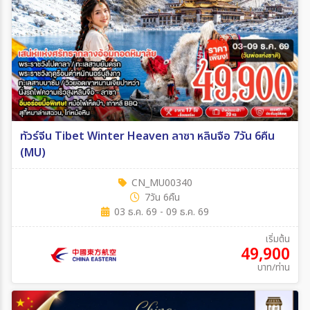
ทัวร์จีน Tibet Winter Heaven ลาซา หลินจือ 7วัน 6คืน
(MU)
CN_MU00340
7วัน 6คืน
03 ธ.ค. 69 - 09 ธ.ค. 69
เริ่มต้น
49,900
บาท/ท่าน