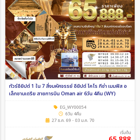
ทัวร์อียิปต์ 1 ใน 7 สิ่งมหัศจรรย์ อียิปต์ ไคโร กีซ่า เมมฟิส อ
เล็กซานเดรีย สายการบิน Oman air 6วัน 4คืน (WY)
EG_WY00054
6วัน 4คืน
27 ธ.ค. 69 - 03 ม.ค. 70
เริ่มต้น
65,888