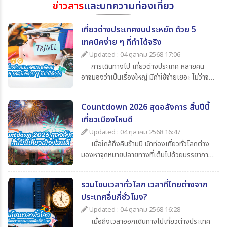
ข่าวสาร
และบทความท่องเที่ยว
เที่ยวต่างประเทศงบประหยัด ด้วย 5
เทคนิคง่าย ๆ ที่ทำได้จริง
Updated : 04 ตุลาคม 2568 17:06
การเดินทางไป เที่ยวต่างประเทศ หลายคน
อาจมองว่าเป็นเรื่องใหญ่ มีค่าใช้จ่ายเยอะ ไม่ว่าจะ
เป็นค่าตั๋วเครื่องบิน ค่าเดินทาง ค่ากิน ค่าช้อปปิ้ง
และค่าใช้จ่ายจิปาถะอื่น ๆ แต่หากเรารู้จักวางแผน
Countdown 2026 สุดอลังการ สิ้นปีนี้
ดี ๆ ก็สามารถไป เที่ยวต่างประเทศในราคาสบาย
เที่ยวเมืองไหนดี
กระเป๋า วันนี้ 365Travel(ทัวร์ 365 วัน) ขอนำ
เสนอ 5 เทคนิคเที่ยวต่างประเทศแบบประหยัด ที่
Updated : 04 ตุลาคม 2568 16:47
จะช่วยให้นักท่องเที่ยวทุกคนสามารถไปเปิด
เมื่อใกล้ถึงคืนข้ามปี นักท่องเที่ยวทั่วโลกต่าง
ประสบการณ์ใหม่ ๆ ได้อย่างคุ้มค่า
มองหาจุดหมายปลายทางที่เต็มไปด้วยบรรยากาศ
แห่งการเฉลิมฉลอง แสง สี เสียง พลุสุดตระการ
ตา หากคุณกำลังวางแผนไปเที่ยวสิ้นปีนี้
รวมโซนเวลาทั่วโลก เวลาที่ไทยต่างจาก
365Travel(ทัวร์365วัน) มี 4 ประเทศน่าไป เคา
ประเทศอื่นกี่ชั่วโมง?
นต์ดาวน์ 2026 ที่ไม่ควรพลาดมาแนะนำ
Updated : 04 ตุลาคม 2568 16:28
เมื่อถึงเวลาออกเดินทางไปเที่ยวต่างประเทศ