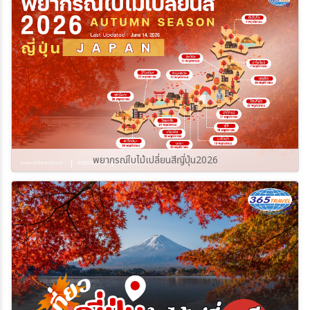
365Travel(ทัวร์365วัน)
พยากรณ์ใบไม้เปลี่ยนสีญี่ปุ่น2026