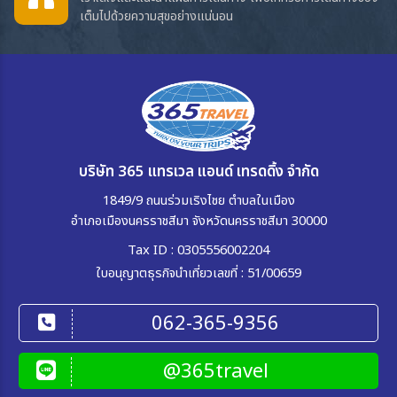
เต็มไปด้วยความสุขอย่างแน่นอน
บริษัท 365 แทรเวล แอนด์ เทรดดิ้ง จำกัด
1849/9 ถนนร่วมเริงไชย ตำบลในเมือง
อำเภอเมืองนครราชสีมา จังหวัดนครราชสีมา 30000
Tax ID : 0305556002204
ใบอนุญาตธุรกิจนำเที่ยวเลขที่ : 51/00659
062-365-9356
@365travel