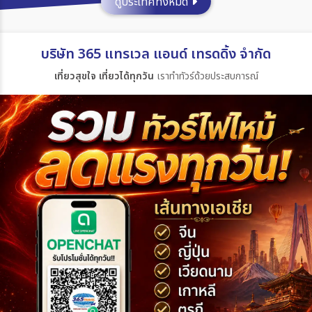
ดูประเทศทั้งหมด
ประเทศ
บริษัท 365 แทรเวล แอนด์ เทรดดิ้ง จำกัด
เที่ยวสุขใจ เที่ยวได้ทุกวัน
เราทำทัวร์ด้วยประสบการณ์
เมือง
สายการบิน
ตั้งแต่วันที่
ถึงวันที่
เฉพาะเดือน