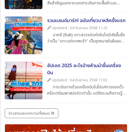
สิ่งสำคัญนอกจากเอกสารเดินทางเสื้อผ้าและ
ของใช้ส่วนตัวแล้ว สิ่งที่นักท่องเที่ยวไม่ควรมอง
ข้ามก็คือความรู้เกี่ยวกับเวลาในประเทศปลายทาง
รวมแลนด์มาร์ก! ฉบับเที่ยวบาหลีครั้งแรก
ว่าต่างจากประเทศไทยกี่ชั่วโมงเพื่อจะได้ปรับ
นาฬิกาให้ตรงตามไทม์โซน และยังช่วยให้สื่อสาร
Updated : 04 กันยายน 2568 11:23
ตรงกับเมืองไทยโดยในบทความนี้ได้รวบรวมข้อมูล
บาหลี (Bali) เกาะสวรรค์แห่งอินโดนีเซียขึ้นชื่อ
น่าสนใจเกี่ยวกับเวลาที่ไทยต่างจากประเทศอื่น มา
ว่าเป็น “เกาะแห่งเทพเจ้า” เป็นจุดหมายในฝันของ
ให้ทุกท่าน เช็กกันง่าย ๆ ก่อนเดินทาง
นักท่องเที่ยวทั่วโลก เพราะมีครบทั้งทะเล หาด
ทราย วัดโบราณ ภูเขาไฟ และธรรมชาติที่งดงาม
สุด ๆ สำหรับใครที่กำลังจะไปบาหลีครั้งแรกและยัง
อัปเดต 2025 อะไรบ้างห้ามนำขึ้นเครื่อง
ไม่รู้จะเริ่มที่ไหน วันนี้ 365Travel(ทัวร์365วัน) ได้
รวม แลนด์มาร์กห้ามพลาด มาให้แล้ว
บิน
Updated : 04 กันยายน 2568 11:03
การเดินทางด้วยเครื่องบินไม่ใช่แค่การจองตั๋ว
หรือเตรียมพาสปอร์ตเท่านั้น แต่ยังรวมถึงการรู้
ข้อกำหนดเกี่ยวกับสิ่งของที่อนุญาตและห้ามนำขึ้น
เครื่องด้วย เพราะการพกของต้องห้ามอาจเสี่ยง
ต่อการถูกยึด ปรับ หรือถูกปฏิเสธการเดินทางได้
ข่าวสารและบทความทั้งหมด
บทความนี้รวบรวมรายการ ล่าสุดปี 2025 มาให้ได้
เช็กกันก่อนเก็บกระเป๋าเที่ยว เพื่อให้การเดินทาง
ราบรื่นและปลอดภัยที่สุด ไปกับ