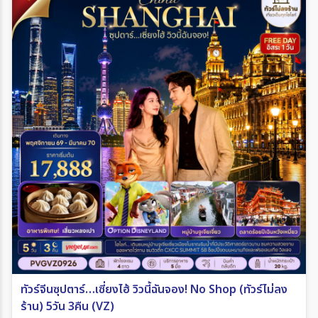
ทัวร์จีนซุปตาร์…เซี่ยงไฮ้ วิวนี้ฉันจอง! No Shop (ทัวร์ไม่ลง
ร้าน) 5วัน 3คืน (VZ)