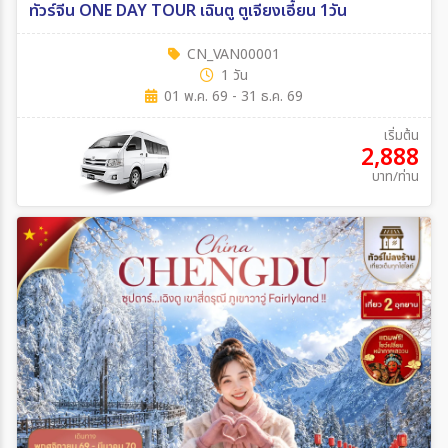
ทัวร์จีน ONE DAY TOUR เฉินตู ตูเจียงเอี้ยน 1วัน
CN_VAN00001
1 วัน
01 พ.ค. 69 - 31 ธ.ค. 69
เริ่มต้น
2,888
บาท/ท่าน