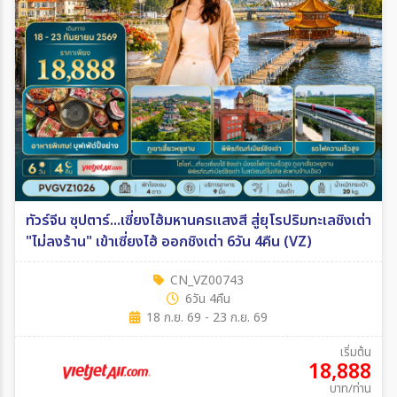
ทัวร์จีน ซุปตาร์...เซี่ยงไฮ้มหานครแสงสี สู่ยุโรปริมทะเลชิงเต่า
"ไม่ลงร้าน" เข้าเซี่ยงไฮ้ ออกชิงเต่า 6วัน 4คืน (VZ)
CN_VZ00743
6วัน 4คืน
18 ก.ย. 69 - 23 ก.ย. 69
เริ่มต้น
18,888
บาท/ท่าน