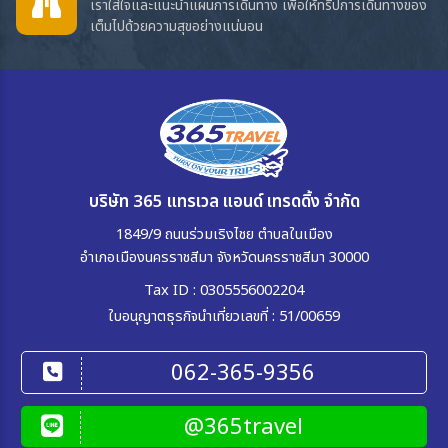
เราใส่ใจและแนะนำแผนการเดินทาง เพื่อให้ทริปการเดินทางของ
เต็มไปด้วยความสุขอย่างแน่นอน
บริษัท 365 แทรเวล แอนด์ เทรดดิ้ง จำกัด
1849/9 ถนนร่วมเริงไชย ตำบลในเมือง
อำเภอเมืองนครราชสีมา จังหวัดนครราชสีมา 30000
Tax ID : 0305556002204
ใบอนุญาตธุรกิจนำเที่ยวเลขที่ : 51/00659
062-365-9356
@365travel