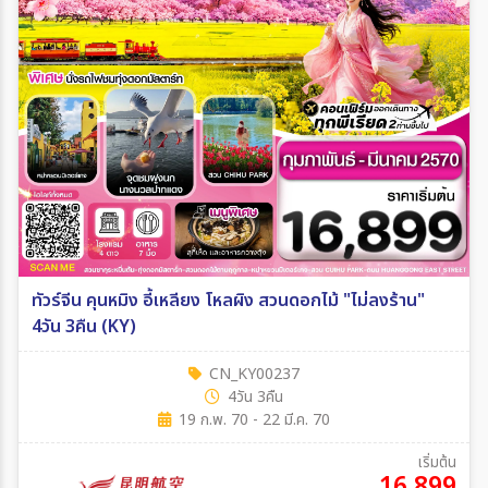
ทัวร์จีน คุนหมิง อี้เหลียง โหลผิง สวนดอกไม้ "ไม่ลงร้าน"
4วัน 3คืน (KY)
CN_KY00237
4วัน 3คืน
19 ก.พ. 70 - 22 มี.ค. 70
เริ่มต้น
16,899