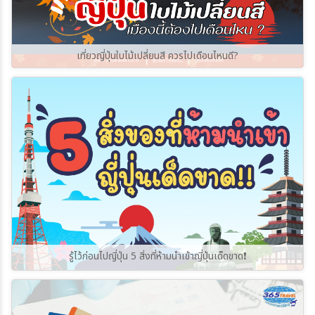
เที่ยวญี่ปุ่นใบไม้เปลี่ยนสี ควรไปเดือนไหนดี?
รู้ไว้ก่อนไปญี่ปุ่น 5 สิ่งที่ห้ามนำเข้าญี่ปุ่นเด็ดขาด❗️