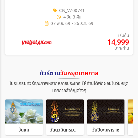
CN_VZ00741
4 วัน 3 คืน
07 พ.ย. 69 - 26 ธ.ค. 69
เริ่มต้น
14,999
บาท/ท่าน
ทัวร์ตาม
วันหยุดเทศกาล
โปรแกรมทัวร์คุณภาพหลากหลายประเทศ ให้ท่านได้พักผ่อนในวันหยุด
เทศกาลสำคัญต่างๆ
วันแม่
วันนวมินทรมหาราช
วันปิยะมหาราช
วั