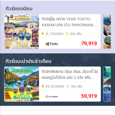
ทัวร์ยอดนิยม
ทัวร์ญี่ปุ่น NEW YEAR TOKYO
KAMAKURA IZU PANORAMA
FUJI 6วัน 4คืน (TG)
JP_TG00454
6วัน 4คืน
79,919
ทัวร์แนะนำประจำเดือน
ทัวร์คาซัคสถาน เรียล เรียล...อัลมาตี้ ฉัน
ชอบฤดูใบไม้ร่วง ฉบับ 2 6วัน 4คืน
(KC)
KZ_KC00034
6วัน 4คืน
59,919