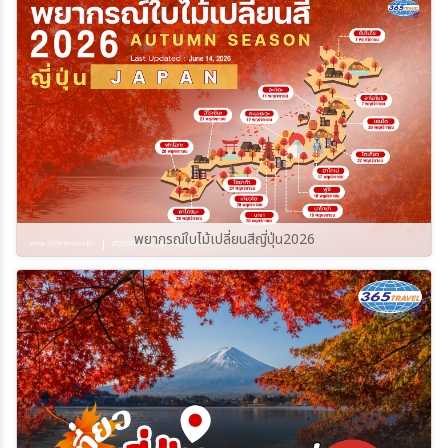
ราบรื่นและปลอดภัยที่สุด ไปกับ
365Travel(ทัวร์365วัน)
พยากรณ์ใบไม้เปลี่ยนสีญี่ปุ่น2026