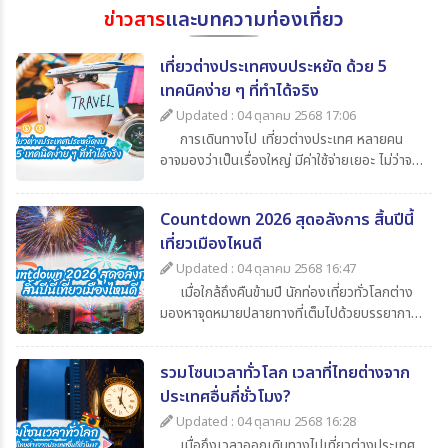
ข่าวสาร
และบทความท่องเที่ยว
เที่ยวต่างประเทศงบประหยัด ด้วย 5
เทคนิคง่าย ๆ ที่ทำได้จริง
Updated : 04 ตุลาคม 2568 17:06
การเดินทางไป เที่ยวต่างประเทศ หลายคน
อาจมองว่าเป็นเรื่องใหญ่ มีค่าใช้จ่ายเยอะ ไม่ว่าจะ
เป็นค่าตั๋วเครื่องบิน ค่าเดินทาง ค่ากิน ค่าช้อปปิ้ง
และค่าใช้จ่ายจิปาถะอื่น ๆ แต่หากเรารู้จักวางแผน
Countdown 2026 สุดอลังการ สิ้นปีนี้
ดี ๆ ก็สามารถไป เที่ยวต่างประเทศในราคาสบาย
เที่ยวเมืองไหนดี
กระเป๋า วันนี้ 365Travel(ทัวร์ 365 วัน) ขอนำ
เสนอ 5 เทคนิคเที่ยวต่างประเทศแบบประหยัด ที่
Updated : 04 ตุลาคม 2568 16:47
จะช่วยให้นักท่องเที่ยวทุกคนสามารถไปเปิด
เมื่อใกล้ถึงคืนข้ามปี นักท่องเที่ยวทั่วโลกต่าง
ประสบการณ์ใหม่ ๆ ได้อย่างคุ้มค่า
มองหาจุดหมายปลายทางที่เต็มไปด้วยบรรยากาศ
แห่งการเฉลิมฉลอง แสง สี เสียง พลุสุดตระการ
ตา หากคุณกำลังวางแผนไปเที่ยวสิ้นปีนี้
รวมโซนเวลาทั่วโลก เวลาที่ไทยต่างจาก
365Travel(ทัวร์365วัน) มี 4 ประเทศน่าไป เคา
ประเทศอื่นกี่ชั่วโมง?
นต์ดาวน์ 2026 ที่ไม่ควรพลาดมาแนะนำ
Updated : 04 ตุลาคม 2568 16:28
เมื่อถึงเวลาออกเดินทางไปเที่ยวต่างประเทศ