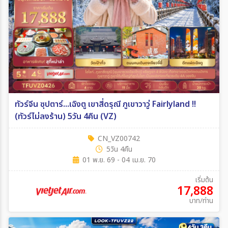
ทัวร์จีน ซุปตาร์...เฉิงตู เขาสี่ดรุณี ภูเขาวาวู่ Fairlyland !!
(ทัวร์ไม่ลงร้าน) 5วัน 4คืน (VZ)
CN_VZ00742
5วัน 4คืน
01 พ.ย. 69 - 04 เม.ย. 70
เริ่มต้น
17,888
บาท/ท่าน