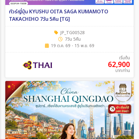
ทัวร์ญี่ปุ่น KYUSHU OITA SAGA KUMAMOTO
TAKACHIHO 7วัน 5คืน [TG]
JP_TG00528
7วัน 5คืน
19 ต.ค. 69 - 15 พ.ย. 69
เริ่มต้น
62,900
บาท/ท่าน