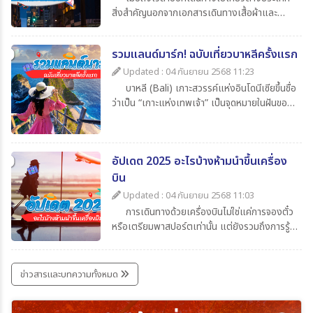
สิ่งสำคัญนอกจากเอกสารเดินทางเสื้อผ้าและ
ของใช้ส่วนตัวแล้ว สิ่งที่นักท่องเที่ยวไม่ควรมอง
ข้ามก็คือความรู้เกี่ยวกับเวลาในประเทศปลายทาง
รวมแลนด์มาร์ก! ฉบับเที่ยวบาหลีครั้งแรก
ว่าต่างจากประเทศไทยกี่ชั่วโมงเพื่อจะได้ปรับ
นาฬิกาให้ตรงตามไทม์โซน และยังช่วยให้สื่อสาร
Updated : 04 กันยายน 2568 11:23
ตรงกับเมืองไทยโดยในบทความนี้ได้รวบรวมข้อมูล
บาหลี (Bali) เกาะสวรรค์แห่งอินโดนีเซียขึ้นชื่อ
น่าสนใจเกี่ยวกับเวลาที่ไทยต่างจากประเทศอื่น มา
ว่าเป็น “เกาะแห่งเทพเจ้า” เป็นจุดหมายในฝันของ
ให้ทุกท่าน เช็กกันง่าย ๆ ก่อนเดินทาง
นักท่องเที่ยวทั่วโลก เพราะมีครบทั้งทะเล หาด
ทราย วัดโบราณ ภูเขาไฟ และธรรมชาติที่งดงาม
สุด ๆ สำหรับใครที่กำลังจะไปบาหลีครั้งแรกและยัง
อัปเดต 2025 อะไรบ้างห้ามนำขึ้นเครื่อง
ไม่รู้จะเริ่มที่ไหน วันนี้ 365Travel(ทัวร์365วัน) ได้
รวม แลนด์มาร์กห้ามพลาด มาให้แล้ว
บิน
Updated : 04 กันยายน 2568 11:03
การเดินทางด้วยเครื่องบินไม่ใช่แค่การจองตั๋ว
หรือเตรียมพาสปอร์ตเท่านั้น แต่ยังรวมถึงการรู้
ข้อกำหนดเกี่ยวกับสิ่งของที่อนุญาตและห้ามนำขึ้น
เครื่องด้วย เพราะการพกของต้องห้ามอาจเสี่ยง
ต่อการถูกยึด ปรับ หรือถูกปฏิเสธการเดินทางได้
ข่าวสารและบทความทั้งหมด
บทความนี้รวบรวมรายการ ล่าสุดปี 2025 มาให้ได้
เช็กกันก่อนเก็บกระเป๋าเที่ยว เพื่อให้การเดินทาง