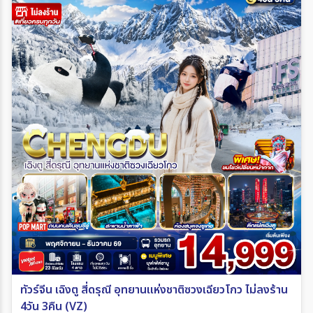
ทัวร์จีน เฉิงตู สี่ดรุณี อุทยานแห่งชาติซวงเฉียวโกว ไม่ลงร้าน
4วัน 3คืน (VZ)