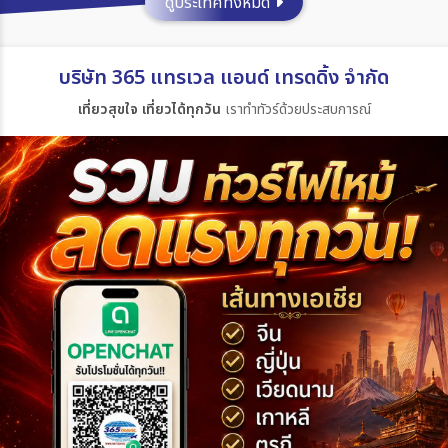
ดูประเทศทั้งหมด
ประเทศ
บริษัท 365 แทรเวล แอนด์ เทรดดิ้ง จำกัด
เที่ยวสุขใจ เที่ยวได้ทุกวัน
เราทำทัวร์ด้วยประสบการณ์
เมือง
สายการบิน
ตั้งแต่วันที่
ถึงวันที่
เฉพาะเดือน