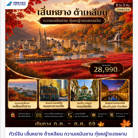
ทัวร์จีน เสิ่นหยาง ต้าเหลียน กวานเหมินซาน ทุ่งหญ้าแดงผาน