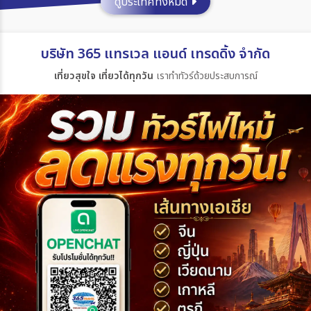
ดูประเทศทั้งหมด
ประเทศ
บริษัท 365 แทรเวล แอนด์ เทรดดิ้ง จำกัด
เที่ยวสุขใจ เที่ยวได้ทุกวัน
เราทำทัวร์ด้วยประสบการณ์
เมือง
สายการบิน
ตั้งแต่วันที่
ถึงวันที่
เฉพาะเดือน