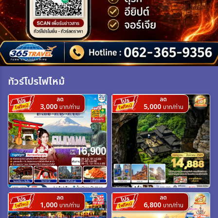
เฉพาะเทศกาล
ระหว่าง
ทัวร์โปรไฟไหม้
ค้นหา
ลด
ลด
3,000
5,000
บาท/ท่าน
บาท/ท่าน
ลด
ลด
1,000
6,800
บาท/ท่าน
บาท/ท่าน