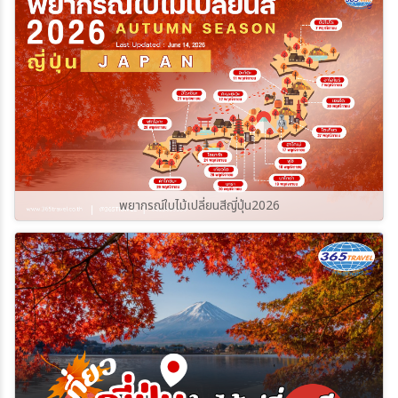
365Travel(ทัวร์365วัน)
พยากรณ์ใบไม้เปลี่ยนสีญี่ปุ่น2026