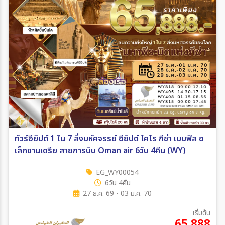
ทัวร์อียิปต์ 1 ใน 7 สิ่งมหัศจรรย์ อียิปต์ ไคโร กีซ่า เมมฟิส อ
เล็กซานเดรีย สายการบิน Oman air 6วัน 4คืน (WY)
EG_WY00054
6วัน 4คืน
27 ธ.ค. 69 - 03 ม.ค. 70
เริ่มต้น
65,888