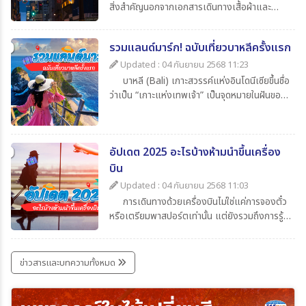
สิ่งสำคัญนอกจากเอกสารเดินทางเสื้อผ้าและ
ของใช้ส่วนตัวแล้ว สิ่งที่นักท่องเที่ยวไม่ควรมอง
ข้ามก็คือความรู้เกี่ยวกับเวลาในประเทศปลายทาง
รวมแลนด์มาร์ก! ฉบับเที่ยวบาหลีครั้งแรก
ว่าต่างจากประเทศไทยกี่ชั่วโมงเพื่อจะได้ปรับ
นาฬิกาให้ตรงตามไทม์โซน และยังช่วยให้สื่อสาร
Updated : 04 กันยายน 2568 11:23
ตรงกับเมืองไทยโดยในบทความนี้ได้รวบรวมข้อมูล
บาหลี (Bali) เกาะสวรรค์แห่งอินโดนีเซียขึ้นชื่อ
น่าสนใจเกี่ยวกับเวลาที่ไทยต่างจากประเทศอื่น มา
ว่าเป็น “เกาะแห่งเทพเจ้า” เป็นจุดหมายในฝันของ
ให้ทุกท่าน เช็กกันง่าย ๆ ก่อนเดินทาง
นักท่องเที่ยวทั่วโลก เพราะมีครบทั้งทะเล หาด
ทราย วัดโบราณ ภูเขาไฟ และธรรมชาติที่งดงาม
สุด ๆ สำหรับใครที่กำลังจะไปบาหลีครั้งแรกและยัง
อัปเดต 2025 อะไรบ้างห้ามนำขึ้นเครื่อง
ไม่รู้จะเริ่มที่ไหน วันนี้ 365Travel(ทัวร์365วัน) ได้
รวม แลนด์มาร์กห้ามพลาด มาให้แล้ว
บิน
Updated : 04 กันยายน 2568 11:03
การเดินทางด้วยเครื่องบินไม่ใช่แค่การจองตั๋ว
หรือเตรียมพาสปอร์ตเท่านั้น แต่ยังรวมถึงการรู้
ข้อกำหนดเกี่ยวกับสิ่งของที่อนุญาตและห้ามนำขึ้น
เครื่องด้วย เพราะการพกของต้องห้ามอาจเสี่ยง
ต่อการถูกยึด ปรับ หรือถูกปฏิเสธการเดินทางได้
ข่าวสารและบทความทั้งหมด
บทความนี้รวบรวมรายการ ล่าสุดปี 2025 มาให้ได้
เช็กกันก่อนเก็บกระเป๋าเที่ยว เพื่อให้การเดินทาง
ราบรื่นและปลอดภัยที่สุด ไปกับ