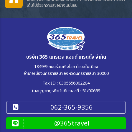
เต็มไปด้วยความสุขอย่างแน่นอน
บริษัท 365 แทรเวล แอนด์ เทรดดิ้ง จำกัด
1849/9 ถนนร่วมเริงไชย ตำบลในเมือง
อำเภอเมืองนครราชสีมา จังหวัดนครราชสีมา 30000
Tax ID : 0305556002204
ใบอนุญาตธุรกิจนำเที่ยวเลขที่ : 51/00659
062-365-9356
@365travel