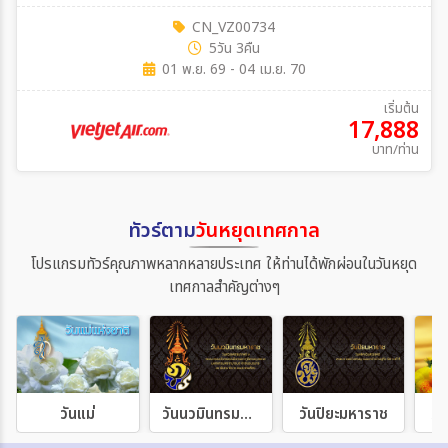
CN_VZ00734
5วัน 3คืน
01 พ.ย. 69 - 04 เม.ย. 70
เริ่มต้น
17,888
บาท/ท่าน
ทัวร์ตาม
วันหยุดเทศกาล
โปรแกรมทัวร์คุณภาพหลากหลายประเทศ ให้ท่านได้พักผ่อนในวันหยุด
เทศกาลสำคัญต่างๆ
วันแม่
วันนวมินทรมหาราช
วันปิยะมหาราช
วั