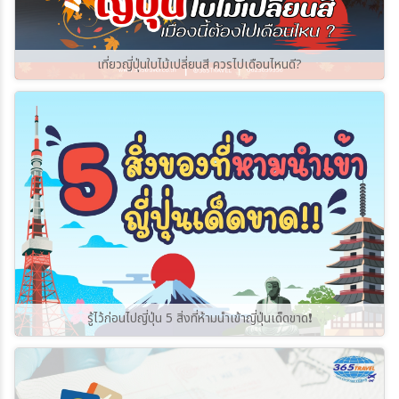
เที่ยวญี่ปุ่นใบไม้เปลี่ยนสี ควรไปเดือนไหนดี?
รู้ไว้ก่อนไปญี่ปุ่น 5 สิ่งที่ห้ามนำเข้าญี่ปุ่นเด็ดขาด❗️