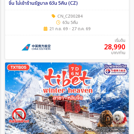
จิ่น ไม่เข้าร้านรัฐบาล 6วัน 5คืน (CZ)
CN_CZ00284
6วัน 5คืน
21 ก.ย. 69 - 27 ต.ค. 69
เริ่มต้น
28,990
บาท/ท่าน