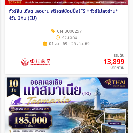
ทัวร์จีน เฉิงตู เล่อซาน ฟรีเดย์ช้อปปิ้งIFS *ทัวร์ไม่ลงร้าน*
4วัน 3คืน (EU)
CN_3U00257
4วัน 3คืน
01 ส.ค. 69 - 25 ส.ค. 69
เริ่มต้น
13,899
บาท/ท่าน