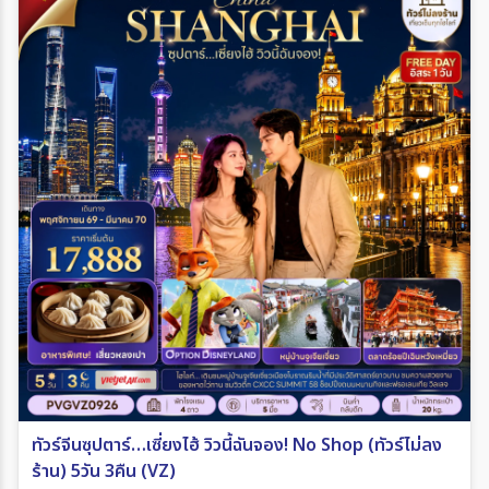
ทัวร์จีนซุปตาร์…เซี่ยงไฮ้ วิวนี้ฉันจอง! No Shop (ทัวร์ไม่ลง
ร้าน) 5วัน 3คืน (VZ)