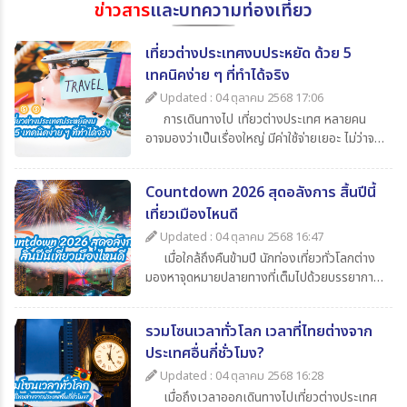
ข่าวสาร
และบทความท่องเที่ยว
เที่ยวต่างประเทศงบประหยัด ด้วย 5
เทคนิคง่าย ๆ ที่ทำได้จริง
Updated : 04 ตุลาคม 2568 17:06
การเดินทางไป เที่ยวต่างประเทศ หลายคน
อาจมองว่าเป็นเรื่องใหญ่ มีค่าใช้จ่ายเยอะ ไม่ว่าจะ
เป็นค่าตั๋วเครื่องบิน ค่าเดินทาง ค่ากิน ค่าช้อปปิ้ง
และค่าใช้จ่ายจิปาถะอื่น ๆ แต่หากเรารู้จักวางแผน
Countdown 2026 สุดอลังการ สิ้นปีนี้
ดี ๆ ก็สามารถไป เที่ยวต่างประเทศในราคาสบาย
เที่ยวเมืองไหนดี
กระเป๋า วันนี้ 365Travel(ทัวร์ 365 วัน) ขอนำ
เสนอ 5 เทคนิคเที่ยวต่างประเทศแบบประหยัด ที่
Updated : 04 ตุลาคม 2568 16:47
จะช่วยให้นักท่องเที่ยวทุกคนสามารถไปเปิด
เมื่อใกล้ถึงคืนข้ามปี นักท่องเที่ยวทั่วโลกต่าง
ประสบการณ์ใหม่ ๆ ได้อย่างคุ้มค่า
มองหาจุดหมายปลายทางที่เต็มไปด้วยบรรยากาศ
แห่งการเฉลิมฉลอง แสง สี เสียง พลุสุดตระการ
ตา หากคุณกำลังวางแผนไปเที่ยวสิ้นปีนี้
รวมโซนเวลาทั่วโลก เวลาที่ไทยต่างจาก
365Travel(ทัวร์365วัน) มี 4 ประเทศน่าไป เคา
ประเทศอื่นกี่ชั่วโมง?
นต์ดาวน์ 2026 ที่ไม่ควรพลาดมาแนะนำ
Updated : 04 ตุลาคม 2568 16:28
เมื่อถึงเวลาออกเดินทางไปเที่ยวต่างประเทศ