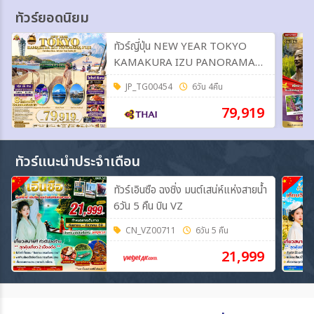
ทัวร์ยอดนิยม
ทัวร์ญี่ปุ่น NEW YEAR TOKYO
KAMAKURA IZU PANORAMA
FUJI 6วัน 4คืน (TG)
JP_TG00454
6วัน 4คืน
79,919
ทัวร์แนะนำประจำเดือน
ทัวร์เอินซือ ฉงชิ่ง มนต์เสน่ห์แห่งสายน้ำ
6วัน 5 คืน บิน VZ
CN_VZ00711
6วัน 5 คืน
21,999