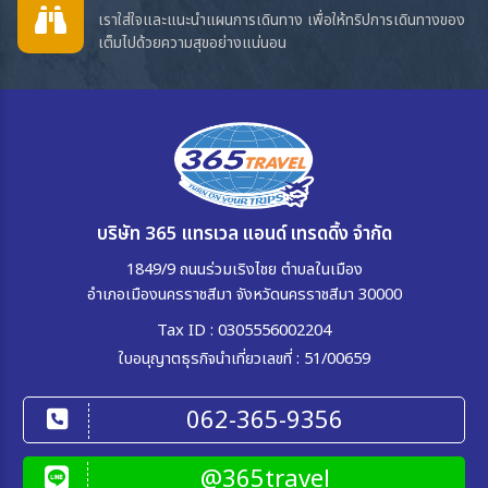
เราใส่ใจและแนะนำแผนการเดินทาง เพื่อให้ทริปการเดินทางของ
เต็มไปด้วยความสุขอย่างแน่นอน
บริษัท 365 แทรเวล แอนด์ เทรดดิ้ง จำกัด
1849/9 ถนนร่วมเริงไชย ตำบลในเมือง
อำเภอเมืองนครราชสีมา จังหวัดนครราชสีมา 30000
Tax ID : 0305556002204
ใบอนุญาตธุรกิจนำเที่ยวเลขที่ : 51/00659
062-365-9356
@365travel