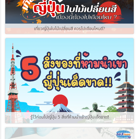
เที่ยวญี่ปุ่นใบไม้เปลี่ยนสี ควรไปเดือนไหนดี?
รู้ไว้ก่อนไปญี่ปุ่น 5 สิ่งที่ห้ามนำเข้าญี่ปุ่นเด็ดขาด❗️