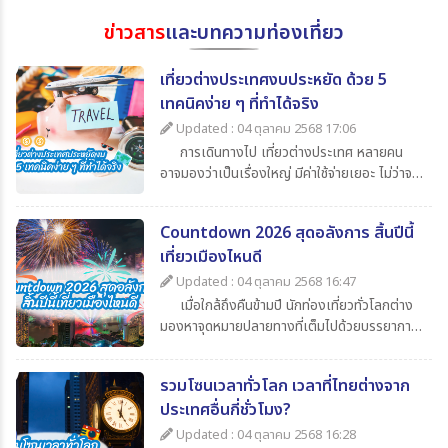
ข่าวสาร
และบทความท่องเที่ยว
เที่ยวต่างประเทศงบประหยัด ด้วย 5
เทคนิคง่าย ๆ ที่ทำได้จริง
Updated : 04 ตุลาคม 2568 17:06
การเดินทางไป เที่ยวต่างประเทศ หลายคน
อาจมองว่าเป็นเรื่องใหญ่ มีค่าใช้จ่ายเยอะ ไม่ว่าจะ
เป็นค่าตั๋วเครื่องบิน ค่าเดินทาง ค่ากิน ค่าช้อปปิ้ง
และค่าใช้จ่ายจิปาถะอื่น ๆ แต่หากเรารู้จักวางแผน
Countdown 2026 สุดอลังการ สิ้นปีนี้
ดี ๆ ก็สามารถไป เที่ยวต่างประเทศในราคาสบาย
เที่ยวเมืองไหนดี
กระเป๋า วันนี้ 365Travel(ทัวร์ 365 วัน) ขอนำ
เสนอ 5 เทคนิคเที่ยวต่างประเทศแบบประหยัด ที่
Updated : 04 ตุลาคม 2568 16:47
จะช่วยให้นักท่องเที่ยวทุกคนสามารถไปเปิด
เมื่อใกล้ถึงคืนข้ามปี นักท่องเที่ยวทั่วโลกต่าง
ประสบการณ์ใหม่ ๆ ได้อย่างคุ้มค่า
มองหาจุดหมายปลายทางที่เต็มไปด้วยบรรยากาศ
แห่งการเฉลิมฉลอง แสง สี เสียง พลุสุดตระการ
ตา หากคุณกำลังวางแผนไปเที่ยวสิ้นปีนี้
รวมโซนเวลาทั่วโลก เวลาที่ไทยต่างจาก
365Travel(ทัวร์365วัน) มี 4 ประเทศน่าไป เคา
ประเทศอื่นกี่ชั่วโมง?
นต์ดาวน์ 2026 ที่ไม่ควรพลาดมาแนะนำ
Updated : 04 ตุลาคม 2568 16:28