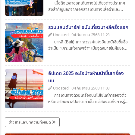
เมื่อถึงเวลาออกเดินทางไปเที่ยวต่างประเทศ
สิ่งสำคัญนอกจากเอกสารเดินทางเสื้อผ้าและ
ของใช้ส่วนตัวแล้ว สิ่งที่นักท่องเที่ยวไม่ควรมอง
ข้ามก็คือความรู้เกี่ยวกับเวลาในประเทศปลายทาง
รวมแลนด์มาร์ก! ฉบับเที่ยวบาหลีครั้งแรก
ว่าต่างจากประเทศไทยกี่ชั่วโมงเพื่อจะได้ปรับ
นาฬิกาให้ตรงตามไทม์โซน และยังช่วยให้สื่อสาร
Updated : 04 กันยายน 2568 11:23
ตรงกับเมืองไทยโดยในบทความนี้ได้รวบรวมข้อมูล
บาหลี (Bali) เกาะสวรรค์แห่งอินโดนีเซียขึ้นชื่อ
น่าสนใจเกี่ยวกับเวลาที่ไทยต่างจากประเทศอื่น มา
ว่าเป็น “เกาะแห่งเทพเจ้า” เป็นจุดหมายในฝันของ
ให้ทุกท่าน เช็กกันง่าย ๆ ก่อนเดินทาง
นักท่องเที่ยวทั่วโลก เพราะมีครบทั้งทะเล หาด
ทราย วัดโบราณ ภูเขาไฟ และธรรมชาติที่งดงาม
สุด ๆ สำหรับใครที่กำลังจะไปบาหลีครั้งแรกและยัง
อัปเดต 2025 อะไรบ้างห้ามนำขึ้นเครื่อง
ไม่รู้จะเริ่มที่ไหน วันนี้ 365Travel(ทัวร์365วัน) ได้
รวม แลนด์มาร์กห้ามพลาด มาให้แล้ว
บิน
Updated : 04 กันยายน 2568 11:03
การเดินทางด้วยเครื่องบินไม่ใช่แค่การจองตั๋ว
หรือเตรียมพาสปอร์ตเท่านั้น แต่ยังรวมถึงการรู้
ข้อกำหนดเกี่ยวกับสิ่งของที่อนุญาตและห้ามนำขึ้น
เครื่องด้วย เพราะการพกของต้องห้ามอาจเสี่ยง
ต่อการถูกยึด ปรับ หรือถูกปฏิเสธการเดินทางได้
ข่าวสารและบทความทั้งหมด
บทความนี้รวบรวมรายการ ล่าสุดปี 2025 มาให้ได้
เช็กกันก่อนเก็บกระเป๋าเที่ยว เพื่อให้การเดินทาง