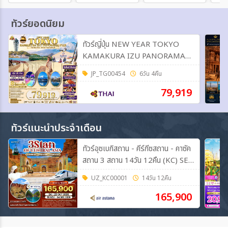
ทัวร์ยอดนิยม
ทัวร์ญี่ปุ่น NEW YEAR TOKYO
KAMAKURA IZU PANORAMA
FUJI 6วัน 4คืน (TG)
JP_TG00454
6วัน 4คืน
79,919
ทัวร์แนะนำประจำเดือน
ทัวร์อุซเบกิสถาน - คีร์กีซสถาน - คาซัค
สถาน 3 สถาน 14วัน 12คืน (KC) SEP
- OCT 26
UZ_KC00001
14วัน 12คืน
165,900