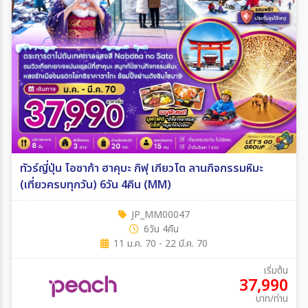
ทัวร์ญี่ปุ่น โอซาก้า ฮาคุบะ กิฟุ เกียวโต ลานกิจกรรมหิมะ
(เที่ยวครบทุกวัน) 6วัน 4คืน (MM)
JP_MM00047
6วัน 4คืน
11 ม.ค. 70 - 22 มี.ค. 70
เริ่มต้น
37,990
บาท/ท่าน