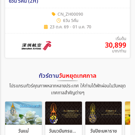
6วัน 5คืน (ZH)
CN_ZH00090
6วัน 5คืน
23 ต.ค. 69 - 01 ม.ค. 70
เริ่มต้น
30,899
บาท/ท่าน
ทัวร์ตาม
วันหยุดเทศกาล
โปรแกรมทัวร์คุณภาพหลากหลายประเทศ ให้ท่านได้พักผ่อนในวันหยุด
เทศกาลสำคัญต่างๆ
วันแม่
วันนวมินทรมหาราช
วันปิยะมหาราช
วั