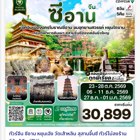
ทัวร์จีน ซีอาน หยุนเฉิง วัดเส้าหลิน สุสานจิ๋นซี ทัวร์ไม่ลงร้าน