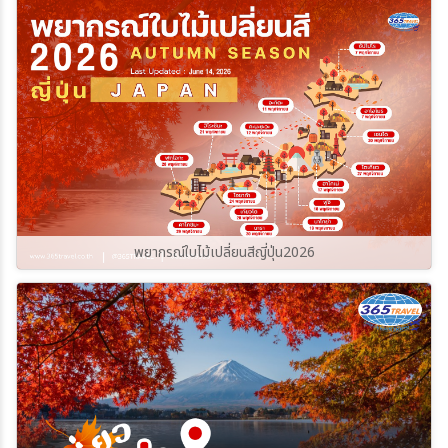
ราบรื่นและปลอดภัยที่สุด ไปกับ
365Travel(ทัวร์365วัน)
พยากรณ์ใบไม้เปลี่ยนสีญี่ปุ่น2026