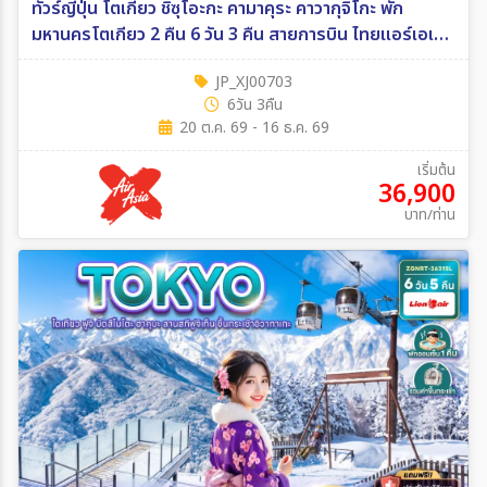
ทัวร์ญี่ปุ่น โตเกียว ชิซุโอะกะ คามาคุระ คาวากุจิโกะ พัก
มหานครโตเกียว 2 คืน 6 วัน 3 คืน สายการบิน ไทยแอร์เอเชีย
เอ็กซ์ 6วัน 3คืน (XJ)
JP_XJ00703
6วัน 3คืน
20 ต.ค. 69 - 16 ธ.ค. 69
เริ่มต้น
36,900
บาท/ท่าน