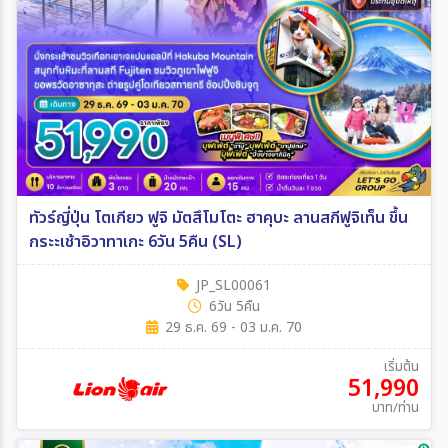
ทัวร์ญี่ปุ่น โตเกียว ฟูจิ มัตสึโมโตะ ฮาคุบะ ลานสกีฟูจิเท็น ขึ้น
กระะเช้าอิวาทาเกะ 6วัน 5คืน (SL)
JP_SL00061
6วัน 5คืน
29 ธ.ค. 69 - 03 ม.ค. 70
เริ่มต้น
51,990
บาท/ท่าน