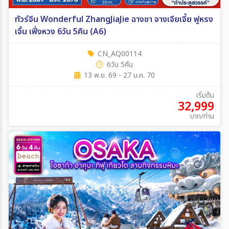
ทัวร์จีน Wonderful ZhangJiaJie ฉางซา จางเจียเจี้ย ฟูหรง
เจิ้น เฟิ่งหวง 6วัน 5คืน (A6)
CN_AQ00114
6วัน 5คืน
13 พ.ย. 69 - 27 ม.ค. 70
เริ่มต้น
32,999
บาท/ท่าน