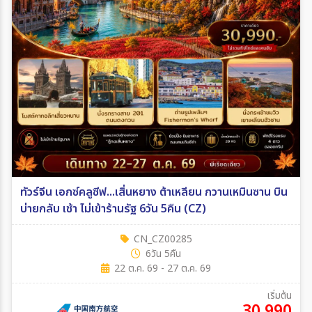
ทัวร์จีน เอกซ์คลูซีฟ...เสิ่นหยาง ต้าเหลียน กวานเหมินซาน บิน
บ่ายกลับ เช้า ไม่เข้าร้านรัฐ 6วัน 5คืน (CZ)
CN_CZ00285
6วัน 5คืน
22 ต.ค. 69 - 27 ต.ค. 69
เริ่มต้น
30,990