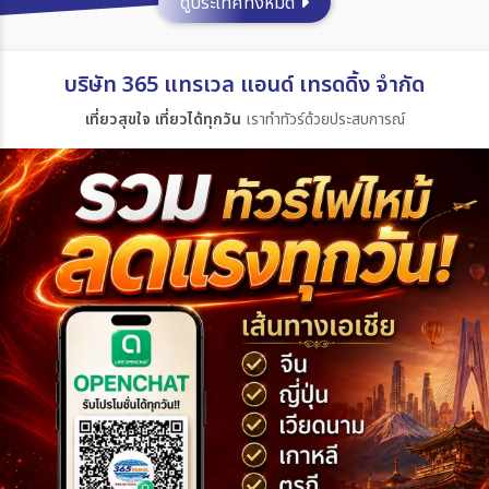
ดูประเทศทั้งหมด
ประเทศ
บริษัท 365 แทรเวล แอนด์ เทรดดิ้ง จำกัด
เที่ยวสุขใจ เที่ยวได้ทุกวัน
เราทำทัวร์ด้วยประสบการณ์
เมือง
สายการบิน
ตั้งแต่วันที่
ถึงวันที่
เฉพาะเดือน