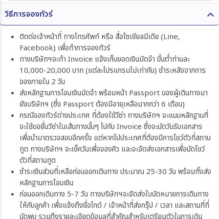
วิธีการจองทัวร์
ติดต่อเจ้าหน้าที่ ทางโทรศัพท์ หรือ สื่อโซเชียลมีเดีย (Line,
Facebook) เพื่อทำการจองทัวร์
ทางบริษัทฯจะทำ Invoice แจ้งเก็บยอดเงินมัดจำ ขั้นต่ำท่านละ
10,000-20,000 บาท (แต่ละโปรแกรมไม่เท่ากัน) ชำระหลังจากการ
จองภายใน 2 วัน
ส่งหลักฐานการโอนเงินมัดจำ พร้อมหน้า Passport ของผู้เดินทางมา
ยังบริษัทฯ (ซึ่ง Passport ต้องมีอายุเหลือมากกว่า 6 เดือน)
กรณีจองทัวร์ต่างประเทศ ที่ต้องใช้วีซ่า ทางบริษัทฯ จะแนบหลักฐานที่
จะใช้ขอยื่นวีซ่าในเส้นทางนั้นๆ ไปกับ Invoice ซึ่งจะนัดวันรับเอกสาร
เพื่อนำมาตรวจสอบอีกครั้ง แต่หากไปประเทศที่ต้องมีการโชว์ตัวที่สถาน
ทูต ทางบริษัทฯ จะเช็ควันเพื่อจองคิว และจะจัดส่งเอกสารเพื่อนัดโชว์
ตัวที่สถานทูต
ชำระเงินส่วนที่เหลือก่อนออกเดินทาง ประมาณ 25-30 วัน พร้อมทั้งส่ง
หลักฐานการโอนเงิน
ก่อนออกเดินทาง 5-7 วัน ทางบริษัทฯจะจัดส่งใบนัดหมายการเดินทาง
ให้กับลูกค้า เพื่อแจ้งถึงชื่อไกด์ / เจ้าหน้าที่ส่งกรุ๊ป / เวลา และสถานที่ที่
นัดพบ รวมถึงรายละเอียดข้อมูลที่สำคัญสำหรับเตรียมตัวในการเดิน