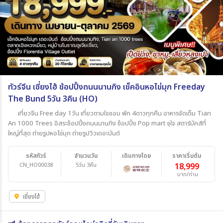
ทัวร์จีน เซี่ยงไฮ้ ช้อปปิ้งถนนนานกิง เช็คอินหอไข่มุก Freeday
The Bund 5วัน 3คืน (HO)
เที่ยวจีน Free day 1วัน เที่ยวตามใจชอบ พัก 4ดาวทุกคืน อาหารจัดเต็ม Tian
An 1000 Trees อิสระช้อปปิ้งถนนนานกิง ช้อปปิ้ง Pop mart จุใจ สตาร์บัคส์ที่
ใหญ่ที่สุด ถ่ายรูปหอไข่มุก ถ่ายรูปวิวเดอะบันด์
รหัสทัวร์
จำนวนวัน
เดินทางโดย
ราคาเริ่มต้น
CN_HO00038
5วัน 3คืน
18,999
บาท/ท่าน
เซี่ยงไฮ้