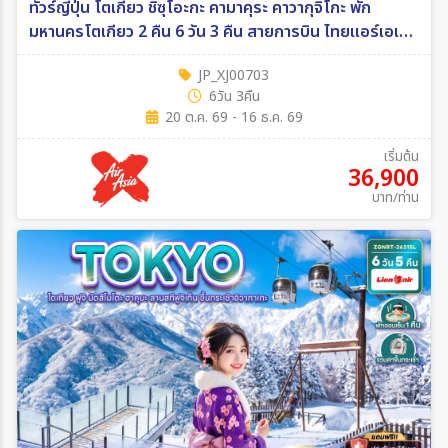
ทัวร์ญี่ปุ่น โตเกียว ชิซุโอะกะ คามาคุระ คาวากุจิโกะ พัก
มหานครโตเกียว 2 คืน 6 วัน 3 คืน สายการบิน ไทยแอร์เอเชีย
เอ็กซ์ 6วัน 3คืน (XJ)
JP_XJ00703
6วัน 3คืน
20 ต.ค. 69 - 16 ธ.ค. 69
เริ่มต้น
36,900
บาท/ท่าน