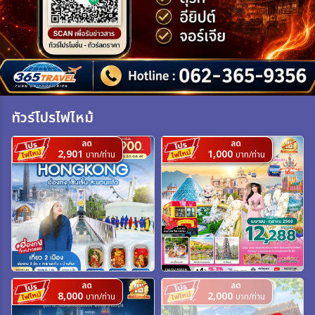
เฉพาะเทศกาล
ระหว่าง
ทัวร์โปรไฟไหม้
ค้นหา
ลด
ลด
2,901
1,000
บาท/ท่าน
บาท/ท่าน
ลด
ลด
8,000
2,000
บาท/ท่าน
บาท/ท่าน