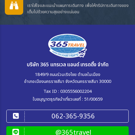
เราใส่ใจและแนะนำแผนการเดินทาง เพื่อให้ทริปการเดินทางของ
เต็มไปด้วยความสุขอย่างแน่นอน
บริษัท 365 แทรเวล แอนด์ เทรดดิ้ง จำกัด
1849/9 ถนนร่วมเริงไชย ตำบลในเมือง
อำเภอเมืองนครราชสีมา จังหวัดนครราชสีมา 30000
Tax ID : 0305556002204
ใบอนุญาตธุรกิจนำเที่ยวเลขที่ : 51/00659
062-365-9356
@365travel