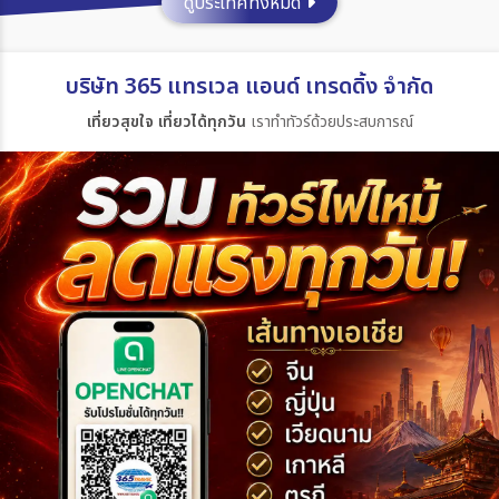
ดูประเทศทั้งหมด
ประเทศ
บริษัท 365 แทรเวล แอนด์ เทรดดิ้ง จำกัด
เที่ยวสุขใจ เที่ยวได้ทุกวัน
เราทำทัวร์ด้วยประสบการณ์
เมือง
สายการบิน
ตั้งแต่วันที่
ถึงวันที่
เฉพาะเดือน