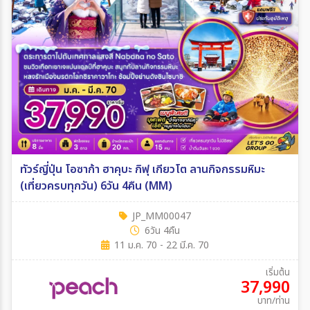
ทัวร์ญี่ปุ่น โอซาก้า ฮาคุบะ กิฟุ เกียวโต ลานกิจกรรมหิมะ
(เที่ยวครบทุกวัน) 6วัน 4คืน (MM)
JP_MM00047
6วัน 4คืน
11 ม.ค. 70 - 22 มี.ค. 70
เริ่มต้น
37,990
บาท/ท่าน