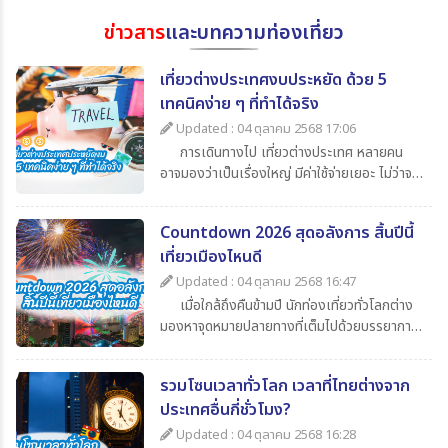
ข่าวสาร
และบทความท่องเที่ยว
เที่ยวต่างประเทศงบประหยัด ด้วย 5
เทคนิคง่าย ๆ ที่ทำได้จริง
Updated : 04 ตุลาคม 2568 17:06
การเดินทางไป เที่ยวต่างประเทศ หลายคน
อาจมองว่าเป็นเรื่องใหญ่ มีค่าใช้จ่ายเยอะ ไม่ว่าจะ
เป็นค่าตั๋วเครื่องบิน ค่าเดินทาง ค่ากิน ค่าช้อปปิ้ง
และค่าใช้จ่ายจิปาถะอื่น ๆ แต่หากเรารู้จักวางแผน
Countdown 2026 สุดอลังการ สิ้นปีนี้
ดี ๆ ก็สามารถไป เที่ยวต่างประเทศในราคาสบาย
เที่ยวเมืองไหนดี
กระเป๋า วันนี้ 365Travel(ทัวร์ 365 วัน) ขอนำ
เสนอ 5 เทคนิคเที่ยวต่างประเทศแบบประหยัด ที่
Updated : 04 ตุลาคม 2568 16:47
จะช่วยให้นักท่องเที่ยวทุกคนสามารถไปเปิด
เมื่อใกล้ถึงคืนข้ามปี นักท่องเที่ยวทั่วโลกต่าง
ประสบการณ์ใหม่ ๆ ได้อย่างคุ้มค่า
มองหาจุดหมายปลายทางที่เต็มไปด้วยบรรยากาศ
แห่งการเฉลิมฉลอง แสง สี เสียง พลุสุดตระการ
ตา หากคุณกำลังวางแผนไปเที่ยวสิ้นปีนี้
รวมโซนเวลาทั่วโลก เวลาที่ไทยต่างจาก
365Travel(ทัวร์365วัน) มี 4 ประเทศน่าไป เคา
ประเทศอื่นกี่ชั่วโมง?
นต์ดาวน์ 2026 ที่ไม่ควรพลาดมาแนะนำ
Updated : 04 ตุลาคม 2568 16:28