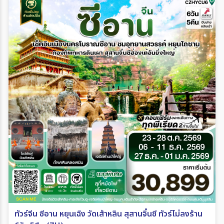
ทัวร์จีน ซีอาน หยุนเฉิง วัดเส้าหลิน สุสานจิ๋นซี ทัวร์ไม่ลงร้าน