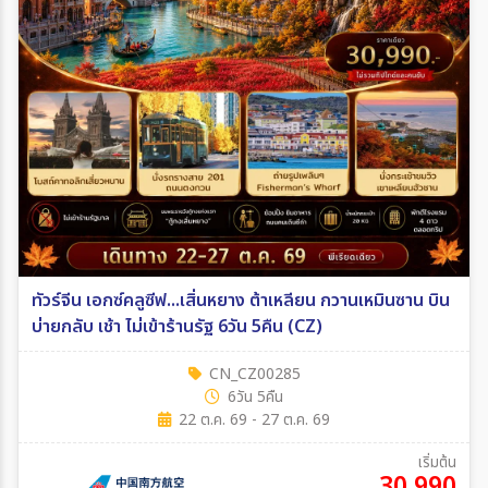
ทัวร์จีน เอกซ์คลูซีฟ...เสิ่นหยาง ต้าเหลียน กวานเหมินซาน บิน
บ่ายกลับ เช้า ไม่เข้าร้านรัฐ 6วัน 5คืน (CZ)
CN_CZ00285
6วัน 5คืน
22 ต.ค. 69 - 27 ต.ค. 69
เริ่มต้น
30,990