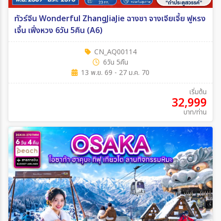
ทัวร์จีน Wonderful ZhangJiaJie ฉางซา จางเจียเจี้ย ฟูหรง
เจิ้น เฟิ่งหวง 6วัน 5คืน (A6)
CN_AQ00114
6วัน 5คืน
13 พ.ย. 69 - 27 ม.ค. 70
เริ่มต้น
32,999
บาท/ท่าน