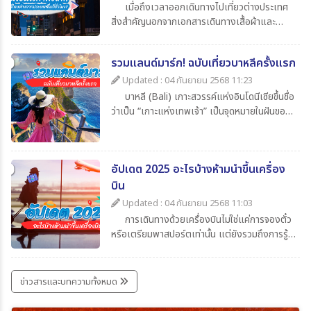
เมื่อถึงเวลาออกเดินทางไปเที่ยวต่างประเทศ
สิ่งสำคัญนอกจากเอกสารเดินทางเสื้อผ้าและ
ของใช้ส่วนตัวแล้ว สิ่งที่นักท่องเที่ยวไม่ควรมอง
ข้ามก็คือความรู้เกี่ยวกับเวลาในประเทศปลายทาง
รวมแลนด์มาร์ก! ฉบับเที่ยวบาหลีครั้งแรก
ว่าต่างจากประเทศไทยกี่ชั่วโมงเพื่อจะได้ปรับ
นาฬิกาให้ตรงตามไทม์โซน และยังช่วยให้สื่อสาร
Updated : 04 กันยายน 2568 11:23
ตรงกับเมืองไทยโดยในบทความนี้ได้รวบรวมข้อมูล
บาหลี (Bali) เกาะสวรรค์แห่งอินโดนีเซียขึ้นชื่อ
น่าสนใจเกี่ยวกับเวลาที่ไทยต่างจากประเทศอื่น มา
ว่าเป็น “เกาะแห่งเทพเจ้า” เป็นจุดหมายในฝันของ
ให้ทุกท่าน เช็กกันง่าย ๆ ก่อนเดินทาง
นักท่องเที่ยวทั่วโลก เพราะมีครบทั้งทะเล หาด
ทราย วัดโบราณ ภูเขาไฟ และธรรมชาติที่งดงาม
สุด ๆ สำหรับใครที่กำลังจะไปบาหลีครั้งแรกและยัง
อัปเดต 2025 อะไรบ้างห้ามนำขึ้นเครื่อง
ไม่รู้จะเริ่มที่ไหน วันนี้ 365Travel(ทัวร์365วัน) ได้
รวม แลนด์มาร์กห้ามพลาด มาให้แล้ว
บิน
Updated : 04 กันยายน 2568 11:03
การเดินทางด้วยเครื่องบินไม่ใช่แค่การจองตั๋ว
หรือเตรียมพาสปอร์ตเท่านั้น แต่ยังรวมถึงการรู้
ข้อกำหนดเกี่ยวกับสิ่งของที่อนุญาตและห้ามนำขึ้น
เครื่องด้วย เพราะการพกของต้องห้ามอาจเสี่ยง
ต่อการถูกยึด ปรับ หรือถูกปฏิเสธการเดินทางได้
ข่าวสารและบทความทั้งหมด
บทความนี้รวบรวมรายการ ล่าสุดปี 2025 มาให้ได้
เช็กกันก่อนเก็บกระเป๋าเที่ยว เพื่อให้การเดินทาง