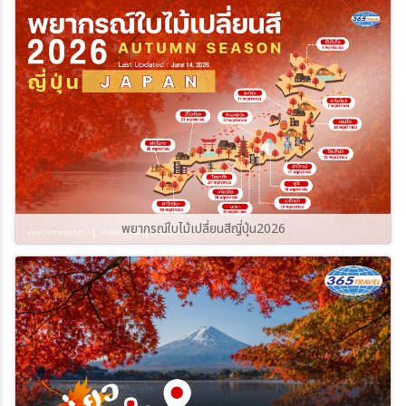
ราบรื่นและปลอดภัยที่สุด ไปกับ
365Travel(ทัวร์365วัน)
พยากรณ์ใบไม้เปลี่ยนสีญี่ปุ่น2026