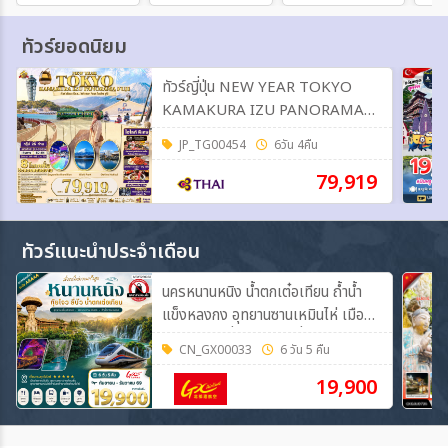
ทัวร์ยอดนิยม
ทัวร์ญี่ปุ่น NEW YEAR TOKYO
KAMAKURA IZU PANORAMA
FUJI 6วัน 4คืน (TG)
JP_TG00454
6วัน 4คืน
79,919
ทัวร์แนะนำประจำเดือน
นครหนานหนิง น้ำตกเต๋อเทียน ถ้ำน้ำ
แข็งหลงกง อุทยานซานเหมินไห่ เมืองลี่
ปัว อุทยานเสี่ยวฉือโข่ง เที่ยวแบบเต็มสุข
CN_GX00033
6 วัน 5 คืน
ไม่เข้าร้านรัฐบาล 6วัน 5คืน (GX)
19,900