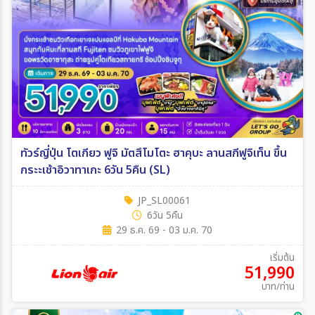
ทัวร์ญี่ปุ่น โตเกียว ฟูจิ มัตสึโมโตะ ฮาคุบะ ลานสกีฟูจิเท็น ขึ้น
กระะเช้าอิวาทาเกะ 6วัน 5คืน (SL)
JP_SL00061
6วัน 5คืน
29 ธ.ค. 69 - 03 ม.ค. 70
เริ่มต้น
51,990
บาท/ท่าน