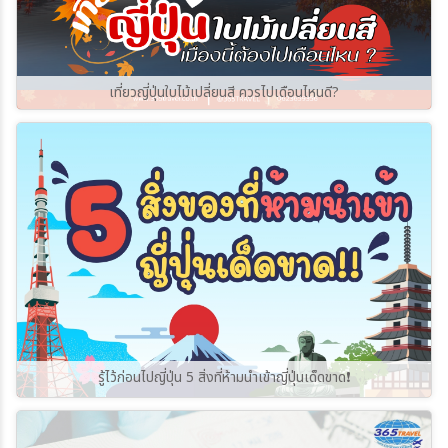
เที่ยวญี่ปุ่นใบไม้เปลี่ยนสี ควรไปเดือนไหนดี?
รู้ไว้ก่อนไปญี่ปุ่น 5 สิ่งที่ห้ามนำเข้าญี่ปุ่นเด็ดขาด❗️