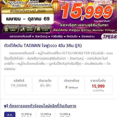
ทัวร์ไต้หวัน TAIWAN ใจฟูวววว 4วัน 3คืน (JX)
ตลาดกลางคืนจงลี่ – หมู่บ้านปีศาจซีโถว XITOU MONSTER VILLAGE– ถนน
ช้อปปิ้งอีต๋าเช่า – ล่องเรือทะเลสาบสุริยันจันทรา – วัดเหวินหวู่ – ตลาดไถจง ไนท์
มาร์เก็ต – หมู่บ้านโบราณจิ่วเฟิ่น – บูราโนไต้หวัน(ท่าเรือสีรุ้ง) – ย่านซีเหมินติง – วัด
หลงซาน
รหัสทัวร์
จำนวนวัน
เดินทางโดย
ราคาเริ่มต้น
TW_JX00045
4วัน 3คืน
15,999
บาท/ท่าน
ต้องการจองทัวร์ออนไลน์คลิกที่วันเดินทาง
15,999
15,999
15,999
ส.ค.
฿
฿
฿