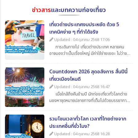
ข่าวสาร
และบทความท่องเที่ยว
เที่ยวต่างประเทศงบประหยัด ด้วย 5
เทคนิคง่าย ๆ ที่ทำได้จริง
Updated : 04 ตุลาคม 2568 17:06
การเดินทางไป เที่ยวต่างประเทศ หลายคน
อาจมองว่าเป็นเรื่องใหญ่ มีค่าใช้จ่ายเยอะ ไม่ว่าจะ
เป็นค่าตั๋วเครื่องบิน ค่าเดินทาง ค่ากิน ค่าช้อปปิ้ง
และค่าใช้จ่ายจิปาถะอื่น ๆ แต่หากเรารู้จักวางแผน
Countdown 2026 สุดอลังการ สิ้นปีนี้
ดี ๆ ก็สามารถไป เที่ยวต่างประเทศในราคาสบาย
เที่ยวเมืองไหนดี
กระเป๋า วันนี้ 365Travel(ทัวร์ 365 วัน) ขอนำ
เสนอ 5 เทคนิคเที่ยวต่างประเทศแบบประหยัด ที่
Updated : 04 ตุลาคม 2568 16:47
จะช่วยให้นักท่องเที่ยวทุกคนสามารถไปเปิด
เมื่อใกล้ถึงคืนข้ามปี นักท่องเที่ยวทั่วโลกต่าง
ประสบการณ์ใหม่ ๆ ได้อย่างคุ้มค่า
มองหาจุดหมายปลายทางที่เต็มไปด้วยบรรยากาศ
แห่งการเฉลิมฉลอง แสง สี เสียง พลุสุดตระการ
ตา หากคุณกำลังวางแผนไปเที่ยวสิ้นปีนี้
รวมโซนเวลาทั่วโลก เวลาที่ไทยต่างจาก
365Travel(ทัวร์365วัน) มี 4 ประเทศน่าไป เคา
ประเทศอื่นกี่ชั่วโมง?
นต์ดาวน์ 2026 ที่ไม่ควรพลาดมาแนะนำ
Updated : 04 ตุลาคม 2568 16:28