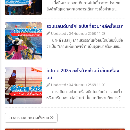
เมื่อถึงเวลาออกเดินทางไปเที่ยวต่างประเทศ
สิ่งสำคัญนอกจากเอกสารเดินทางเสื้อผ้าและ
ของใช้ส่วนตัวแล้ว สิ่งที่นักท่องเที่ยวไม่ควรมอง
ข้ามก็คือความรู้เกี่ยวกับเวลาในประเทศปลายทาง
รวมแลนด์มาร์ก! ฉบับเที่ยวบาหลีครั้งแรก
ว่าต่างจากประเทศไทยกี่ชั่วโมงเพื่อจะได้ปรับ
นาฬิกาให้ตรงตามไทม์โซน และยังช่วยให้สื่อสาร
Updated : 04 กันยายน 2568 11:23
ตรงกับเมืองไทยโดยในบทความนี้ได้รวบรวมข้อมูล
บาหลี (Bali) เกาะสวรรค์แห่งอินโดนีเซียขึ้นชื่อ
น่าสนใจเกี่ยวกับเวลาที่ไทยต่างจากประเทศอื่น มา
ว่าเป็น “เกาะแห่งเทพเจ้า” เป็นจุดหมายในฝันของ
ให้ทุกท่าน เช็กกันง่าย ๆ ก่อนเดินทาง
นักท่องเที่ยวทั่วโลก เพราะมีครบทั้งทะเล หาด
ทราย วัดโบราณ ภูเขาไฟ และธรรมชาติที่งดงาม
สุด ๆ สำหรับใครที่กำลังจะไปบาหลีครั้งแรกและยัง
อัปเดต 2025 อะไรบ้างห้ามนำขึ้นเครื่อง
ไม่รู้จะเริ่มที่ไหน วันนี้ 365Travel(ทัวร์365วัน) ได้
รวม แลนด์มาร์กห้ามพลาด มาให้แล้ว
บิน
Updated : 04 กันยายน 2568 11:03
การเดินทางด้วยเครื่องบินไม่ใช่แค่การจองตั๋ว
หรือเตรียมพาสปอร์ตเท่านั้น แต่ยังรวมถึงการรู้
ข้อกำหนดเกี่ยวกับสิ่งของที่อนุญาตและห้ามนำขึ้น
เครื่องด้วย เพราะการพกของต้องห้ามอาจเสี่ยง
ต่อการถูกยึด ปรับ หรือถูกปฏิเสธการเดินทางได้
ข่าวสารและบทความทั้งหมด
บทความนี้รวบรวมรายการ ล่าสุดปี 2025 มาให้ได้
เช็กกันก่อนเก็บกระเป๋าเที่ยว เพื่อให้การเดินทาง