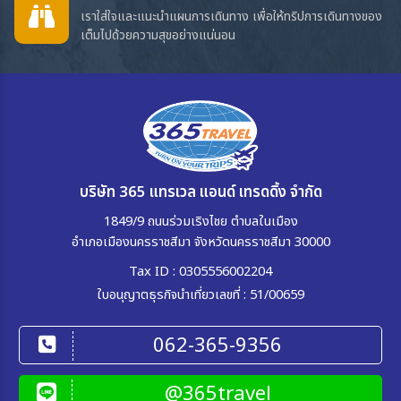
เราใส่ใจและแนะนำแผนการเดินทาง เพื่อให้ทริปการเดินทางของ
เต็มไปด้วยความสุขอย่างแน่นอน
บริษัท 365 แทรเวล แอนด์ เทรดดิ้ง จำกัด
1849/9 ถนนร่วมเริงไชย ตำบลในเมือง
อำเภอเมืองนครราชสีมา จังหวัดนครราชสีมา 30000
Tax ID : 0305556002204
ใบอนุญาตธุรกิจนำเที่ยวเลขที่ : 51/00659
062-365-9356
@365travel