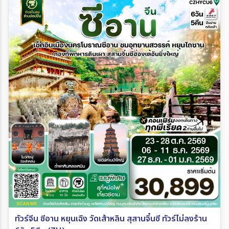
ทัวร์จีน ซีอาน หยุนเฉิง วัดเส้าหลิน สุสานจิ๋นซี ทัวร์ไม่ลงร้าน