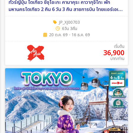
ทัวร์ญี่ปุ่น โตเกียว ชิซุโอะกะ คามาคุระ คาวากุจิโกะ พัก
มหานครโตเกียว 2 คืน 6 วัน 3 คืน สายการบิน ไทยแอร์เอเชีย
เอ็กซ์ 6วัน 3คืน (XJ)
JP_XJ00703
6วัน 3คืน
20 ต.ค. 69 - 16 ธ.ค. 69
เริ่มต้น
36,900
บาท/ท่าน