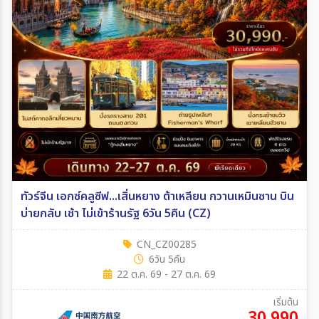
ทัวร์จีน เอกซ์คลูซีฟ...เสิ่นหยาง ต้าเหลียน กวานเหมินซาน บิน
บ่ายกลับ เช้า ไม่เข้าร้านรัฐ 6วัน 5คืน (CZ)
CN_CZ00285
6วัน 5คืน
22 ต.ค. 69 - 27 ต.ค. 69
เริ่มต้น
30,990