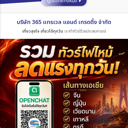
ดูประเทศทั้งหมด
ประเทศ
บริษัท 365 แทรเวล แอนด์ เทรดดิ้ง จำกัด
เที่ยวสุขใจ เที่ยวได้ทุกวัน
เราทำทัวร์ด้วยประสบการณ์
เมือง
สายการบิน
ตั้งแต่วันที่
ถึงวันที่
เฉพาะเดือน