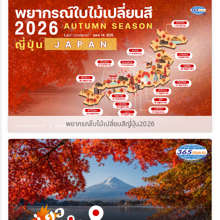
ราบรื่นและปลอดภัยที่สุด ไปกับ
365Travel(ทัวร์365วัน)
พยากรณ์ใบไม้เปลี่ยนสีญี่ปุ่น2026