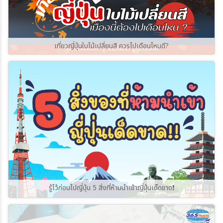
เที่ยวญี่ปุ่นใบไม้เปลี่ยนสี ควรไปเดือนไหนดี?
รู้ไว้ก่อนไปญี่ปุ่น 5 สิ่งที่ห้ามนำเข้าญี่ปุ่นเด็ดขาด❗️