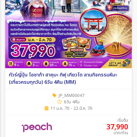
ทัวร์ญี่ปุ่น โอซาก้า ฮาคุบะ กิฟุ เกียวโต ลานกิจกรรมหิมะ
(เที่ยวครบทุกวัน) 6วัน 4คืน (MM)
JP_MM00047
6วัน 4คืน
11 ม.ค. 70 - 22 มี.ค. 70
เริ่มต้น
37,990
บาท/ท่าน