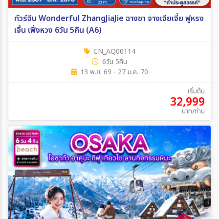
ทัวร์จีน Wonderful ZhangJiaJie ฉางซา จางเจียเจี้ย ฟูหรง
เจิ้น เฟิ่งหวง 6วัน 5คืน (A6)
CN_AQ00114
6วัน 5คืน
13 พ.ย. 69 - 27 ม.ค. 70
เริ่มต้น
32,999
บาท/ท่าน