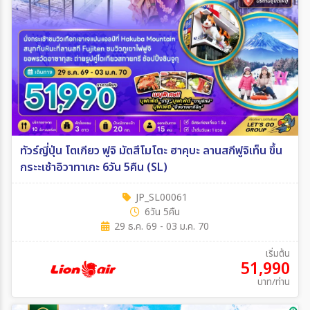
ทัวร์ญี่ปุ่น โตเกียว ฟูจิ มัตสึโมโตะ ฮาคุบะ ลานสกีฟูจิเท็น ขึ้น
กระะเช้าอิวาทาเกะ 6วัน 5คืน (SL)
JP_SL00061
6วัน 5คืน
29 ธ.ค. 69 - 03 ม.ค. 70
เริ่มต้น
51,990
บาท/ท่าน