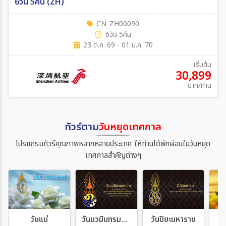
6วัน 5คืน (ZH)
CN_ZH00090
6วัน 5คืน
23 ต.ค. 69 - 01 ม.ค. 70
เริ่มต้น
30,899
บาท/ท่าน
ทัวร์ตาม
วันหยุดเทศกาล
โปรแกรมทัวร์คุณภาพหลากหลายประเทศ ให้ท่านได้พักผ่อนในวันหยุด
เทศกาลสำคัญต่างๆ
วันแม่
วันนวมินทรมหาราช
วันปิยะมหาราช
วั