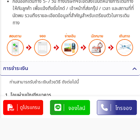
ก่อนออกเดินทาง 5-7 วัน ทางบริษัทฯจะจัดส่งใบนัดหมายการเดินทาง
ให้กับลูกค้า เพื่อแจ้งถึงชื่อไกด์ / เจ้าหน้าที่ส่งกรุ๊ป / เวลา และสถานที่ที่
นัดพบ รวมถึงรายละเอียดข้อมูลที่สำคัญสำหรับเตรียมตัวในการเดิน
ทาง
การชำระเงิน
ท่านสามารถรับชำระเงินด้วยวิธี ดังต่อไปนี้
1. โอนผ่านบัญชีธนาคาร
ดูโปรแกรม
จองไลน์
โทรจอง
บริษัท 365 แทรเวล แอนด์ เทรดดิ้ง จำกัด
303-110264-7
บัญชีกระแสรายวัน
มิตรภาพ
การโอนเงินผ่านบัญชีธนาคาร