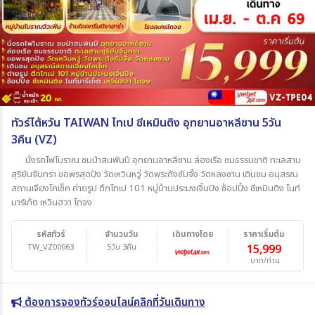
ทัวร์ไต้หวัน TAIWAN ไทเป ซีเหมินติง อุทยานอาหลีซาน 5วัน
3คืน (VZ)
นั่งรถไฟโบราณ ชมป่าสนพันปี อุทยานอาหลีซาน ล่องเรือ ชมธรรมชาติ ทะเลสาบ
สุริยันจันทรา ขอพรสุดปัง วัดเหวินหวู่ วัดพระถังซัมจั๋ง วัดหลงซาน เดินชม อนุสรณ
สถานเจียงไคเช็ค ถ่ายรูป ตึกไทเป 101 หมู่บ้านประมงเจิ้นปิง ช้อปปิ้ง ซีเหมินติง ไนท์
มาร์เก้ต เหวินฮวา ไถจง
รหัสทัวร์
จำนวนวัน
เดินทางโดย
ราคาเริ่มต้น
TW_VZ00063
5วัน 3คืน
15,999
บาท/ท่าน
ต้องการจองทัวร์ออนไลน์คลิกที่วันเดินทาง