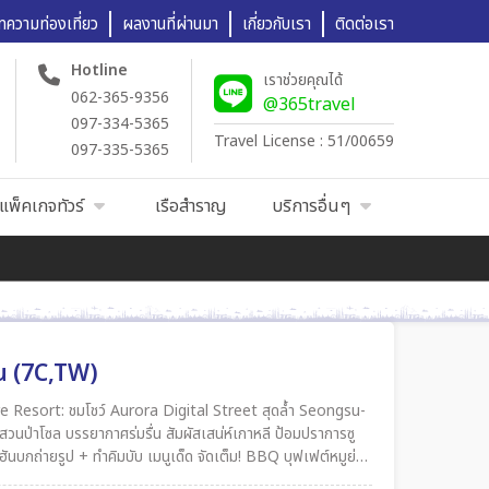
ทความท่องเที่ยว
ผลงานที่ผ่านมา
เกี่ยวกับเรา
ติดต่อเรา
Hotline
เราช่วยคุณได้
062-365-9356
@365travel
097-334-5365
Travel License : 51/00659
097-335-5365
แพ็คเกจทัวร์
เรือสำราญ
บริการอื่นๆ
ืน (7C,TW)
re Resort: ชมโชว์ Aurora Digital Street สุดล้ำ Seongsu-
่น สัมผัสเสน่ห์เกาหลี ป้อมปราการซู
ตุ๋นซีอิ๊วรสต้นตำรับ ช้อปปิ้งจุใจ ย่านฮงแด (วัยรุ่น) + เมียงดอง