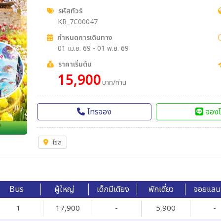
รหัสทัวร์
KR_7C00047
กำหนดการเดินทาง
01 เม.ย. 69 - 01 พ.ย. 69
ราคาเริ่มต้น
15,900
บาท/ท่าน
โทรจอง
จองไ
โซล
Bus
ผู้ใหญ่
เด็กมีเตียง
พักเดี่ยว
จอยแลน
1
17,900
-
5,900
-