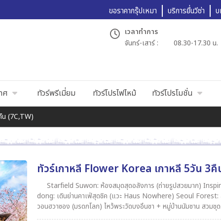
ขอราคากรุ๊ปเหมา
บริการยื่นวีซ่า
บ
เวลาทำการ
จันทร์-เสาร์ :
08.30-17.30 น.
เทศ
ทัวร์พรีเมี่ยม
ทัวร์โปรไฟไหม้
ทัวร์โปรโมชั่น
3คืน (7C,TW)
ทัวร์เกาหลี Flower Korea เกาหลี 5วัน 3ค
Starfield Suwon: ห้องสมุดสุดอลังการ (ถ่ายรูปสวยมาก) Inspi
dong: เดินย่านคาเฟ่สุดชิค (แวะ Haus Nowhere) Seoul Forest: สวนป่าโซล บรรยากาศร่มรื
วอนฮวาซอง (มรดกโลก) ไหว้พระวัดบงอึนซา + หมู่บ้านนัมซาน สวมชุดฮันบกถ่ายรูป + ทำคิมบับ เมนูเด็ด จัดเต็ม! BBQ บุฟเฟต์หมูย่าง
เกาหลี (เติมไม่อั้น) จิมดัก ไก่