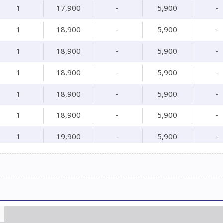
1
17,900
-
5,900
-
1
18,900
-
5,900
-
1
18,900
-
5,900
-
1
18,900
-
5,900
-
1
18,900
-
5,900
-
1
18,900
-
5,900
-
1
19,900
-
5,900
-
1
18,900
-
5,900
-
1
19,900
-
5,900
-
1
19,900
-
5,900
-
1
18,900
-
5,900
-