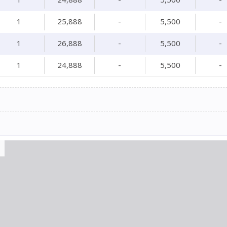
1
24,888
-
5,500
-
1
25,888
-
5,500
-
1
26,888
-
5,500
-
1
24,888
-
5,500
-