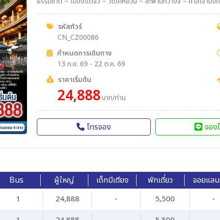
ธรรมชาติ – เมืองแต้จิ๋ว – วัดไคหยวน – สะพานกว่างจี้ – ศาลเจ้ามังกรเขียว – เมนูพิเศษ! สุกี้ซีฟู้ด, อาหารแต้จิ๋ว 18 อย่าง, ห่านพะโล้
หัวสิงโตต้นตำรับซัวเถา
รหัสทัวร์
CN_CZ00086
กำหนดการเดินทาง
13 ก.ย. 69 - 22 ต.ค. 69
ราคาเริ่มต้น
24,888
บาท/ท่าน
โทรจอง
จองไ
Bus
ผู้ใหญ่
เด็กมีเตียง
พักเดี่ยว
จอยแลน
1
24,888
-
5,500
-