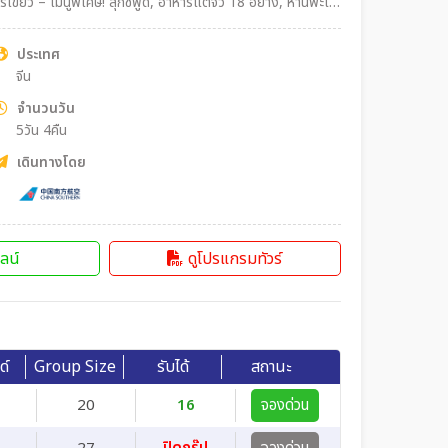
ประเทศ
จีน
จำนวนวัน
5วัน 4คืน
เดินทางโดย
ลน์
ดูโปรแกรมทัวร์
ด์
Group Size
รับได้
สถานะ
20
16
จองด่วน