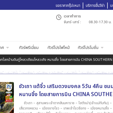
ขอราคากรุ๊ปเหมา
บริการยื่นวีซ่า
บ
เวลาทำการ
จันทร์-เสาร์ :
08.30-17.30 น.
เทศ
ทัวร์พรีเมี่ยม
ทัวร์โปรไฟไหม้
ทัวร์โปรโมชั่น
มมรดกโลกบ้านดินถู่โหลวเถียนโหลวเคิง หนานจิ้ง โดยสายการบิน CHINA SOUTHERN
ซัวเถา แต้จิ๋ว เสริมดวงมงคล 5วัน 4คืน ช
หนานจิ้ง โดยสายการบิน CHINA SOUTHE
ซัวเถา – สุสานพระเจ้าตากสินมหาราช – ไฮตังม่า(เจ้าแม่ทับทิม) – เฮียงบูซัว(เจ้าพ่อเสือ) – ไต่ฮงกง (ปอเต๊กตึ๊ง) – ถนนโบราณ
เสี่ยวกงหยวน – เมืองจางโจว – เทพเจ้าโจวจือกง – เมืองหนานจิ้ง – บ้านดินถู่โหลวเถียนหลัวเคิง – อาบน้ำแร่ แช่สปา จากน้ำแร่