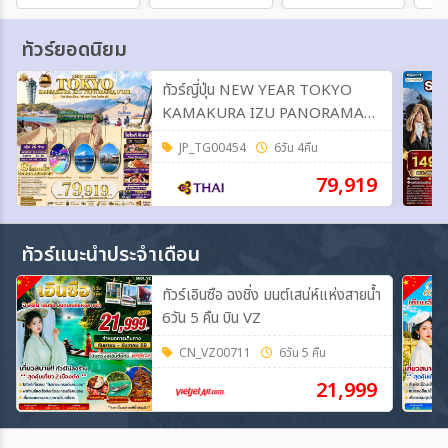
ทัวร์ยอดนิยม
ทัวร์ญี่ปุ่น NEW YEAR TOKYO
KAMAKURA IZU PANORAMA
FUJI 6วัน 4คืน (TG)
JP_TG00454
6วัน 4คืน
79,919
ทัวร์แนะนำประจำเดือน
ทัวร์เอินซือ ฉงชิ่ง มนต์เสน่ห์แห่งสายน้ำ
6วัน 5 คืน บิน VZ
CN_VZ00711
6วัน 5 คืน
21,999