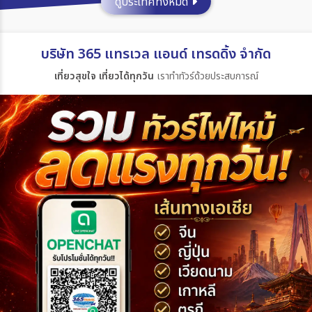
ดูประเทศทั้งหมด
ประเทศ
บริษัท 365 แทรเวล แอนด์ เทรดดิ้ง จำกัด
เที่ยวสุขใจ เที่ยวได้ทุกวัน
เราทำทัวร์ด้วยประสบการณ์
เมือง
สายการบิน
ตั้งแต่วันที่
ถึงวันที่
เฉพาะเดือน