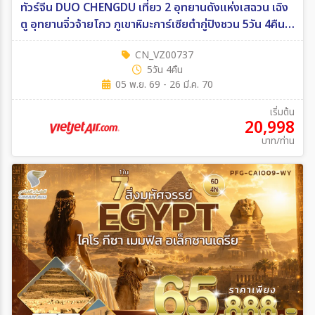
ทัวร์จีน DUO CHENGDU เที่ยว 2 อุทยานดังแห่งเสฉวน เฉิง
ตู อุทยานจิ่วจ้ายโกว ภูเขาหิมะการ์เซียต๋ากู่ปิงชวน 5วัน 4คืน
(VZ)
CN_VZ00737
5วัน 4คืน
05 พ.ย. 69 - 26 มี.ค. 70
เริ่มต้น
20,998
บาท/ท่าน