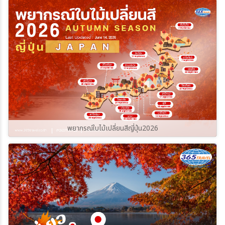
ราบรื่นและปลอดภัยที่สุด ไปกับ
365Travel(ทัวร์365วัน)
พยากรณ์ใบไม้เปลี่ยนสีญี่ปุ่น2026