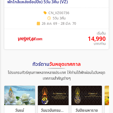
พักใกล้แหล่งช้อปปิ้ง) 5วัน 3คืน (VZ)
CN_VZ00736
5วัน 3คืน
26 ส.ค. 69 - 28 มี.ค. 70
เริ่มต้น
14,990
บาท/ท่าน
ทัวร์ตาม
วันหยุดเทศกาล
โปรแกรมทัวร์คุณภาพหลากหลายประเทศ ให้ท่านได้พักผ่อนในวันหยุด
เทศกาลสำคัญต่างๆ
วันแม่
วันนวมินทรมหาราช
วันปิยะมหาราช
วั