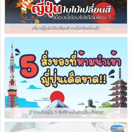
เที่ยวญี่ปุ่นใบไม้เปลี่ยนสี ควรไปเดือนไหนดี?
รู้ไว้ก่อนไปญี่ปุ่น 5 สิ่งที่ห้ามนำเข้าญี่ปุ่นเด็ดขาด❗️