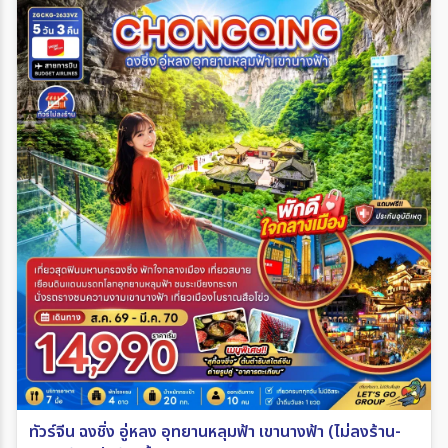
ทัวร์จีน ฉงชิ่ง อู่หลง อุทยานหลุมฟ้า เขานางฟ้า (ไม่ลงร้าน-