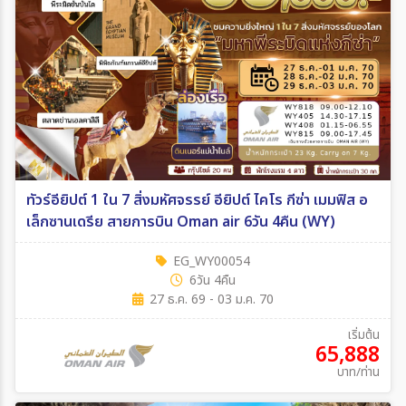
ทัวร์อียิปต์ 1 ใน 7 สิ่งมหัศจรรย์ อียิปต์ ไคโร กีซ่า เมมฟิส อ
เล็กซานเดรีย สายการบิน Oman air 6วัน 4คืน (WY)
EG_WY00054
6วัน 4คืน
27 ธ.ค. 69 - 03 ม.ค. 70
เริ่มต้น
65,888
บาท/ท่าน