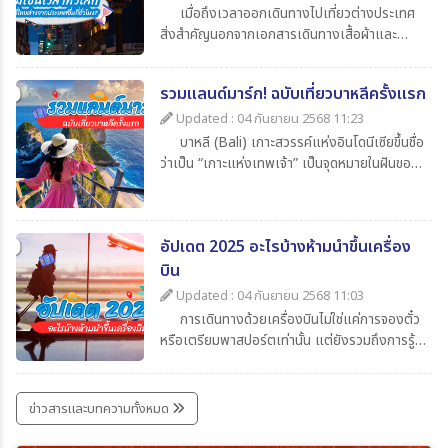
เมื่อถึงเวลาออกเดินทางไปเที่ยวต่างประเทศ
สิ่งสำคัญนอกจากเอกสารเดินทางเสื้อผ้าและ
ของใช้ส่วนตัวแล้ว สิ่งที่นักท่องเที่ยวไม่ควรมอง
ข้ามก็คือความรู้เกี่ยวกับเวลาในประเทศปลายทาง
รวมแลนด์มาร์ก! ฉบับเที่ยวบาหลีครั้งแรก
ว่าต่างจากประเทศไทยกี่ชั่วโมงเพื่อจะได้ปรับ
นาฬิกาให้ตรงตามไทม์โซน และยังช่วยให้สื่อสาร
Updated : 04 กันยายน 2568 11:23
ตรงกับเมืองไทยโดยในบทความนี้ได้รวบรวมข้อมูล
บาหลี (Bali) เกาะสวรรค์แห่งอินโดนีเซียขึ้นชื่อ
น่าสนใจเกี่ยวกับเวลาที่ไทยต่างจากประเทศอื่น มา
ว่าเป็น “เกาะแห่งเทพเจ้า” เป็นจุดหมายในฝันของ
ให้ทุกท่าน เช็กกันง่าย ๆ ก่อนเดินทาง
นักท่องเที่ยวทั่วโลก เพราะมีครบทั้งทะเล หาด
ทราย วัดโบราณ ภูเขาไฟ และธรรมชาติที่งดงาม
สุด ๆ สำหรับใครที่กำลังจะไปบาหลีครั้งแรกและยัง
อัปเดต 2025 อะไรบ้างห้ามนำขึ้นเครื่อง
ไม่รู้จะเริ่มที่ไหน วันนี้ 365Travel(ทัวร์365วัน) ได้
รวม แลนด์มาร์กห้ามพลาด มาให้แล้ว
บิน
Updated : 04 กันยายน 2568 11:03
การเดินทางด้วยเครื่องบินไม่ใช่แค่การจองตั๋ว
หรือเตรียมพาสปอร์ตเท่านั้น แต่ยังรวมถึงการรู้
ข้อกำหนดเกี่ยวกับสิ่งของที่อนุญาตและห้ามนำขึ้น
เครื่องด้วย เพราะการพกของต้องห้ามอาจเสี่ยง
ต่อการถูกยึด ปรับ หรือถูกปฏิเสธการเดินทางได้
ข่าวสารและบทความทั้งหมด
บทความนี้รวบรวมรายการ ล่าสุดปี 2025 มาให้ได้
เช็กกันก่อนเก็บกระเป๋าเที่ยว เพื่อให้การเดินทาง