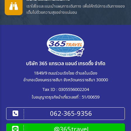
เราใส่ใจและแนะนำแผนการเดินทาง เพื่อให้ทริปการเดินทางของ
เต็มไปด้วยความสุขอย่างแน่นอน
บริษัท 365 แทรเวล แอนด์ เทรดดิ้ง จำกัด
1849/9 ถนนร่วมเริงไชย ตำบลในเมือง
อำเภอเมืองนครราชสีมา จังหวัดนครราชสีมา 30000
Tax ID : 0305556002204
ใบอนุญาตธุรกิจนำเที่ยวเลขที่ : 51/00659
062-365-9356
@365travel