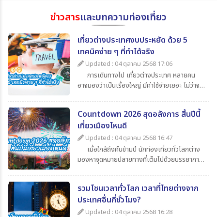
ข่าวสาร
และบทความท่องเที่ยว
เที่ยวต่างประเทศงบประหยัด ด้วย 5
เทคนิคง่าย ๆ ที่ทำได้จริง
Updated : 04 ตุลาคม 2568 17:06
การเดินทางไป เที่ยวต่างประเทศ หลายคน
อาจมองว่าเป็นเรื่องใหญ่ มีค่าใช้จ่ายเยอะ ไม่ว่าจะ
เป็นค่าตั๋วเครื่องบิน ค่าเดินทาง ค่ากิน ค่าช้อปปิ้ง
และค่าใช้จ่ายจิปาถะอื่น ๆ แต่หากเรารู้จักวางแผน
Countdown 2026 สุดอลังการ สิ้นปีนี้
ดี ๆ ก็สามารถไป เที่ยวต่างประเทศในราคาสบาย
เที่ยวเมืองไหนดี
กระเป๋า วันนี้ 365Travel(ทัวร์ 365 วัน) ขอนำ
เสนอ 5 เทคนิคเที่ยวต่างประเทศแบบประหยัด ที่
Updated : 04 ตุลาคม 2568 16:47
จะช่วยให้นักท่องเที่ยวทุกคนสามารถไปเปิด
เมื่อใกล้ถึงคืนข้ามปี นักท่องเที่ยวทั่วโลกต่าง
ประสบการณ์ใหม่ ๆ ได้อย่างคุ้มค่า
มองหาจุดหมายปลายทางที่เต็มไปด้วยบรรยากาศ
แห่งการเฉลิมฉลอง แสง สี เสียง พลุสุดตระการ
ตา หากคุณกำลังวางแผนไปเที่ยวสิ้นปีนี้
รวมโซนเวลาทั่วโลก เวลาที่ไทยต่างจาก
365Travel(ทัวร์365วัน) มี 4 ประเทศน่าไป เคา
ประเทศอื่นกี่ชั่วโมง?
นต์ดาวน์ 2026 ที่ไม่ควรพลาดมาแนะนำ
Updated : 04 ตุลาคม 2568 16:28