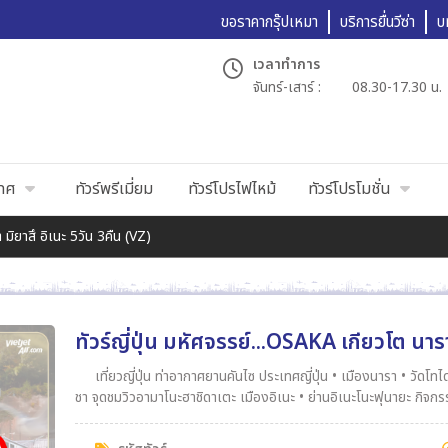
ขอราคากรุ๊ปเหมา
บริการยื่นวีซ่า
บ
เวลาทำการ
จันทร์-เสาร์ :
08.30-17.30 น.
เทศ
ทัวร์พรีเมี่ยม
ทัวร์โปรไฟไหม้
ทัวร์โปรโมชั่น
 มิยาสึ อิเนะ 5วัน 3คืน (VZ)
ทัวร์ญี่ปุ่น มหัศจรรย์...OSAKA เกียวโต นารา
เที่ยวญี่ปุ่น ท่าอากาศยานคันไซ ประเทศญี่ปุ่น • เมืองนารา • วัดโทไดจิ • สวนสาธารณะนารา• เมืองเกียวโต • วัดคิโยะมิสึ • ถนนกาน้ำ