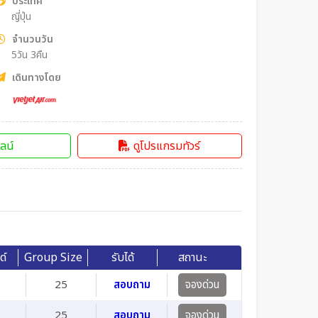
ประเทศ
ญี่ปุ่น
จำนวนวัน
5วัน 3คืน
เดินทางโดย
ลน์
ดูโปรแกรมทัวร์
ด์
Group Size
รับได้
สถานะ
25
สอบถาม
จองด่วน
25
สอบถาม
จองด่วน