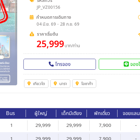
รหัสทัวร์
JP_VZ00156
กำหนดการเดินทาง
04 มิ.ย. 69 - 28 ก.ย. 69
ราคาเริ่มต้น
25,999
บาท/ท่าน
โทรจอง
จองไ
เกียวโต
นารา
โอซาก้า
Bus
ผู้ใหญ่
เด็กมีเตียง
พักเดี่ยว
จอยแลน
1
29,999
29,999
7,900
-
1
29,999
29,999
7,900
-