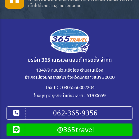
เต็มไปด้วยความสุขอย่างแน่นอน
บริษัท 365 แทรเวล แอนด์ เทรดดิ้ง จำกัด
1849/9 ถนนร่วมเริงไชย ตำบลในเมือง
อำเภอเมืองนครราชสีมา จังหวัดนครราชสีมา 30000
Tax ID : 0305556002204
ใบอนุญาตธุรกิจนำเที่ยวเลขที่ : 51/00659
062-365-9356
@365travel