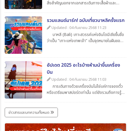
สิ่งสำคัญนอกจากเอกสารเดินทางเสื้อผ้าและ
ของใช้ส่วนตัวแล้ว สิ่งที่นักท่องเที่ยวไม่ควรมอง
ข้ามก็คือความรู้เกี่ยวกับเวลาในประเทศปลายทาง
รวมแลนด์มาร์ก! ฉบับเที่ยวบาหลีครั้งแรก
ว่าต่างจากประเทศไทยกี่ชั่วโมงเพื่อจะได้ปรับ
นาฬิกาให้ตรงตามไทม์โซน และยังช่วยให้สื่อสาร
Updated : 04 กันยายน 2568 11:23
ตรงกับเมืองไทยโดยในบทความนี้ได้รวบรวมข้อมูล
บาหลี (Bali) เกาะสวรรค์แห่งอินโดนีเซียขึ้นชื่อ
น่าสนใจเกี่ยวกับเวลาที่ไทยต่างจากประเทศอื่น มา
ว่าเป็น “เกาะแห่งเทพเจ้า” เป็นจุดหมายในฝันของ
ให้ทุกท่าน เช็กกันง่าย ๆ ก่อนเดินทาง
นักท่องเที่ยวทั่วโลก เพราะมีครบทั้งทะเล หาด
ทราย วัดโบราณ ภูเขาไฟ และธรรมชาติที่งดงาม
สุด ๆ สำหรับใครที่กำลังจะไปบาหลีครั้งแรกและยัง
อัปเดต 2025 อะไรบ้างห้ามนำขึ้นเครื่อง
ไม่รู้จะเริ่มที่ไหน วันนี้ 365Travel(ทัวร์365วัน) ได้
รวม แลนด์มาร์กห้ามพลาด มาให้แล้ว
บิน
Updated : 04 กันยายน 2568 11:03
การเดินทางด้วยเครื่องบินไม่ใช่แค่การจองตั๋ว
หรือเตรียมพาสปอร์ตเท่านั้น แต่ยังรวมถึงการรู้
ข้อกำหนดเกี่ยวกับสิ่งของที่อนุญาตและห้ามนำขึ้น
เครื่องด้วย เพราะการพกของต้องห้ามอาจเสี่ยง
ต่อการถูกยึด ปรับ หรือถูกปฏิเสธการเดินทางได้
ข่าวสารและบทความทั้งหมด
บทความนี้รวบรวมรายการ ล่าสุดปี 2025 มาให้ได้
เช็กกันก่อนเก็บกระเป๋าเที่ยว เพื่อให้การเดินทาง
ราบรื่นและปลอดภัยที่สุด ไปกับ