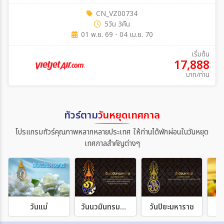
CN_VZ00734
5วัน 3คืน
01 พ.ย. 69 - 04 เม.ย. 70
เริ่มต้น
17,888
บาท/ท่าน
ทัวร์ตาม
วันหยุดเทศกาล
โปรแกรมทัวร์คุณภาพหลากหลายประเทศ ให้ท่านได้พักผ่อนในวันหยุด
เทศกาลสำคัญต่างๆ
วันแม่
วันนวมินทรมหาราช
วันปิยะมหาราช
วั