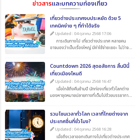
ข่าวสาร
และบทความท่องเที่ยว
เที่ยวต่างประเทศงบประหยัด ด้วย 5
เทคนิคง่าย ๆ ที่ทำได้จริง
Updated : 04 ตุลาคม 2568 17:06
การเดินทางไป เที่ยวต่างประเทศ หลายคน
อาจมองว่าเป็นเรื่องใหญ่ มีค่าใช้จ่ายเยอะ ไม่ว่าจะ
เป็นค่าตั๋วเครื่องบิน ค่าเดินทาง ค่ากิน ค่าช้อปปิ้ง
และค่าใช้จ่ายจิปาถะอื่น ๆ แต่หากเรารู้จักวางแผน
Countdown 2026 สุดอลังการ สิ้นปีนี้
ดี ๆ ก็สามารถไป เที่ยวต่างประเทศในราคาสบาย
เที่ยวเมืองไหนดี
กระเป๋า วันนี้ 365Travel(ทัวร์ 365 วัน) ขอนำ
เสนอ 5 เทคนิคเที่ยวต่างประเทศแบบประหยัด ที่
Updated : 04 ตุลาคม 2568 16:47
จะช่วยให้นักท่องเที่ยวทุกคนสามารถไปเปิด
เมื่อใกล้ถึงคืนข้ามปี นักท่องเที่ยวทั่วโลกต่าง
ประสบการณ์ใหม่ ๆ ได้อย่างคุ้มค่า
มองหาจุดหมายปลายทางที่เต็มไปด้วยบรรยากาศ
แห่งการเฉลิมฉลอง แสง สี เสียง พลุสุดตระการ
ตา หากคุณกำลังวางแผนไปเที่ยวสิ้นปีนี้
รวมโซนเวลาทั่วโลก เวลาที่ไทยต่างจาก
365Travel(ทัวร์365วัน) มี 4 ประเทศน่าไป เคา
ประเทศอื่นกี่ชั่วโมง?
นต์ดาวน์ 2026 ที่ไม่ควรพลาดมาแนะนำ
Updated : 04 ตุลาคม 2568 16:28
เมื่อถึงเวลาออกเดินทางไปเที่ยวต่างประเทศ