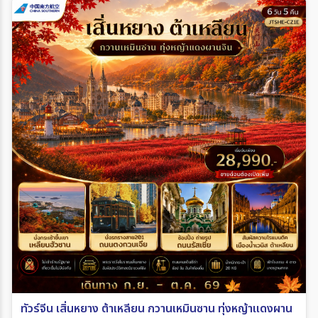
ทัวร์จีน เสิ่นหยาง ต้าเหลียน กวานเหมินซาน ทุ่งหญ้าแดงผาน