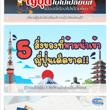
เที่ยวญี่ปุ่นใบไม้เปลี่ยนสี ควรไปเดือนไหนดี?
รู้ไว้ก่อนไปญี่ปุ่น 5 สิ่งที่ห้ามนำเข้าญี่ปุ่นเด็ดขาด❗️