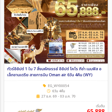
ทัวร์อียิปต์ 1 ใน 7 สิ่งมหัศจรรย์ อียิปต์ ไคโร กีซ่า เมมฟิส อ
เล็กซานเดรีย สายการบิน Oman air 6วัน 4คืน (WY)
EG_WY00054
6วัน 4คืน
27 ธ.ค. 69 - 03 ม.ค. 70
เริ่มต้น
65,888