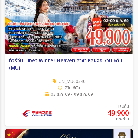
ทัวร์จีน Tibet Winter Heaven ลาซา หลินจือ 7วัน 6คืน
(MU)
CN_MU00340
7วัน 6คืน
03 ธ.ค. 69 - 09 ธ.ค. 69
เริ่มต้น
49,900
บาท/ท่าน