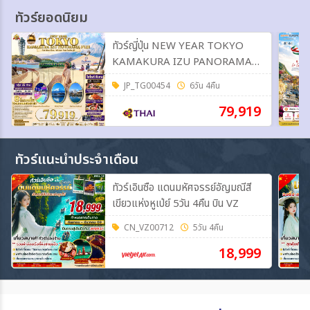
ทัวร์ยอดนิยม
ทัวร์ญี่ปุ่น NEW YEAR TOKYO
KAMAKURA IZU PANORAMA
FUJI 6วัน 4คืน (TG)
JP_TG00454
6วัน 4คืน
79,919
ทัวร์แนะนำประจำเดือน
ทัวร์เอินซือ แดนมหัศจรรย์อัญมณีสี
เขียวแห่งหูเป่ย์ 5วัน 4คืน บิน VZ
CN_VZ00712
5วัน 4คืน
18,999