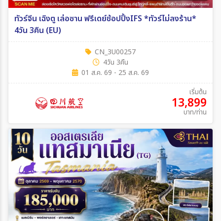
ทัวร์จีน เฉิงตู เล่อซาน ฟรีเดย์ช้อปปิ้งIFS *ทัวร์ไม่ลงร้าน*
4วัน 3คืน (EU)
CN_3U00257
4วัน 3คืน
01 ส.ค. 69 - 25 ส.ค. 69
เริ่มต้น
13,899
บาท/ท่าน