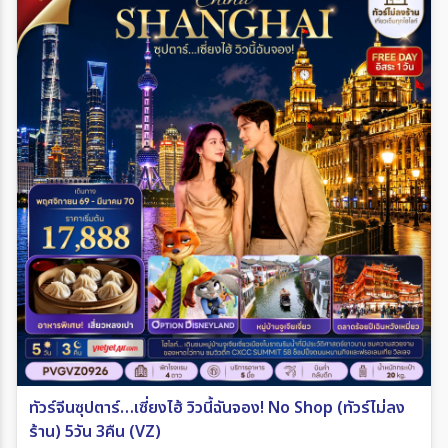
ทัวร์จีนซุปตาร์…เซี่ยงไฮ้ วิวนี้ฉันจอง! No Shop (ทัวร์ไม่ลง
ร้าน) 5วัน 3คืน (VZ)