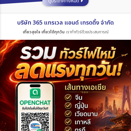
ดูประเทศทั้งหมด
ประเทศ
บริษัท 365 แทรเวล แอนด์ เทรดดิ้ง จำกัด
เที่ยวสุขใจ เที่ยวได้ทุกวัน
เราทำทัวร์ด้วยประสบการณ์
เมือง
สายการบิน
ตั้งแต่วันที่
ถึงวันที่
เฉพาะเดือน