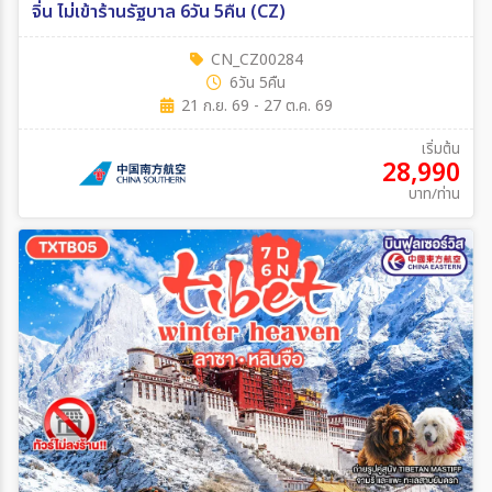
จิ่น ไม่เข้าร้านรัฐบาล 6วัน 5คืน (CZ)
CN_CZ00284
6วัน 5คืน
21 ก.ย. 69 - 27 ต.ค. 69
เริ่มต้น
28,990
บาท/ท่าน