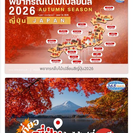
365Travel(ทัวร์365วัน)
พยากรณ์ใบไม้เปลี่ยนสีญี่ปุ่น2026