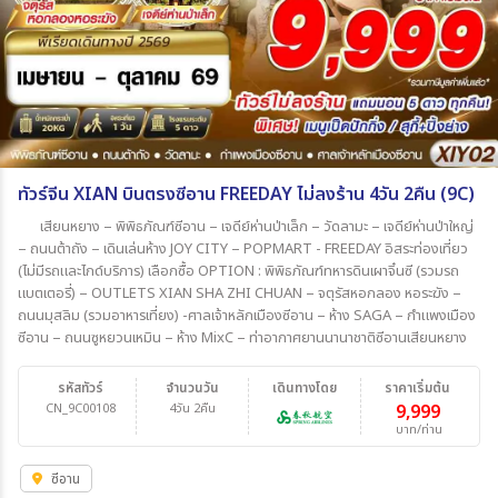
ทัวร์จีน XIAN บินตรงซีอาน FREEDAY ไม่ลงร้าน 4วัน 2คืน (9C)
เสียนหยาง – พิพิธภัณฑ์ซีอาน – เจดีย์ห่านป่าเล็ก – วัดลามะ – เจดีย์ห่านป่าใหญ่
– ถนนต้าถัง – เดินเล่นห้าง JOY CITY – POPMART - FREEDAY อิสระท่องเที่ยว
(ไม่มีรถและไกด์บริการ) เลือกซื้อ OPTION : พิพิธภัณฑ์ทหารดินเผาจิ๋นซี (รวมรถ
แบตเตอรี่) – OUTLETS XIAN SHA ZHI CHUAN – จตุรัสหอกลอง หอระฆัง –
ถนนมุสลิม (รวมอาหารเที่ยง) -ศาลเจ้าหลักเมืองซีอาน – ห้าง SAGA – กำแพงเมือง
ซีอาน – ถนนซูหยวนเหมิน – ห้าง MixC – ท่าอากาศยานนานาชาติซีอานเสียนหยาง
รหัสทัวร์
จำนวนวัน
เดินทางโดย
ราคาเริ่มต้น
CN_9C00108
4วัน 2คืน
9,999
บาท/ท่าน
ซีอาน