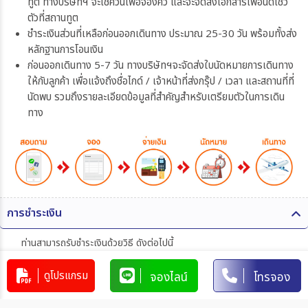
ทูต ทางบริษัทฯ จะเช็ควันเพื่อจองคิว และจะจัดส่งเอกสารเพื่อนัดโชว์
ตัวที่สถานทูต
ชำระเงินส่วนที่เหลือก่อนออกเดินทาง ประมาณ 25-30 วัน พร้อมทั้งส่ง
หลักฐานการโอนเงิน
ก่อนออกเดินทาง 5-7 วัน ทางบริษัทฯจะจัดส่งใบนัดหมายการเดินทาง
ให้กับลูกค้า เพื่อแจ้งถึงชื่อไกด์ / เจ้าหน้าที่ส่งกรุ๊ป / เวลา และสถานที่ที่
นัดพบ รวมถึงรายละเอียดข้อมูลที่สำคัญสำหรับเตรียมตัวในการเดิน
ทาง
การชำระเงิน
ท่านสามารถรับชำระเงินด้วยวิธี ดังต่อไปนี้
1. โอนผ่านบัญชีธนาคาร
ดูโปรแกรม
จองไลน์
โทรจอง
บริษัท 365 แทรเวล แอนด์ เทรดดิ้ง จำกัด
303-110264-7