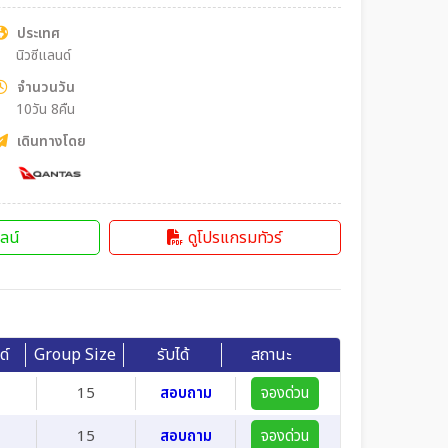
ประเทศ
นิวซีแลนด์
จำนวนวัน
10วัน 8คืน
เดินทางโดย
ลน์
ดูโปรแกรมทัวร์
ด์
Group Size
รับได้
สถานะ
15
สอบถาม
จองด่วน
15
สอบถาม
จองด่วน