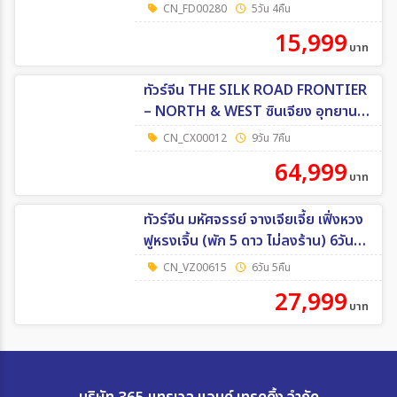
CN_FD00280
5วัน 4คืน
15,999
บาท
ทัวร์จีน THE SILK ROAD FRONTIER
– NORTH & WEST ซินเจียง อุทยานคา
นาสือ หมู่บ้านเหอมู่ ทุ่งหญ้านาราถี 9วัน
CN_CX00012
9วัน 7คืน
7คืน (CX)
64,999
บาท
ทัวร์จีน มหัศจรรย์ จางเจียเจี้ย เฟิ่งหวง
ฟูหรงเจิ้น (พัก 5 ดาว ไม่ลงร้าน) 6วัน
5คืน (VZ)
CN_VZ00615
6วัน 5คืน
27,999
บาท