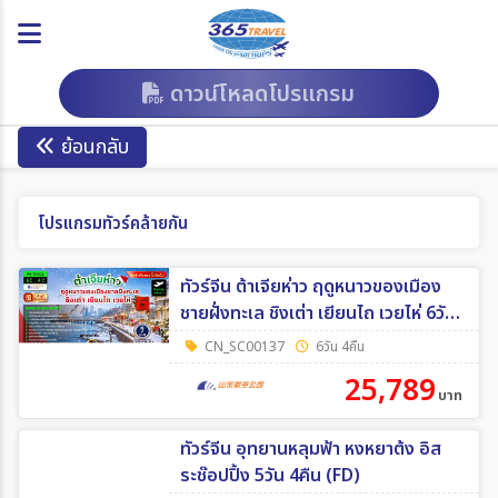
ดาวน์โหลดโปรแกรม
ย้อนกลับ
โปรแกรมทัวร์คล้ายกัน
ทัวร์จีน ต้าเจียห่าว ฤดูหนาวของเมือง
ชายฝั่งทะเล ชิงเต่า เยียนไถ เวยไห่ 6วัน
4คืน (SC)
CN_SC00137
6วัน 4คืน
25,789
บาท
ทัวร์จีน อุทยานหลุมฟ้า หงหยาต้ง อิส
ระช๊อปปิ้ง 5วัน 4คืน (FD)