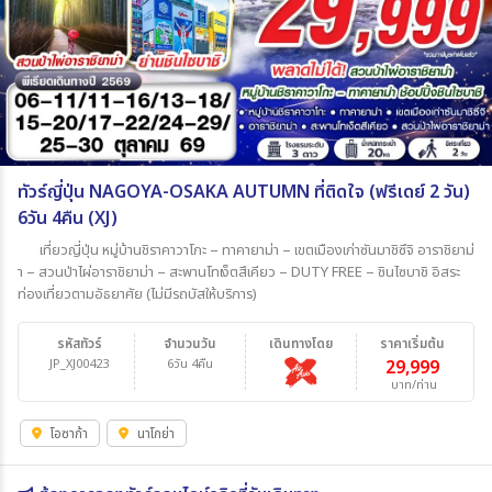
ทัวร์ญี่ปุ่น NAGOYA-OSAKA AUTUMN ที่ติดใจ (ฟรีเดย์ 2 วัน)
6วัน 4คืน (XJ)
เที่ยวญี่ปุ่น หมู่บ้านชิราคาวาโกะ – ทาคายาม่า – เขตเมืองเก่าซันมาชิซึจิ อาราชิยาม่
า – สวนป่าไผ่อาราชิยาม่า – สะพานโทเง็ตสึเคียว – DUTY FREE – ชินไซบาชิ อิสระ
ท่องเที่ยวตามอัธยาศัย (ไม่มีรถบัสให้บริการ)
รหัสทัวร์
จำนวนวัน
เดินทางโดย
ราคาเริ่มต้น
JP_XJ00423
6วัน 4คืน
29,999
บาท/ท่าน
โอซาก้า
นาโกย่า