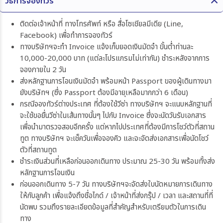
วิธีการจองทัวร์
ติดต่อเจ้าหน้าที่ ทางโทรศัพท์ หรือ สื่อโซเชียลมีเดีย (Line,
Facebook) เพื่อทำการจองทัวร์
ทางบริษัทฯจะทำ Invoice แจ้งเก็บยอดเงินมัดจำ ขั้นต่ำท่านละ
10,000-20,000 บาท (แต่ละโปรแกรมไม่เท่ากัน) ชำระหลังจากการ
จองภายใน 2 วัน
ส่งหลักฐานการโอนเงินมัดจำ พร้อมหน้า Passport ของผู้เดินทางมา
ยังบริษัทฯ (ซึ่ง Passport ต้องมีอายุเหลือมากกว่า 6 เดือน)
กรณีจองทัวร์ต่างประเทศ ที่ต้องใช้วีซ่า ทางบริษัทฯ จะแนบหลักฐานที่
จะใช้ขอยื่นวีซ่าในเส้นทางนั้นๆ ไปกับ Invoice ซึ่งจะนัดวันรับเอกสาร
เพื่อนำมาตรวจสอบอีกครั้ง แต่หากไปประเทศที่ต้องมีการโชว์ตัวที่สถาน
ทูต ทางบริษัทฯ จะเช็ควันเพื่อจองคิว และจะจัดส่งเอกสารเพื่อนัดโชว์
ตัวที่สถานทูต
ชำระเงินส่วนที่เหลือก่อนออกเดินทาง ประมาณ 25-30 วัน พร้อมทั้งส่ง
หลักฐานการโอนเงิน
ก่อนออกเดินทาง 5-7 วัน ทางบริษัทฯจะจัดส่งใบนัดหมายการเดินทาง
ให้กับลูกค้า เพื่อแจ้งถึงชื่อไกด์ / เจ้าหน้าที่ส่งกรุ๊ป / เวลา และสถานที่ที่
นัดพบ รวมถึงรายละเอียดข้อมูลที่สำคัญสำหรับเตรียมตัวในการเดิน
ทาง