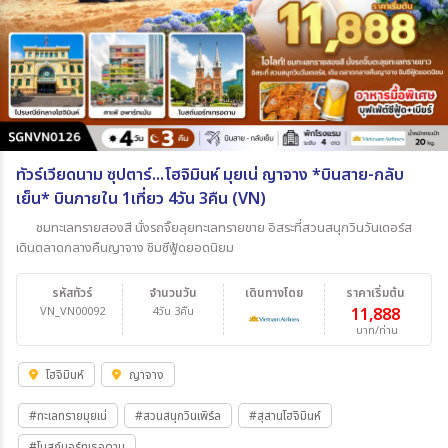
ทัวร์เวียดนาม ซุปตาร์...โฮจิมินห์ มุยเน่ ญาจาง *บินสาย-กลับ
เย็น* บินภายใน 1เที่ยว 4วัน 3คืน (VN)
ชมทะเลทรายสองสี นั่งรถจิ๊ยลุยทะเลทรายขาย อิสระที่สวนสนุกวินวันเดอร์ส
เดินตลาดกลางคืนญาจาง ชิมซีฟู้ดยอดนิยม
รหัสทัวร์
จำนวนวัน
เดินทางโดย
ราคาเริ่มต้น
VN_VN00092
4วัน 3คืน
11,888
บาท/ท่าน
โฮจิมินห์
ญาจาง
#ทะเลทรายมุยเน่
#สวนสนุกวินเพิร์ล
#สุสานโฮจิมินห์
#โบสถ์นอร์ทเธอดาม