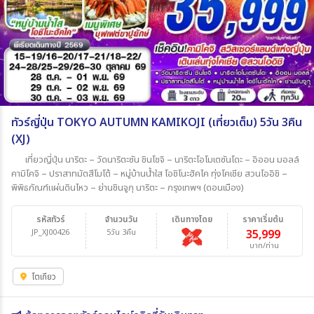
ทัวร์ญี่ปุ่น TOKYO AUTUMN KAMIKOJI (เที่ยวเต็ม) 5วัน 3คืน
(XJ)
เที่ยวญี่ปุ่น นาริตะ – วัดนาริตะซัน ชินโชจิ – นาริตะโอโมเตซันโดะ – อิออน มอลล์
คามิโคจิ – ปราสาทมัตสึโมโต้ – หมู่บ้านน้ำใส โอชิโนะฮัคไค ทุ่งโคเชีย สวนโออิชิ –
พิพิธภัณฑ์แผ่นดินไหว – ย่านชินจูกุ นาริตะ – กรุงเทพฯ (ดอนเมือง)
รหัสทัวร์
จำนวนวัน
เดินทางโดย
ราคาเริ่มต้น
JP_XJ00426
5วัน 3คืน
35,999
บาท/ท่าน
โตเกียว