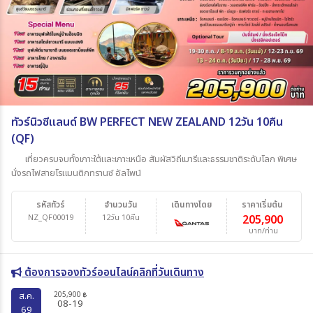
ทัวร์นิวซีแลนด์ BW PERFECT NEW ZEALAND 12วัน 10คืน
(QF)
เที่ยวครบจบทั้งเกาะใต้และเกาะเหนือ สัมผัสวิถีเมารีและธรรมชาติระดับโลก พิเศษ
นั่งรถไฟสายโรแมนติกทรานซ์ อัลไพน์
รหัสทัวร์
จำนวนวัน
เดินทางโดย
ราคาเริ่มต้น
NZ_QF00019
12วัน 10คืน
205,900
บาท/ท่าน
ต้องการจองทัวร์ออนไลน์คลิกที่วันเดินทาง
205,900
ส.ค.
฿
08-19
69