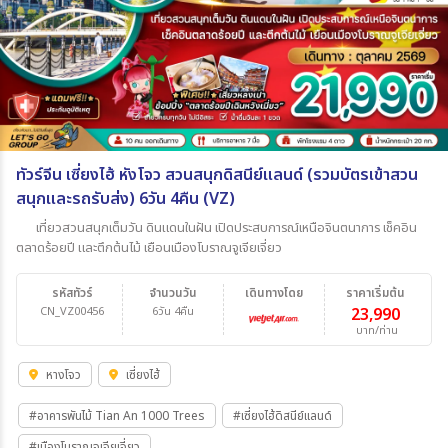
ทัวร์จีน เซี่ยงไฮ้ หังโจว สวนสนุกดิสนีย์แลนด์ (รวมบัตรเข้าสวน
สนุกและรถรับส่ง) 6วัน 4คืน (VZ)
เที่ยวสวนสนุกเต็มวัน ดินแดนในฝัน เปิดประสบการณ์เหนือจินตนาการ เช็คอิน
ตลาดร้อยปี และตึกต้นไม้ เยือนเมืองโบราณจูเจียเจี่ยว
รหัสทัวร์
จำนวนวัน
เดินทางโดย
ราคาเริ่มต้น
CN_VZ00456
6วัน 4คืน
23,990
บาท/ท่าน
หางโจว
เซี่ยงไฮ้
#อาคารพันไม้ Tian An 1000 Trees
#เซี่ยงไฮ้ดิสนีย์แลนด์
#เมืองโบราณจูเจียเจี่ยว