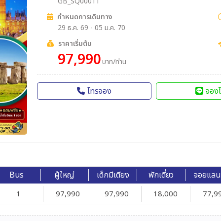
GB_SQ00011
กำหนดการเดินทาง
29 ธ.ค. 69 - 05 ม.ค. 70
ราคาเริ่มต้น
97,990
บาท/ท่าน
โทรจอง
จองไ
Bus
ผู้ใหญ่
เด็กมีเตียง
พักเดี่ยว
จอยแลน
1
97,990
97,990
18,000
77,9