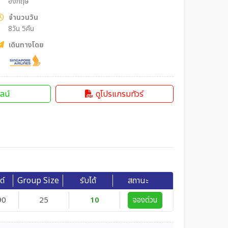
อังกฤษ
จำนวนวัน
8วัน 5คืน
เดินทางโดย
ลน์
ดูโปรแกรมทัวร์
ด์
Group Size
รับได้
สถานะ
90
25
10
จองด่วน