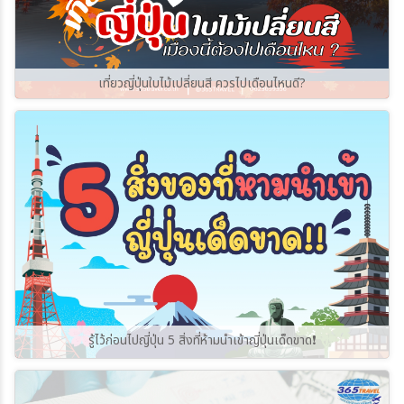
เที่ยวญี่ปุ่นใบไม้เปลี่ยนสี ควรไปเดือนไหนดี?
รู้ไว้ก่อนไปญี่ปุ่น 5 สิ่งที่ห้ามนำเข้าญี่ปุ่นเด็ดขาด❗️