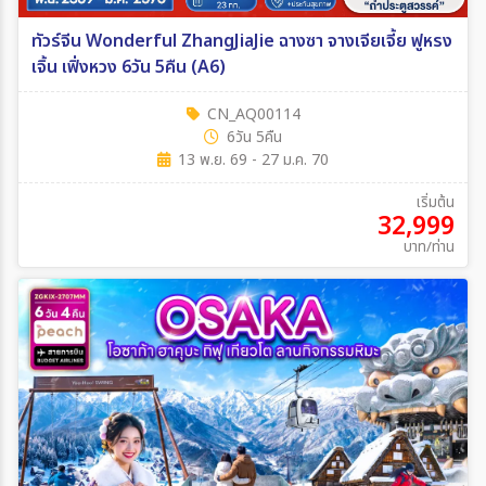
ทัวร์จีน Wonderful ZhangJiaJie ฉางซา จางเจียเจี้ย ฟูหรง
เจิ้น เฟิ่งหวง 6วัน 5คืน (A6)
CN_AQ00114
6วัน 5คืน
13 พ.ย. 69 - 27 ม.ค. 70
เริ่มต้น
32,999
บาท/ท่าน