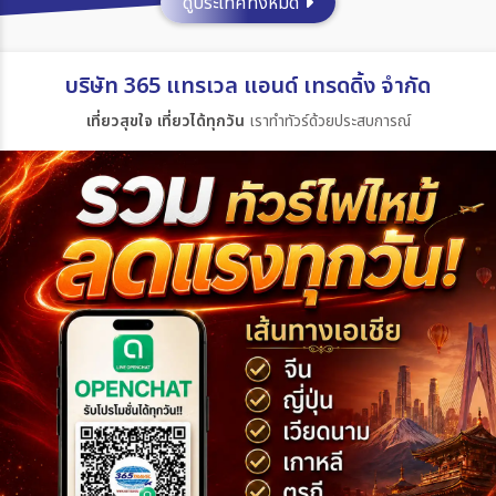
ดูประเทศทั้งหมด
ประเทศ
บริษัท 365 แทรเวล แอนด์ เทรดดิ้ง จำกัด
เที่ยวสุขใจ เที่ยวได้ทุกวัน
เราทำทัวร์ด้วยประสบการณ์
เมือง
สายการบิน
ตั้งแต่วันที่
ถึงวันที่
เฉพาะเดือน