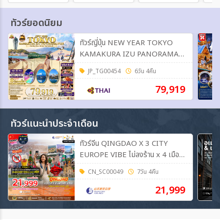
ทัวร์ยอดนิยม
ทัวร์ญี่ปุ่น NEW YEAR TOKYO
KAMAKURA IZU PANORAMA
FUJI 6วัน 4คืน (TG)
JP_TG00454
6วัน 4คืน
79,919
ทัวร์แนะนำประจำเดือน
ทัวร์จีน QINGDAO X 3 CITY
EUROPE VIBE ไม่ลงร้าน x 4 เมือง
7วัน 4คืน (SC)
CN_SC00049
7วัน 4คืน
21,999