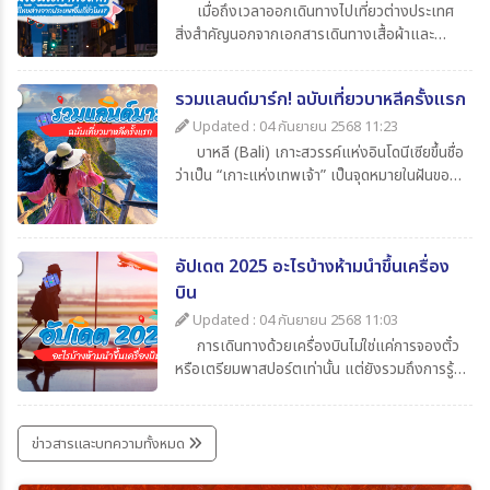
เมื่อถึงเวลาออกเดินทางไปเที่ยวต่างประเทศ
สิ่งสำคัญนอกจากเอกสารเดินทางเสื้อผ้าและ
ของใช้ส่วนตัวแล้ว สิ่งที่นักท่องเที่ยวไม่ควรมอง
ข้ามก็คือความรู้เกี่ยวกับเวลาในประเทศปลายทาง
รวมแลนด์มาร์ก! ฉบับเที่ยวบาหลีครั้งแรก
ว่าต่างจากประเทศไทยกี่ชั่วโมงเพื่อจะได้ปรับ
นาฬิกาให้ตรงตามไทม์โซน และยังช่วยให้สื่อสาร
Updated : 04 กันยายน 2568 11:23
ตรงกับเมืองไทยโดยในบทความนี้ได้รวบรวมข้อมูล
บาหลี (Bali) เกาะสวรรค์แห่งอินโดนีเซียขึ้นชื่อ
น่าสนใจเกี่ยวกับเวลาที่ไทยต่างจากประเทศอื่น มา
ว่าเป็น “เกาะแห่งเทพเจ้า” เป็นจุดหมายในฝันของ
ให้ทุกท่าน เช็กกันง่าย ๆ ก่อนเดินทาง
นักท่องเที่ยวทั่วโลก เพราะมีครบทั้งทะเล หาด
ทราย วัดโบราณ ภูเขาไฟ และธรรมชาติที่งดงาม
สุด ๆ สำหรับใครที่กำลังจะไปบาหลีครั้งแรกและยัง
อัปเดต 2025 อะไรบ้างห้ามนำขึ้นเครื่อง
ไม่รู้จะเริ่มที่ไหน วันนี้ 365Travel(ทัวร์365วัน) ได้
รวม แลนด์มาร์กห้ามพลาด มาให้แล้ว
บิน
Updated : 04 กันยายน 2568 11:03
การเดินทางด้วยเครื่องบินไม่ใช่แค่การจองตั๋ว
หรือเตรียมพาสปอร์ตเท่านั้น แต่ยังรวมถึงการรู้
ข้อกำหนดเกี่ยวกับสิ่งของที่อนุญาตและห้ามนำขึ้น
เครื่องด้วย เพราะการพกของต้องห้ามอาจเสี่ยง
ต่อการถูกยึด ปรับ หรือถูกปฏิเสธการเดินทางได้
ข่าวสารและบทความทั้งหมด
บทความนี้รวบรวมรายการ ล่าสุดปี 2025 มาให้ได้
เช็กกันก่อนเก็บกระเป๋าเที่ยว เพื่อให้การเดินทาง