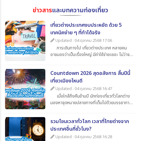
ข่าวสาร
และบทความท่องเที่ยว
เที่ยวต่างประเทศงบประหยัด ด้วย 5
เทคนิคง่าย ๆ ที่ทำได้จริง
Updated : 04 ตุลาคม 2568 17:06
การเดินทางไป เที่ยวต่างประเทศ หลายคน
อาจมองว่าเป็นเรื่องใหญ่ มีค่าใช้จ่ายเยอะ ไม่ว่าจะ
เป็นค่าตั๋วเครื่องบิน ค่าเดินทาง ค่ากิน ค่าช้อปปิ้ง
และค่าใช้จ่ายจิปาถะอื่น ๆ แต่หากเรารู้จักวางแผน
Countdown 2026 สุดอลังการ สิ้นปีนี้
ดี ๆ ก็สามารถไป เที่ยวต่างประเทศในราคาสบาย
เที่ยวเมืองไหนดี
กระเป๋า วันนี้ 365Travel(ทัวร์ 365 วัน) ขอนำ
เสนอ 5 เทคนิคเที่ยวต่างประเทศแบบประหยัด ที่
Updated : 04 ตุลาคม 2568 16:47
จะช่วยให้นักท่องเที่ยวทุกคนสามารถไปเปิด
เมื่อใกล้ถึงคืนข้ามปี นักท่องเที่ยวทั่วโลกต่าง
ประสบการณ์ใหม่ ๆ ได้อย่างคุ้มค่า
มองหาจุดหมายปลายทางที่เต็มไปด้วยบรรยากาศ
แห่งการเฉลิมฉลอง แสง สี เสียง พลุสุดตระการ
ตา หากคุณกำลังวางแผนไปเที่ยวสิ้นปีนี้
รวมโซนเวลาทั่วโลก เวลาที่ไทยต่างจาก
365Travel(ทัวร์365วัน) มี 4 ประเทศน่าไป เคา
ประเทศอื่นกี่ชั่วโมง?
นต์ดาวน์ 2026 ที่ไม่ควรพลาดมาแนะนำ
Updated : 04 ตุลาคม 2568 16:28