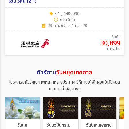
6วัน 5คืน (ZH)
CN_ZH00090
6วัน 5คืน
23 ต.ค. 69 - 01 ม.ค. 70
เริ่มต้น
30,899
บาท/ท่าน
ทัวร์ตาม
วันหยุดเทศกาล
โปรแกรมทัวร์คุณภาพหลากหลายประเทศ ให้ท่านได้พักผ่อนในวันหยุด
เทศกาลสำคัญต่างๆ
วันแม่
วันนวมินทรมหาราช
วันปิยะมหาราช
วั