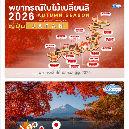
ราบรื่นและปลอดภัยที่สุด ไปกับ
365Travel(ทัวร์365วัน)
พยากรณ์ใบไม้เปลี่ยนสีญี่ปุ่น2026