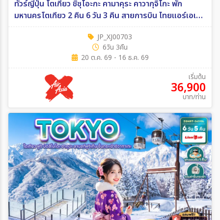
ทัวร์ญี่ปุ่น โตเกียว ชิซุโอะกะ คามาคุระ คาวากุจิโกะ พัก
มหานครโตเกียว 2 คืน 6 วัน 3 คืน สายการบิน ไทยแอร์เอเชีย
เอ็กซ์ 6วัน 3คืน (XJ)
JP_XJ00703
6วัน 3คืน
20 ต.ค. 69 - 16 ธ.ค. 69
เริ่มต้น
36,900
บาท/ท่าน