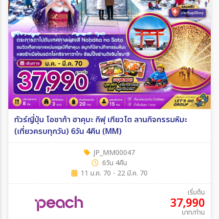
ทัวร์ญี่ปุ่น โอซาก้า ฮาคุบะ กิฟุ เกียวโต ลานกิจกรรมหิมะ
(เที่ยวครบทุกวัน) 6วัน 4คืน (MM)
JP_MM00047
6วัน 4คืน
11 ม.ค. 70 - 22 มี.ค. 70
เริ่มต้น
37,990
บาท/ท่าน