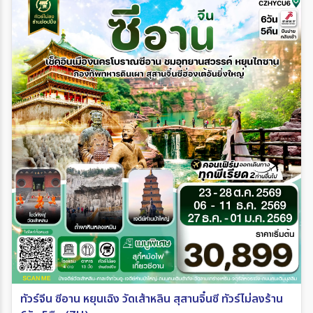
ทัวร์จีน ซีอาน หยุนเฉิง วัดเส้าหลิน สุสานจิ๋นซี ทัวร์ไม่ลงร้าน