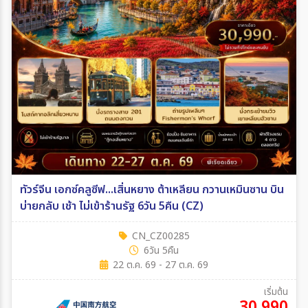
ทัวร์จีน เอกซ์คลูซีฟ...เสิ่นหยาง ต้าเหลียน กวานเหมินซาน บิน
บ่ายกลับ เช้า ไม่เข้าร้านรัฐ 6วัน 5คืน (CZ)
CN_CZ00285
6วัน 5คืน
22 ต.ค. 69 - 27 ต.ค. 69
เริ่มต้น
30,990