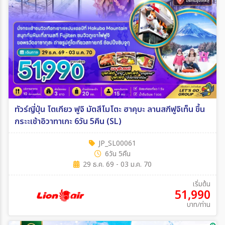
ทัวร์ญี่ปุ่น โตเกียว ฟูจิ มัตสึโมโตะ ฮาคุบะ ลานสกีฟูจิเท็น ขึ้น
กระะเช้าอิวาทาเกะ 6วัน 5คืน (SL)
JP_SL00061
6วัน 5คืน
29 ธ.ค. 69 - 03 ม.ค. 70
เริ่มต้น
51,990
บาท/ท่าน