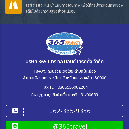
เราใส่ใจและแนะนำแผนการเดินทาง เพื่อให้ทริปการเดินทางของ
เต็มไปด้วยความสุขอย่างแน่นอน
บริษัท 365 แทรเวล แอนด์ เทรดดิ้ง จำกัด
1849/9 ถนนร่วมเริงไชย ตำบลในเมือง
อำเภอเมืองนครราชสีมา จังหวัดนครราชสีมา 30000
Tax ID : 0305556002204
ใบอนุญาตธุรกิจนำเที่ยวเลขที่ : 51/00659
062-365-9356
@365travel