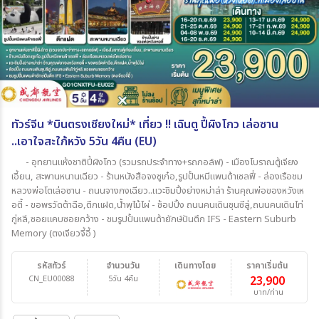
ทัวร์จีน *บินตรงเชียงใหม่* เที่ยว !! เฉินตู ปี้ผิงโกว เล่อซาน
..เอาใจสะใภ้หวัง 5วัน 4คืน (EU)
- อุทยานแห้งชาติปี้ผิงโกว (รวมรถประจำทาง+รถกอล์ฟ) - เมืองโบราณตู้เจียง
เอี้ยน, สะพานหนานเฉียว - ร้านหนังสือจงซูเก๋อ,รูปปั้นหมีแพนด้าเซลฟี่ - ล่องเรือชม
หลวงพ่อโตเล่อซาน - ถนนจางกงเฉียว..แวะชิมปิ้งย่างหม่าล่า ร้านคุณพ่อของหวังเห
อตี้ - ขอพรวัดต้าฉือ,ตึกแฝด,น้ำพุไม้ไผ่ - ช้อปปิ้ง ถนนคนเดินชุนซีลู่,ถนนคนเดินไท่
กู่หลี,ซอยแคบซอยกว้าง - ชมรูปปั้นแพนด้ายักษ์ปันตึก IFS - Eastern Suburb
Memory (ตงเจียวจี้อี้ )
รหัสทัวร์
จำนวนวัน
เดินทางโดย
ราคาเริ่มต้น
CN_EU00088
5วัน 4คืน
23,900
บาท/ท่าน