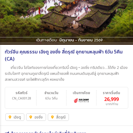
ทัวร์จีน คุณธรรม เฉิงตู ฉงชิ่ง สี่ดรุณี อุทยานหลุมฟ้า 6วัน 5คืน
(CA)
เที่ยวจีน ไฮไลท์ของการท่องเที่ยวทริปนี้ เฉิงตู • ฉงชิ่ง ทริปเดียว…ได้ถึง 2 เมือง
ระดับโลก!! อุทยานภูเขาสี่ดรุณี แพนด้าเซลฟี่ ถนนคนเดินชุนซีลู่ อุทยานหลุมฟ้า
สะพานสวรรค์ รถไฟฟ้าทะลุตึก หงหยาต้ง
รหัสทัวร์
จำนวนวัน
เดินทางโดย
ราคาเริ่มต้น
CN_CA00128
6วัน 5คืน
26,999
บาท/ท่าน
เฉิงตู
ฉงชิ่ง
สี่ดรุณี