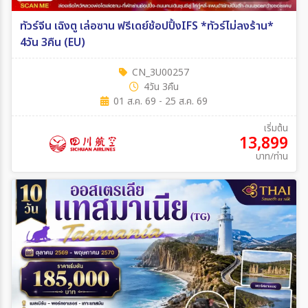
ทัวร์จีน เฉิงตู เล่อซาน ฟรีเดย์ช้อปปิ้งIFS *ทัวร์ไม่ลงร้าน*
4วัน 3คืน (EU)
CN_3U00257
4วัน 3คืน
01 ส.ค. 69 - 25 ส.ค. 69
เริ่มต้น
13,899
บาท/ท่าน