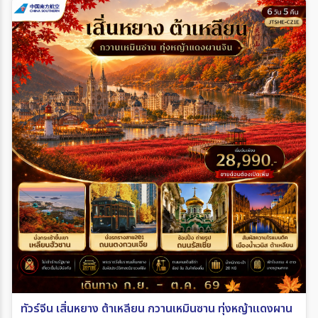
ทัวร์จีน เสิ่นหยาง ต้าเหลียน กวานเหมินซาน ทุ่งหญ้าแดงผาน