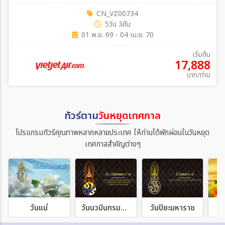
CN_VZ00734
5วัน 3คืน
01 พ.ย. 69 - 04 เม.ย. 70
เริ่มต้น
17,888
บาท/ท่าน
ทัวร์ตาม
วันหยุดเทศกาล
โปรแกรมทัวร์คุณภาพหลากหลายประเทศ ให้ท่านได้พักผ่อนในวันหยุด
เทศกาลสำคัญต่างๆ
วันแม่
วันนวมินทรมหาราช
วันปิยะมหาราช
วั