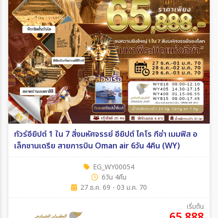
ทัวร์อียิปต์ 1 ใน 7 สิ่งมหัศจรรย์ อียิปต์ ไคโร กีซ่า เมมฟิส อ
เล็กซานเดรีย สายการบิน Oman air 6วัน 4คืน (WY)
EG_WY00054
6วัน 4คืน
27 ธ.ค. 69 - 03 ม.ค. 70
เริ่มต้น
65,888