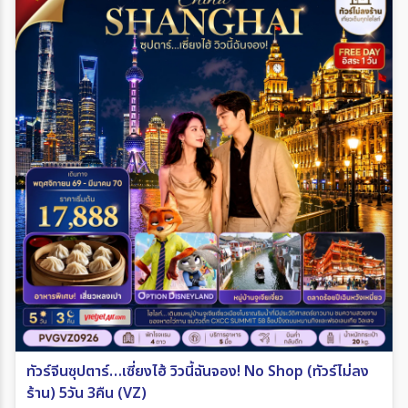
ทัวร์จีนซุปตาร์…เซี่ยงไฮ้ วิวนี้ฉันจอง! No Shop (ทัวร์ไม่ลง
ร้าน) 5วัน 3คืน (VZ)