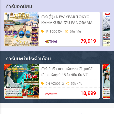
ทัวร์ยอดนิยม
ทัวร์ญี่ปุ่น NEW YEAR TOKYO
KAMAKURA IZU PANORAMA
FUJI 6วัน 4คืน (TG)
JP_TG00454
6วัน 4คืน
79,919
ทัวร์แนะนำประจำเดือน
ทัวร์เอินซือ แดนมหัศจรรย์อัญมณีสี
เขียวแห่งหูเป่ย์ 5วัน 4คืน บิน VZ
CN_VZ00712
5วัน 4คืน
18,999