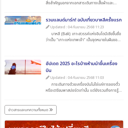
สิ่งสำคัญนอกจากเอกสารเดินทางเสื้อผ้าและ
ของใช้ส่วนตัวแล้ว สิ่งที่นักท่องเที่ยวไม่ควรมอง
ข้ามก็คือความรู้เกี่ยวกับเวลาในประเทศปลายทาง
รวมแลนด์มาร์ก! ฉบับเที่ยวบาหลีครั้งแรก
ว่าต่างจากประเทศไทยกี่ชั่วโมงเพื่อจะได้ปรับ
นาฬิกาให้ตรงตามไทม์โซน และยังช่วยให้สื่อสาร
Updated : 04 กันยายน 2568 11:23
ตรงกับเมืองไทยโดยในบทความนี้ได้รวบรวมข้อมูล
บาหลี (Bali) เกาะสวรรค์แห่งอินโดนีเซียขึ้นชื่อ
น่าสนใจเกี่ยวกับเวลาที่ไทยต่างจากประเทศอื่น มา
ว่าเป็น “เกาะแห่งเทพเจ้า” เป็นจุดหมายในฝันของ
ให้ทุกท่าน เช็กกันง่าย ๆ ก่อนเดินทาง
นักท่องเที่ยวทั่วโลก เพราะมีครบทั้งทะเล หาด
ทราย วัดโบราณ ภูเขาไฟ และธรรมชาติที่งดงาม
สุด ๆ สำหรับใครที่กำลังจะไปบาหลีครั้งแรกและยัง
อัปเดต 2025 อะไรบ้างห้ามนำขึ้นเครื่อง
ไม่รู้จะเริ่มที่ไหน วันนี้ 365Travel(ทัวร์365วัน) ได้
รวม แลนด์มาร์กห้ามพลาด มาให้แล้ว
บิน
Updated : 04 กันยายน 2568 11:03
การเดินทางด้วยเครื่องบินไม่ใช่แค่การจองตั๋ว
หรือเตรียมพาสปอร์ตเท่านั้น แต่ยังรวมถึงการรู้
ข้อกำหนดเกี่ยวกับสิ่งของที่อนุญาตและห้ามนำขึ้น
เครื่องด้วย เพราะการพกของต้องห้ามอาจเสี่ยง
ต่อการถูกยึด ปรับ หรือถูกปฏิเสธการเดินทางได้
ข่าวสารและบทความทั้งหมด
บทความนี้รวบรวมรายการ ล่าสุดปี 2025 มาให้ได้
เช็กกันก่อนเก็บกระเป๋าเที่ยว เพื่อให้การเดินทาง
ราบรื่นและปลอดภัยที่สุด ไปกับ