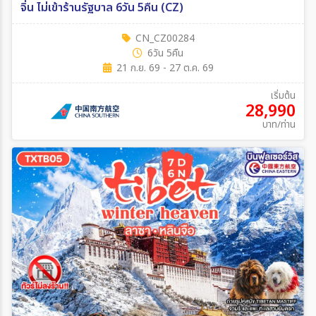
จิ่น ไม่เข้าร้านรัฐบาล 6วัน 5คืน (CZ)
CN_CZ00284
6วัน 5คืน
21 ก.ย. 69 - 27 ต.ค. 69
เริ่มต้น
28,990
บาท/ท่าน