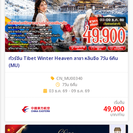
ทัวร์จีน Tibet Winter Heaven ลาซา หลินจือ 7วัน 6คืน
(MU)
CN_MU00340
7วัน 6คืน
03 ธ.ค. 69 - 09 ธ.ค. 69
เริ่มต้น
49,900
บาท/ท่าน