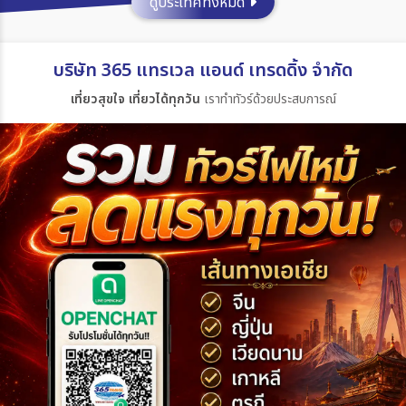
ดูประเทศทั้งหมด
ประเทศ
บริษัท 365 แทรเวล แอนด์ เทรดดิ้ง จำกัด
เที่ยวสุขใจ เที่ยวได้ทุกวัน
เราทำทัวร์ด้วยประสบการณ์
เมือง
สายการบิน
ตั้งแต่วันที่
ถึงวันที่
เฉพาะเดือน