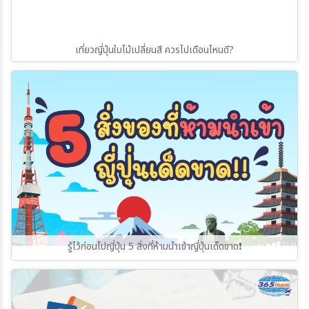
เที่ยวญี่ปุ่นใบไม้เปลี่ยนสี ควรไปเดือนไหนดี?
รู้ไว้ก่อนไปญี่ปุ่น 5 สิ่งที่ห้ามนำเข้าญี่ปุ่นเด็ดขาด❗️