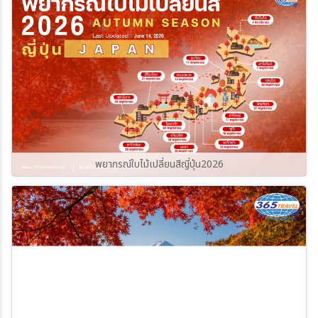
365Travel(ทัวร์365วัน)
พยากรณ์ใบไม้เปลี่ยนสีญี่ปุ่น2026