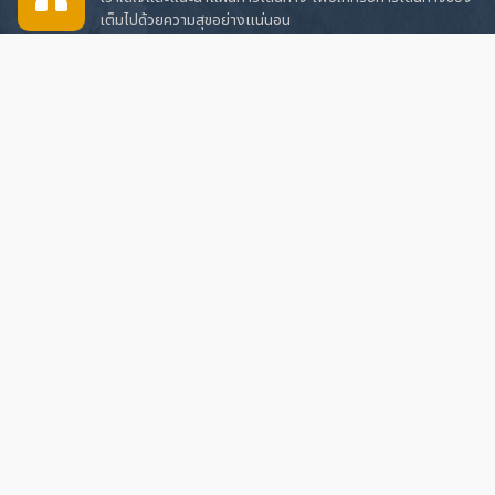
เต็มไปด้วยความสุขอย่างแน่นอน
บริษัท 365 แทรเวล แอนด์ เทรดดิ้ง จำกัด
1849/9 ถนนร่วมเริงไชย ตำบลในเมือง
อำเภอเมืองนครราชสีมา จังหวัดนครราชสีมา 30000
Tax ID : 0305556002204
ใบอนุญาตธุรกิจนำเที่ยวเลขที่ : 51/00659
062-365-9356
@365travel