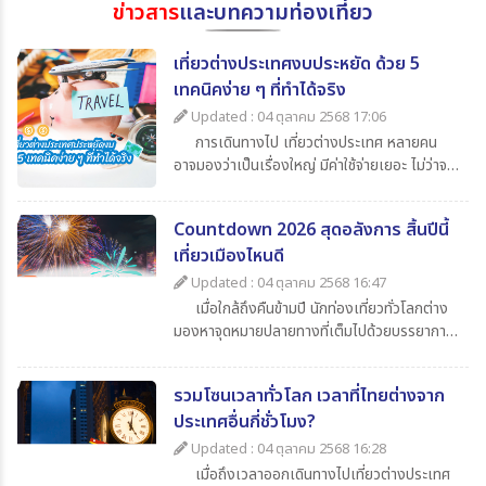
ข่าวสาร
และบทความท่องเที่ยว
เที่ยวต่างประเทศงบประหยัด ด้วย 5
เทคนิคง่าย ๆ ที่ทำได้จริง
Updated : 04 ตุลาคม 2568 17:06
การเดินทางไป เที่ยวต่างประเทศ หลายคน
อาจมองว่าเป็นเรื่องใหญ่ มีค่าใช้จ่ายเยอะ ไม่ว่าจะ
เป็นค่าตั๋วเครื่องบิน ค่าเดินทาง ค่ากิน ค่าช้อปปิ้ง
และค่าใช้จ่ายจิปาถะอื่น ๆ แต่หากเรารู้จักวางแผน
Countdown 2026 สุดอลังการ สิ้นปีนี้
ดี ๆ ก็สามารถไป เที่ยวต่างประเทศในราคาสบาย
เที่ยวเมืองไหนดี
กระเป๋า วันนี้ 365Travel(ทัวร์ 365 วัน) ขอนำ
เสนอ 5 เทคนิคเที่ยวต่างประเทศแบบประหยัด ที่
Updated : 04 ตุลาคม 2568 16:47
จะช่วยให้นักท่องเที่ยวทุกคนสามารถไปเปิด
เมื่อใกล้ถึงคืนข้ามปี นักท่องเที่ยวทั่วโลกต่าง
ประสบการณ์ใหม่ ๆ ได้อย่างคุ้มค่า
มองหาจุดหมายปลายทางที่เต็มไปด้วยบรรยากาศ
แห่งการเฉลิมฉลอง แสง สี เสียง พลุสุดตระการ
ตา หากคุณกำลังวางแผนไปเที่ยวสิ้นปีนี้
รวมโซนเวลาทั่วโลก เวลาที่ไทยต่างจาก
365Travel(ทัวร์365วัน) มี 4 ประเทศน่าไป เคา
ประเทศอื่นกี่ชั่วโมง?
นต์ดาวน์ 2026 ที่ไม่ควรพลาดมาแนะนำ
Updated : 04 ตุลาคม 2568 16:28
เมื่อถึงเวลาออกเดินทางไปเที่ยวต่างประเทศ