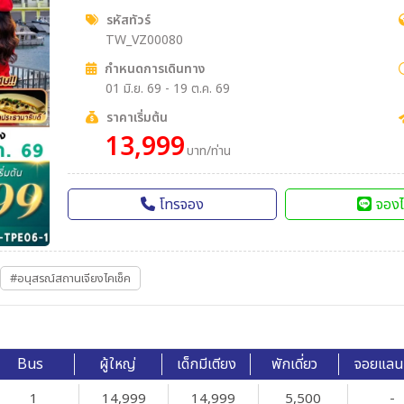
รหัสทัวร์
TW_VZ00080
กำหนดการเดินทาง
01 มิ.ย. 69 - 19 ต.ค. 69
ราคาเริ่มต้น
13,999
บาท/ท่าน
โทรจอง
จองไ
#อนุสรณ์สถานเจียงไคเช็ค
Bus
ผู้ใหญ่
เด็กมีเตียง
พักเดี่ยว
จอยแลน
1
14,999
14,999
5,500
-