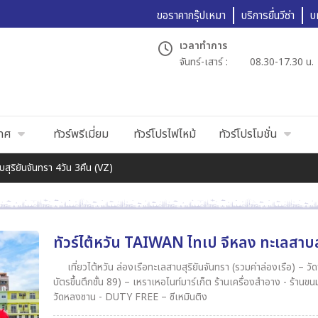
ขอราคากรุ๊ปเหมา
บริการยื่นวีซ่า
บ
เวลาทำการ
จันทร์-เสาร์ :
08.30-17.30 น.
เทศ
ทัวร์พรีเมี่ยม
ทัวร์โปรไฟไหม้
ทัวร์โปรโมชั่น
สุริยันจันทรา 4วัน 3คืน (VZ)
ทัวร์ไต้หวัน TAIWAN ไทเป จีหลง ทะเลสาบสุ
เที่ยวไต้หวัน ล่องเรือทะเลสาบสุริยันจันทรา (รวมค่าล่องเรือ) – วัดพระถังซัมจั๋ง – วัดเหวินหวู่ - ชิมชาอู
บัตรขึ้นตึกชั้น 89) – เหราเหอไนท์มาร์เก็ต ร้านเครื่องสำอาง - ร้านขนมพายสับปะรด – ท
วัดหลงซาน - DUTY FREE – ซีเหมินติง