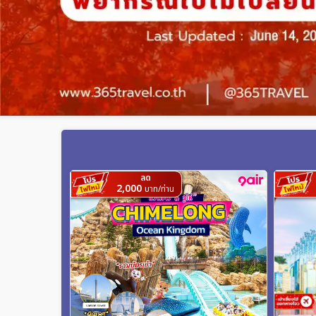
ลด
2,000
บาท/ท่าน