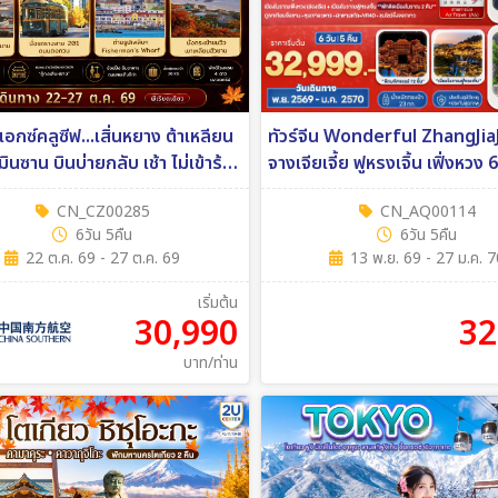
 เอกซ์คลูซีฟ...เสิ่นหยาง ต้าเหลียน
ทัวร์จีน Wonderful ZhangJia
ินซาน บินบ่ายกลับ เช้า ไม่เข้าร้าน
จางเจียเจี้ย ฟูหรงเจิ้น เฟิ่งหวง 
น 5คืน (CZ)
(A6)
CN_CZ00285
CN_AQ00114
6วัน 5คืน
6วัน 5คืน
22 ต.ค. 69 - 27 ต.ค. 69
13 พ.ย. 69 - 27 ม.ค. 
เริ่มต้น
30,990
32
บาท/ท่าน