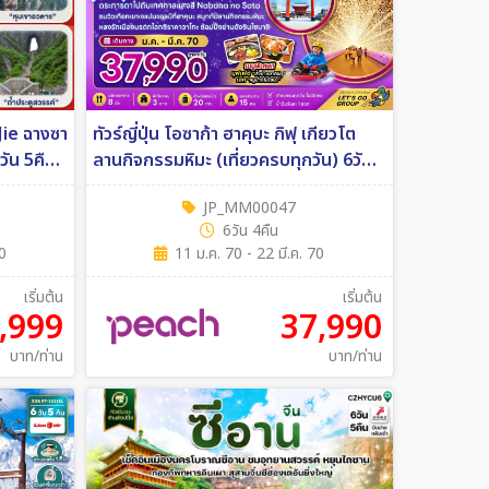
Jie ฉางซา
ทัวร์ญี่ปุ่น โอซาก้า ฮาคุบะ กิฟุ เกียวโต
6วัน 5คืน
ลานกิจกรรมหิมะ (เที่ยวครบทุกวัน) 6วัน
4คืน (MM)
JP_MM00047
6วัน 4คืน
70
11 ม.ค. 70 - 22 มี.ค. 70
เริ่มต้น
เริ่มต้น
,999
37,990
บาท/ท่าน
บาท/ท่าน