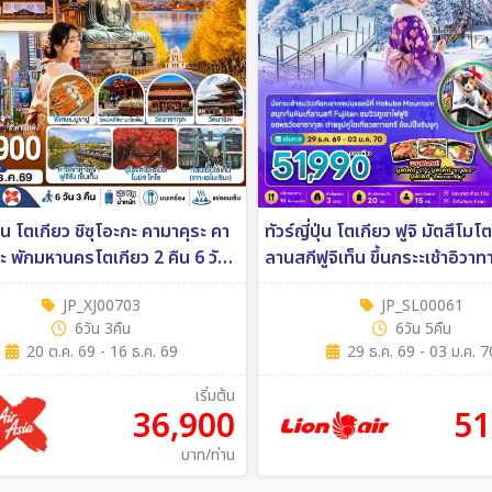
ปุ่น โตเกียว ชิซุโอะกะ คามาคุระ คา
ทัวร์ญี่ปุ่น โตเกียว ฟูจิ มัตสึโมโ
กะ พักมหานครโตเกียว 2 คืน 6 วัน
ลานสกีฟูจิเท็น ขึ้นกระะเช้าอิวาทาเกะ
ายการบิน ไทยแอร์เอเชีย เอ็กซ์
5คืน (SL)
JP_XJ00703
JP_SL00061
ืน (XJ)
6วัน 3คืน
6วัน 5คืน
20 ต.ค. 69 - 16 ธ.ค. 69
29 ธ.ค. 69 - 03 ม.ค. 7
เริ่มต้น
36,900
51
บาท/ท่าน