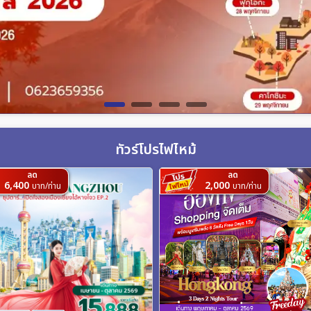
ทัวร์โปรไฟไหม้
ลด
ลด
6,400
2,000
บาท/ท่าน
บาท/ท่าน