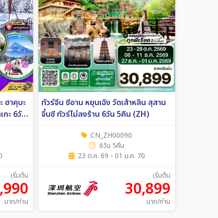
ตะ ฮาคุบะ
ทัวร์จีน ซีอาน หยุนเฉิง วัดเส้าหลิน สุสาน
 6วัน
จิ๋นซี ทัวร์ไม่ลงร้าน 6วัน 5คืน (ZH)
CN_ZH00090
6วัน 5คืน
0
23 ต.ค. 69 - 01 ม.ค. 70
เริ่มต้น
เริ่มต้น
,990
30,899
บาท/ท่าน
บาท/ท่าน