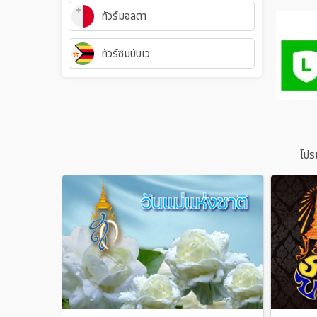
ทัวร์มอลตา
ทัวร์ซิมบับเว
โปร