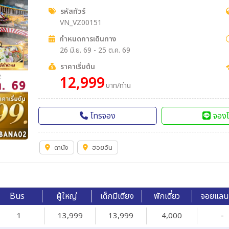
รหัสทัวร์
VN_VZ00151
กำหนดการเดินทาง
26 มิ.ย. 69 - 25 ต.ค. 69
ราคาเริ่มต้น
12,999
บาท/ท่าน
โทรจอง
จองไ
ดานัง
ฮอยอัน
Bus
ผู้ใหญ่
เด็กมีเตียง
พักเดี่ยว
จอยแลน
1
13,999
13,999
4,000
-