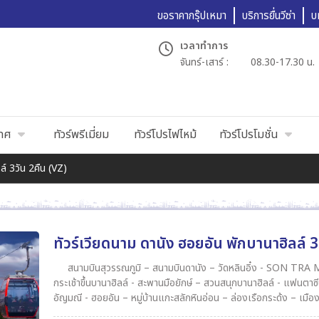
ขอราคากรุ๊ปเหมา
บริการยื่นวีซ่า
บ
เวลาทำการ
จันทร์-เสาร์ :
08.30-17.30 น.
เทศ
ทัวร์พรีเมี่ยม
ทัวร์โปรไฟไหม้
ทัวร์โปรโมชั่น
ล์ 3วัน 2คืน (VZ)
ทัวร์เวียดนาม ดานัง ฮอยอัน พักบานาฮิลล์ 3
สนามบินสุวรรณภูมิ – สนามบินดานัง – วัดหลินอิ๋ง - SON TRA MARINA CAFE (ไม่รวมอาหารและเครื่องดื่ม)– ร้านเยื่อไม้ไผ่ -
กระเช้าขึ้นบานาฮิลล์ - สะพานมือยักษ์ – สวนสนุกบานาฮิลล์ - แฟนตาซีปาร์ค พิเศษเมนู บุฟเฟ่ต์บนบานาฮิลล์บานาฮิลล์ - ร้านหยก
อัญมณี - ฮอยอัน – หมู่บ้านแกะสลักหินอ่อน – ล่องเรือกระด้ง – เมืองมรดกโลกฮอยอัน – ล่องเรือลอยกระทง - ดานังพิเศษเมนู หม้อ
ไฟทะเลสนามบินดานัง – สนามบินสุวรรณภูมิ