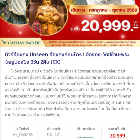
ทัวร์ฮ่องกง Unseen ฮ่องกงก่อนใคร ! ฮ่องกง-วัดซีซ้าน-พระ
ใหญ่นองปิง 3วัน 2คืน (CX)
ไหว้พระเสริมบารมี 6 วัดดัง ปังก่อนใคร ! 1.วัดเจ้าแม่กวนอิมองค์ใหม่”วัดซี
ซ้าน“:Unseen ฮ่องกงก่อนใคร ! 2.วัดเจ้าแม่กวนอิมองค์เก่าแก่ฮ่องฮำ : ยืมเงินเจ้า
แม่กวนอิม 3.เจ้าแม่กวนอิมรีพลัสเบย์และองค์ไฉ่ซิงเอี๊ยะ :โชคลาภเงินทอง/หน้าที่การ
งาน/ธุรกิจการค้า 4.พระใหญ่โป๋หลิน(พระใหญ่นองปิง) : นั่งกระเช้า360 องศา 5.วัด
แชกงหมิวหรือวัดกังหัน:หมุนกังหันนำโชค/ขอหน้าที่การงาน /ธุรกิจการค้า/โชคลาภ
เงินทอง 6.วัดหวังต้าเซียน : ขอพรเรื่องสุขภาพ /ผูกด้ายแดงขอเนื้อคู่ การันตรี! พัก
โรงแรม 4 ดาว Kowloon Hotel หรือเทียบ ออกจากโรงแรมช้อปปิ้งได้เลย พิเศษ!
ทานห่านย่างแสนอร่อย+บุฟเฟ่ต์ชาบู
รหัสทัวร์
จำนวนวัน
เดินทางโดย
ราคาเริ่มต้น
HK_CX00133
3 วัน 2 คืน
20,999