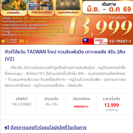
ทัวร์ไต้หวัน TAIWAN ไทเป กวนอิมพันมือ เกาะเหอผิง 4วัน 2คืน
(VZ)
เที่ยวจีน วัดกวนอิมหยวนเต้า(รูปปั้นเจ้าแม่กวนอิมพันมือ) - หมู่บ้านทหารเก่าซื่อ
ซื่อหนานชุน – ตึกไทเป101 (ไม่รวมบัตรขึ้นตึกชั้น 89) – อนุสรณ์สถานเจียงไคเชค
– ร้านขนมพายสับปะรด ร้านเครื่องสำอาง – หมู่บ้านโบราณจิ่วเฟิน - อุทยานเกาะเหอ
ผิง(รวมค่าเข้าชม) - หมู่บ้านประมงเจิ้งปิน – ซีเหมินติง
รหัสทัวร์
จำนวนวัน
เดินทางโดย
ราคาเริ่มต้น
TW_VZ00082
4วัน 2คืน
13,999
บาท/ท่าน
ต้องการจองทัวร์ออนไลน์คลิกที่วันเดินทาง