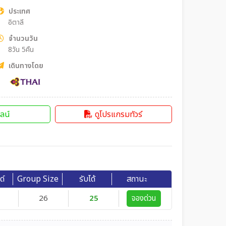
ประเทศ
อิตาลี
จำนวนวัน
8วัน 5คืน
เดินทางโดย
ลน์
ดูโปรแกรมทัวร์
ด์
Group Size
รับได้
สถานะ
26
25
จองด่วน