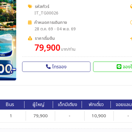
รหัสทัวร์
IT_TG00026
กำหนดการเดินทาง
28 ต.ค. 69 - 04 พ.ย. 69
ราคาเริ่มต้น
79,900
บาท/ท่าน
โทรจอง
จองไ
Bus
ผู้ใหญ่
เด็กมีเตียง
พักเดี่ยว
จอยแลน
1
79,900
-
10,900
-