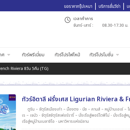
ขอราคากรุ๊ปเหมา
บริการยื่นวีซ่า
บ
เวลาทำการ
จันทร์-เสาร์ :
08.30-17.30 น.
เทศ
ทัวร์พรีเมี่ยม
ทัวร์โปรไฟไหม้
ทัวร์โปรโมชั่น
French Riviera 8วัน 5คืน (TG)
ทัวร์อิตาลี ฝรั่งเศส Ligurian Riviera & 
ตูริน – จัตุรัสเมืองเก่า – ม็องตง - นีซ – คานส์ – หมู่บ้านเอเซ่ – โมนาโก – มอนติคาร์โล - เจนัว- ลา สเปเซีย - หมู่บ้านชิงเกว แตร์
เร – เจนัว - จัตุรัสจัตุรัสเฟอร์รารี่ – นั่งเรือสู่พอร์โตฟิโน่ - นั่งเรือสู่หมู่บ้านซานตามาร์เกริต้า ลิกูเร – OUTLET - มิลาน - โคโม - ล่อง
เรือสู่หมู่บ้านเบลาจิโอ - มหาวิหารแห่งมิลาน