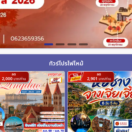
ทัวร์โปรไฟไหม้
ลด
ลด
2,000
2,901
บาท/ท่าน
บาท/ท่าน