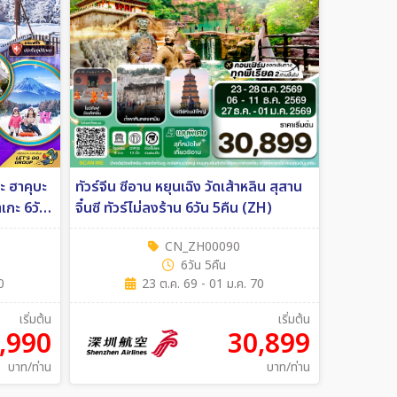
ตะ ฮาคุบะ
ทัวร์จีน ซีอาน หยุนเฉิง วัดเส้าหลิน สุสาน
 6วัน
จิ๋นซี ทัวร์ไม่ลงร้าน 6วัน 5คืน (ZH)
CN_ZH00090
6วัน 5คืน
0
23 ต.ค. 69 - 01 ม.ค. 70
เริ่มต้น
เริ่มต้น
,990
30,899
บาท/ท่าน
บาท/ท่าน