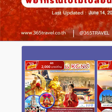
ลด
2,000
บาท/ท่าน