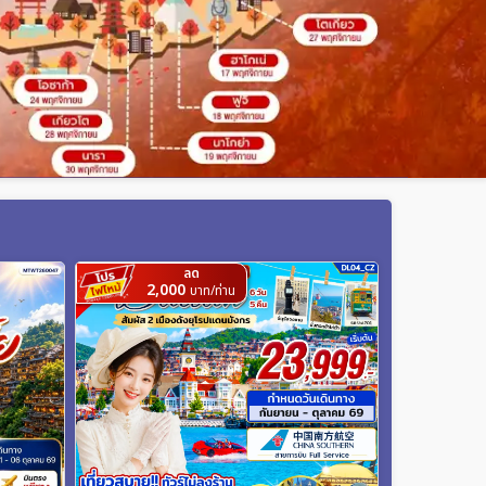
ลด
2,000
บาท/ท่าน