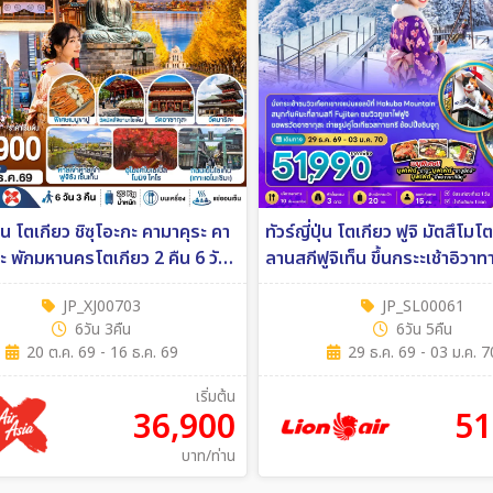
ปุ่น โตเกียว ชิซุโอะกะ คามาคุระ คา
ทัวร์ญี่ปุ่น โตเกียว ฟูจิ มัตสึโมโ
กะ พักมหานครโตเกียว 2 คืน 6 วัน
ลานสกีฟูจิเท็น ขึ้นกระะเช้าอิวาทาเกะ
ายการบิน ไทยแอร์เอเชีย เอ็กซ์
5คืน (SL)
JP_XJ00703
JP_SL00061
ืน (XJ)
6วัน 3คืน
6วัน 5คืน
20 ต.ค. 69 - 16 ธ.ค. 69
29 ธ.ค. 69 - 03 ม.ค. 7
เริ่มต้น
36,900
51
บาท/ท่าน