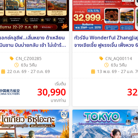
 เอกซ์คลูซีฟ...เสิ่นหยาง ต้าเหลียน
ทัวร์จีน Wonderful ZhangJia
ินซาน บินบ่ายกลับ เช้า ไม่เข้าร้าน
จางเจียเจี้ย ฟูหรงเจิ้น เฟิ่งหวง 
น 5คืน (CZ)
(A6)
CN_CZ00285
CN_AQ00114
6วัน 5คืน
6วัน 5คืน
22 ต.ค. 69 - 27 ต.ค. 69
13 พ.ย. 69 - 27 ม.ค. 
เริ่มต้น
30,990
32
บาท/ท่าน