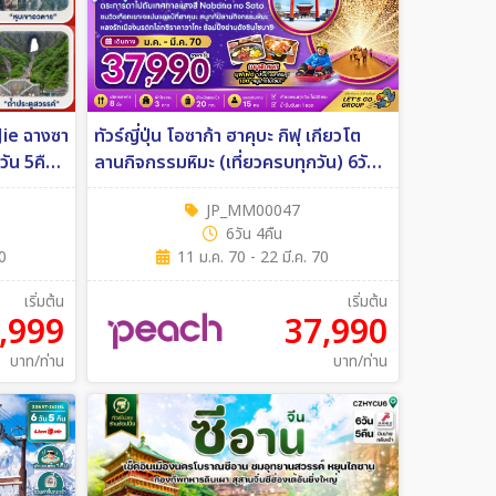
Jie ฉางซา
ทัวร์ญี่ปุ่น โอซาก้า ฮาคุบะ กิฟุ เกียวโต
6วัน 5คืน
ลานกิจกรรมหิมะ (เที่ยวครบทุกวัน) 6วัน
4คืน (MM)
JP_MM00047
6วัน 4คืน
70
11 ม.ค. 70 - 22 มี.ค. 70
เริ่มต้น
เริ่มต้น
,999
37,990
บาท/ท่าน
บาท/ท่าน